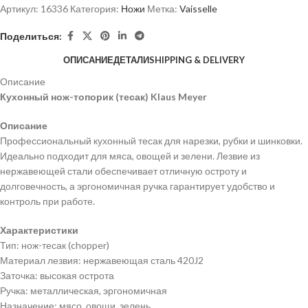
Артикул:
16336
Категория:
Ножи
Метка:
Vaisselle
Поделиться:
ОПИСАНИЕ
ДЕТАЛИ
SHIPPING & DELIVERY
Описание
Кухонный нож-топорик (тесак) Klaus Meyer
Описание
Профессиональный кухонный тесак для нарезки, рубки и шинковки.
Идеально подходит для мяса, овощей и зелени. Лезвие из
нержавеющей стали обеспечивает отличную остроту и
долговечность, а эргономичная ручка гарантирует удобство и
контроль при работе.
Характеристики
Тип: нож-тесак (chopper)
Материал лезвия: нержавеющая сталь 420J2
Заточка: высокая острота
Ручка: металлическая, эргономичная
Назначение: мясо, овощи, зелень