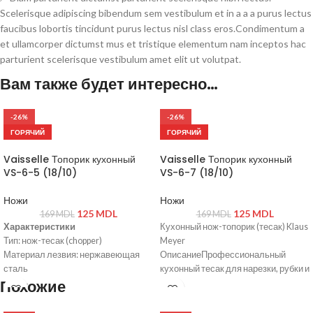
Scelerisque adipiscing bibendum sem vestibulum et in a a a purus lectus
faucibus lobortis tincidunt purus lectus nisl class eros.Condimentum a
et ullamcorper dictumst mus et tristique elementum nam inceptos hac
parturient scelerisque vestibulum amet elit ut volutpat.
Вам также будет интересно…
-26%
-26%
ГОРЯЧИЙ
ГОРЯЧИЙ
Vaisselle Топорик кухонный
Vaisselle Топорик кухонный
VS-6-5 (18/10)
VS-6-7 (18/10)
Ножи
Ножи
125
MDL
125
MDL
169
MDL
169
MDL
Характеристики
Кухонный нож-топорик (тесак) Klaus
Тип: нож-тесак (chopper)
Meyer
Материал лезвия: нержавеющая
ОписаниеПрофессиональный
сталь
кухонный тесак для нарезки, рубки и
Похожие
Заточка: острая, долговечная
шинковки. Идеально подходит для
Ручка: эргономичная,
мяса, овощей и зелени.
нескользящая