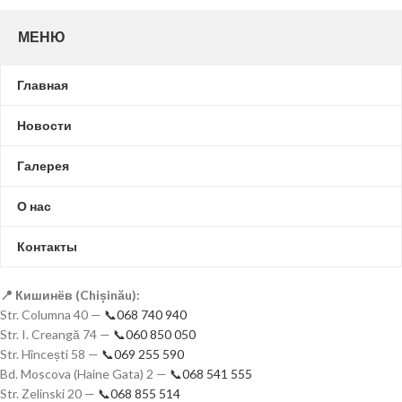
МЕНЮ
Главная
Новости
Галерея
О нас
Контакты
📍 Кишинёв (Chișinău):
Str. Columna 40 —
📞068 740 940
Str. I. Creangă 74 —
📞060 850 050
Str. Hîncești 58 —
📞069 255 590
Bd. Moscova (Haine Gata) 2 —
📞068 541 555
Str. Zelinski 20 —
📞068 855 514