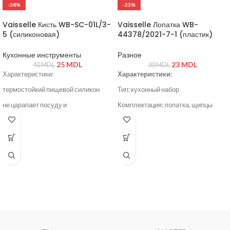
-38%
-23%
Комплектация: нож + подарочная
коробка
Vaisselle Кисть WB-SC-01L/3-
Vaisselle Лопатка WB-
Назначение: мясо, овощи, зелень
5 (силиконовая)
44378/2021-7-1 (пластик)
Кухонные инструменты
Разное
25
MDL
23
MDL
40
MDL
30
MDL
Характеристики:
Характеристики:
термостойкий пищевой силикон
Тип: кухонный набор
не царапает посуду и
Комплектация: лопатка, щипцы
антипригарные покрытия
Материал: пластик
удобная длинная ручка с
Цвет: чёрный
отверстием для подвешивания
легко моется, подходит для
посудомоечной машины
цвет поставляется
случайный