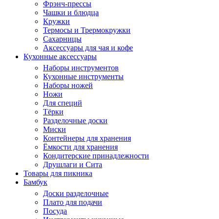
Фрэнч-прессы
Чашки и блюдца
Кружки
Термосы и Трермокружки
Сахарницы
Аксессуары для чая и кофе
Кухонные аксессуары
Наборы инструментов
Кухонные инструменты
Наборы ножей
Ножи
Для специй
Тёрки
Разделочные доски
Миски
Контейнеры для хранения
Ёмкости для хранения
Кондитерские принадлежности
Друшлаги и Сита
Товары для пикника
Бамбук
Доски разделочные
Плато для подачи
Посуда