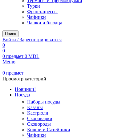
Термосы и Трермокружки
Турки
Фрэнч-прессы
Чайники
Чашки и блюдца
Поиск
Войти / Зарегистрироваться
0
0
0
предмет
0
MDL
Меню
0
предмет
Просмотр категорий
Новинки!
Посуда
Наборы посуды
Казаны
Кастрюли
Скороварки
Сковороды
Ковши и Сатейники
Чайники