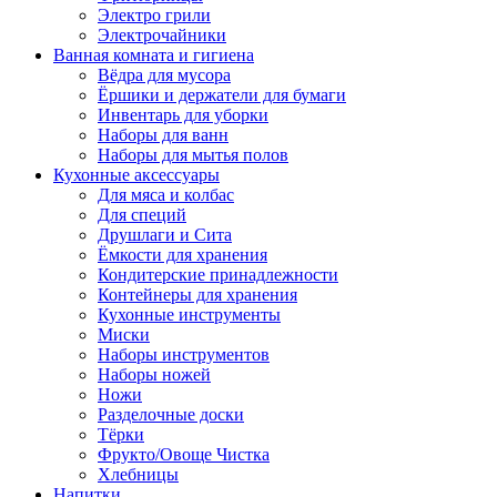
Электро грили
Электрочайники
Ванная комната и гигиена
Вёдра для мусора
Ёршики и держатели для бумаги
Инвентарь для уборки
Наборы для ванн
Наборы для мытья полов
Кухонные аксессуары
Для мяса и колбас
Для специй
Друшлаги и Сита
Ёмкости для хранения
Кондитерские принадлежности
Контейнеры для хранения
Кухонные инструменты
Миски
Наборы инструментов
Наборы ножей
Ножи
Разделочные доски
Тёрки
Фрукто/Овоще Чистка
Хлебницы
Напитки