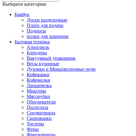
Выберите категорию
Бамбук
Доски разделочные
Плато для подачи
Подносы
полки для хранения
Бытовая техника
Аэрогриль
Блендеры
Вакуумный упаковщик
Весы кухонные
Духовки и Микроволновые печи
Кофеварки
Кофемолки
Лапшерезка
Миксеры
Мясорубки
Обогреватели
Пылесосы
Сендвичница
Скороварки
Тостеры
Фены
Фритюрницы