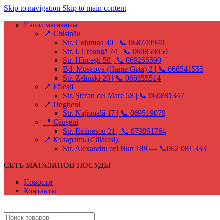
Skip to navigation
Skip to main content
Наши магазины
📍 Chișinău
Str. Columna 40 | 📞 068740940
Str. I. Creangă 74 | 📞 060850050
Str. Hîncești 58 | 📞 069255590
Bd. Moscova (Haine Gata) 2 | 📞 068541555
Str. Zelinski 20 | 📞 068855514
📍 Fălești
Str. Ștefan cel Mare 58 | 📞 060881347
📍 Ungheni
Str. Națională 17 | 📞 069519079
📍 Căușeni
Str. Eminescu 21 | 📞 079851764
📍 Кэларашь (Călărași):
Str. Alexandru cel Bun 188 — 📞062 081 333
СЕТЬ МАГАЗИНОВ ПОСУДЫ
Новости
Контакты