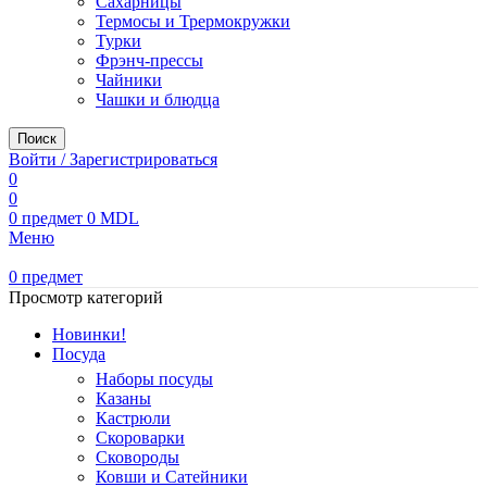
Сахарницы
Термосы и Трермокружки
Турки
Фрэнч-прессы
Чайники
Чашки и блюдца
Поиск
Войти / Зарегистрироваться
0
0
0
предмет
0
MDL
Меню
0
предмет
Просмотр категорий
Новинки!
Посуда
Наборы посуды
Казаны
Кастрюли
Скороварки
Сковороды
Ковши и Сатейники