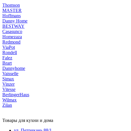
Thomson
MASTER
Hoffmans
Danny Home
BESTWAY
Casasunco
Homezaza
Redmond
ViaPot
Rondell
Falez
Brart
Dannyhome
Vaisselle
Simax
Vinzer
Vitesse
BerlingerHaus
Wilmax
Zilan
Товары для кухни и дома
ул. Петрикань 88/1