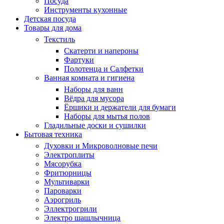
Посуда
Инструменты кухонные
Детская посуда
Товары для дома
Текстиль
Скатерти и напероны
Фартуки
Полотенца и Салфетки
Ванная комната и гигиена
Наборы для ванн
Вёдра для мусора
Ёршики и держатели для бумаги
Наборы для мытья полов
Гладильные доски и сушилки
Бытовая техника
Духовки и Микроволновые печи
Электроплиты
Мясорубка
Фритюрницы
Мультиварки
Пароварки
Аэрогриль
Эллектрогрили
Электро шашлычница