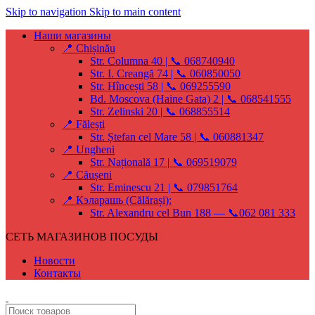
Skip to navigation
Skip to main content
Наши магазины
📍 Chișinău
Str. Columna 40 | 📞 068740940
Str. I. Creangă 74 | 📞 060850050
Str. Hîncești 58 | 📞 069255590
Bd. Moscova (Haine Gata) 2 | 📞 068541555
Str. Zelinski 20 | 📞 068855514
📍 Fălești
Str. Ștefan cel Mare 58 | 📞 060881347
📍 Ungheni
Str. Națională 17 | 📞 069519079
📍 Căușeni
Str. Eminescu 21 | 📞 079851764
📍 Кэларашь (Călărași):
Str. Alexandru cel Bun 188 — 📞062 081 333
СЕТЬ МАГАЗИНОВ ПОСУДЫ
Новости
Контакты