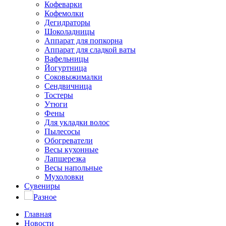
Кофеварки
Кофемолки
Дегидраторы
Шоколадницы
Аппарат для попкорна
Аппарат для сладкой ваты
Вафельницы
Йогуртница
Соковыжималки
Сендвичница
Тостеры
Утюги
Фены
Для укладки волос
Пылесосы
Обогреватели
Весы кухонные
Лапшерезка
Весы напольные
Мухоловки
Сувениры
Разное
Главная
Новости