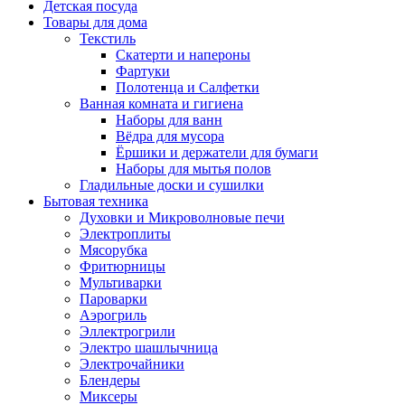
Детская посуда
Товары для дома
Текстиль
Скатерти и напероны
Фартуки
Полотенца и Салфетки
Ванная комната и гигиена
Наборы для ванн
Вёдра для мусора
Ёршики и держатели для бумаги
Наборы для мытья полов
Гладильные доски и сушилки
Бытовая техника
Духовки и Микроволновые печи
Электроплиты
Мясорубка
Фритюрницы
Мультиварки
Пароварки
Аэрогриль
Эллектрогрили
Электро шашлычница
Электрочайники
Блендеры
Миксеры