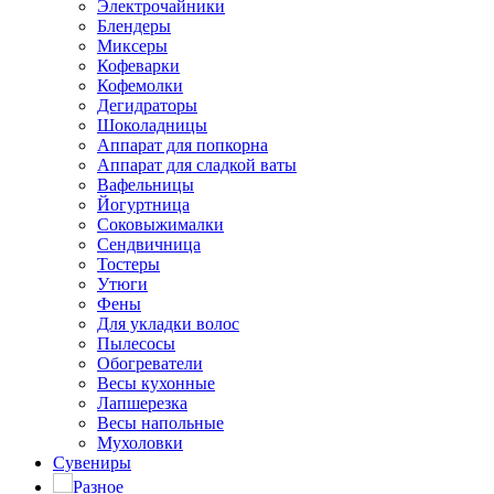
Электрочайники
Блендеры
Миксеры
Кофеварки
Кофемолки
Дегидраторы
Шоколадницы
Аппарат для попкорна
Аппарат для сладкой ваты
Вафельницы
Йогуртница
Соковыжималки
Сендвичница
Тостеры
Утюги
Фены
Для укладки волос
Пылесосы
Обогреватели
Весы кухонные
Лапшерезка
Весы напольные
Мухоловки
Сувениры
Разное