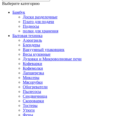
Выберите категорию
Бамбук
Доски разделочные
Плато для подачи
Подносы
полки для хранения
Бытовая техника
Аэрогриль
Блендеры
Вакуумный упаковщик
Весы кухонные
Духовки и Микроволновые печи
Кофеварки
Кофемолки
Лапшерезка
Миксеры
Мясорубки
Обогреватели
Пылесосы
Сендвичница
Скороварки
Тостеры
Утюги
Фены