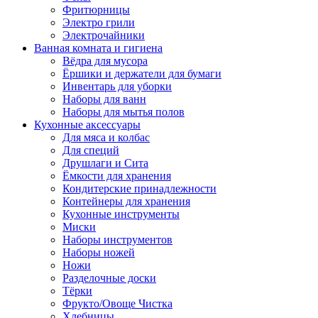
Фритюрницы
Электро грили
Электрочайники
Ванная комната и гигиена
Вёдра для мусора
Ёршики и держатели для бумаги
Инвентарь для уборки
Наборы для ванн
Наборы для мытья полов
Кухонные аксессуары
Для мяса и колбас
Для специй
Друшлаги и Сита
Ёмкости для хранения
Кондитерские принадлежности
Контейнеры для хранения
Кухонные инструменты
Миски
Наборы инструментов
Наборы ножей
Ножи
Разделочные доски
Тёрки
Фрукто/Овоще Чистка
Хлебницы