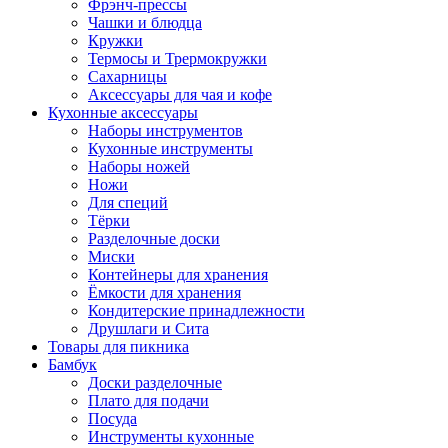
Фрэнч-прессы
Чашки и блюдца
Кружки
Термосы и Трермокружки
Сахарницы
Аксессуары для чая и кофе
Кухонные аксессуары
Наборы инструментов
Кухонные инструменты
Наборы ножей
Ножи
Для специй
Тёрки
Разделочные доски
Миски
Контейнеры для хранения
Ёмкости для хранения
Кондитерские принадлежности
Друшлаги и Сита
Товары для пикника
Бамбук
Доски разделочные
Плато для подачи
Посуда
Инструменты кухонные