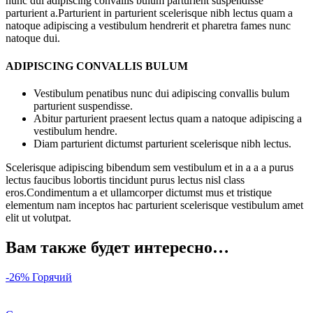
nunc dui adipiscing convallis bulum parturient suspendisse
parturient a.Parturient in parturient scelerisque nibh lectus quam a
natoque adipiscing a vestibulum hendrerit et pharetra fames nunc
natoque dui.
ADIPISCING CONVALLIS BULUM
Vestibulum penatibus nunc dui adipiscing convallis bulum
parturient suspendisse.
Abitur parturient praesent lectus quam a natoque adipiscing a
vestibulum hendre.
Diam parturient dictumst parturient scelerisque nibh lectus.
Scelerisque adipiscing bibendum sem vestibulum et in a a a purus
lectus faucibus lobortis tincidunt purus lectus nisl class
eros.Condimentum a et ullamcorper dictumst mus et tristique
elementum nam inceptos hac parturient scelerisque vestibulum amet
elit ut volutpat.
Вам также будет интересно…
-26%
Горячий