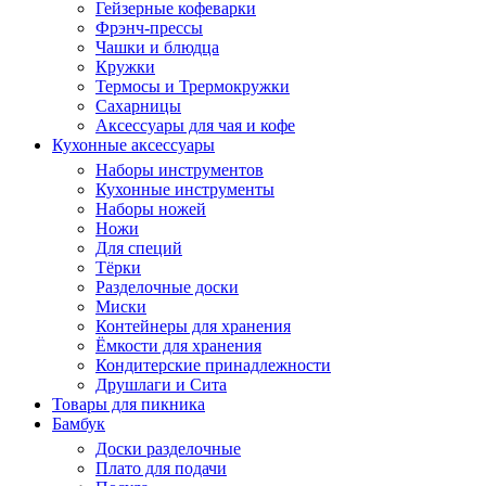
Гейзерные кофеварки
Фрэнч-прессы
Чашки и блюдца
Кружки
Термосы и Трермокружки
Сахарницы
Аксессуары для чая и кофе
Кухонные аксессуары
Наборы инструментов
Кухонные инструменты
Наборы ножей
Ножи
Для специй
Тёрки
Разделочные доски
Миски
Контейнеры для хранения
Ёмкости для хранения
Кондитерские принадлежности
Друшлаги и Сита
Товары для пикника
Бамбук
Доски разделочные
Плато для подачи