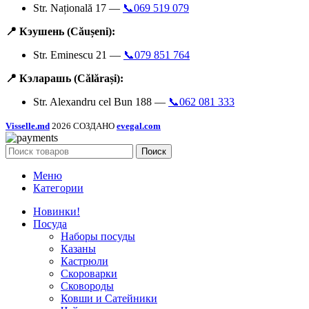
Str. Națională 17 —
📞069 519 079
📍 Кэушень (Căușeni):
Str. Eminescu 21 —
📞079 851 764
📍 Кэларашь (Călărași):
Str. Alexandru cel Bun 188 —
📞062 081 333
Visselle.md
2026 СОЗДАНО
evegal.com
Поиск
Меню
Категории
Новинки!
Посуда
Наборы посуды
Казаны
Кастрюли
Скороварки
Сковороды
Ковши и Сатейники