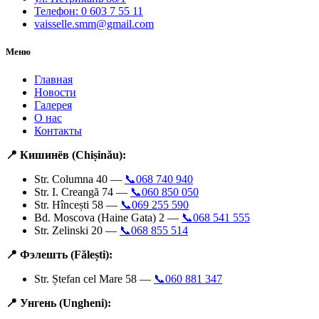
Телефон: 0 603 7 55 11
vaisselle.smm@gmail.com
Меню
Главная
Новости
Галерея
О нас
Контакты
📍 Кишинёв (Chișinău):
Str. Columna 40 —
📞068 740 940
Str. I. Creangă 74 —
📞060 850 050
Str. Hîncești 58 —
📞069 255 590
Bd. Moscova (Haine Gata) 2 —
📞068 541 555
Str. Zelinski 20 —
📞068 855 514
📍 Фэлешть (Fălești):
Str. Ștefan cel Mare 58 —
📞060 881 347
📍 Унгень (Ungheni):