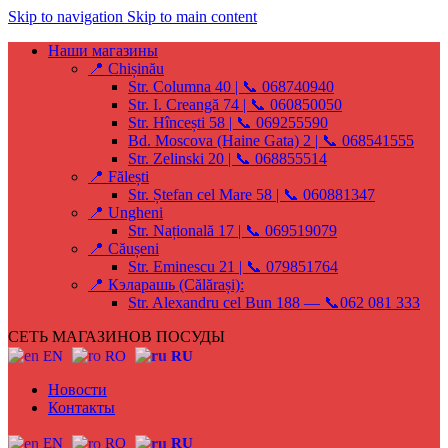
Skip to navigation
Skip to main content
Наши магазины
📍 Chișinău
Str. Columna 40 | 📞 068740940
Str. I. Creangă 74 | 📞 060850050
Str. Hîncești 58 | 📞 069255590
Bd. Moscova (Haine Gata) 2 | 📞 068541555
Str. Zelinski 20 | 📞 068855514
📍 Fălești
Str. Ștefan cel Mare 58 | 📞 060881347
📍 Ungheni
Str. Națională 17 | 📞 069519079
📍 Căușeni
Str. Eminescu 21 | 📞 079851764
📍 Кэларашь (Călărași):
Str. Alexandru cel Bun 188 — 📞062 081 333
СЕТЬ МАГАЗИНОВ ПОСУДЫ
EN
RO
RU
Новости
Контакты
EN
RO
RU