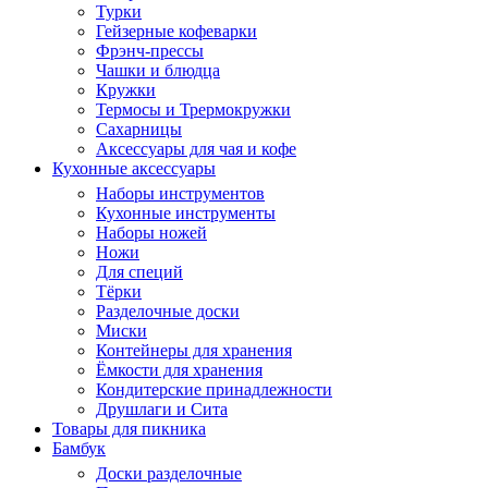
Турки
Гейзерные кофеварки
Фрэнч-прессы
Чашки и блюдца
Кружки
Термосы и Трермокружки
Сахарницы
Аксессуары для чая и кофе
Кухонные аксессуары
Наборы инструментов
Кухонные инструменты
Наборы ножей
Ножи
Для специй
Тёрки
Разделочные доски
Миски
Контейнеры для хранения
Ёмкости для хранения
Кондитерские принадлежности
Друшлаги и Сита
Товары для пикника
Бамбук
Доски разделочные