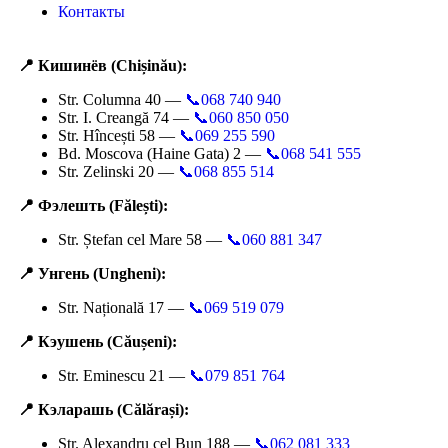
Контакты
📍 Кишинёв (Chișinău):
Str. Columna 40 —
📞068 740 940
Str. I. Creangă 74 —
📞060 850 050
Str. Hîncești 58 —
📞069 255 590
Bd. Moscova (Haine Gata) 2 —
📞068 541 555
Str. Zelinski 20 —
📞068 855 514
📍 Фэлешть (Fălești):
Str. Ștefan cel Mare 58 —
📞060 881 347
📍 Унгень (Ungheni):
Str. Națională 17 —
📞069 519 079
📍 Кэушень (Căușeni):
Str. Eminescu 21 —
📞079 851 764
📍 Кэларашь (Călărași):
Str. Alexandru cel Bun 188 —
📞062 081 333