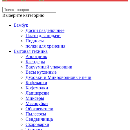
Выберите категорию
Бамбук
Доски разделочные
Плато для подачи
Подносы
полки для хранения
Бытовая техника
Аэрогриль
Блендеры
Вакуумный упаковщик
Весы кухонные
Духовки и Микроволновые печи
Кофеварки
Кофемолки
Лапшерезка
Миксеры
Мясорубки
Обогреватели
Пылесосы
Сендвичница
Скороварки
Тостеры