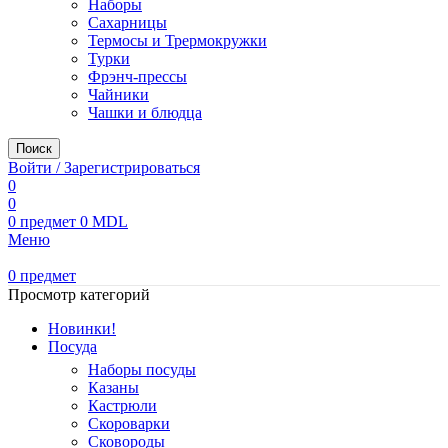
Наборы
Сахарницы
Термосы и Трермокружки
Турки
Фрэнч-прессы
Чайники
Чашки и блюдца
Поиск
Войти / Зарегистрироваться
0
0
0
предмет
0
MDL
Меню
0
предмет
Просмотр категорий
Новинки!
Посуда
Наборы посуды
Казаны
Кастрюли
Скороварки
Сковороды