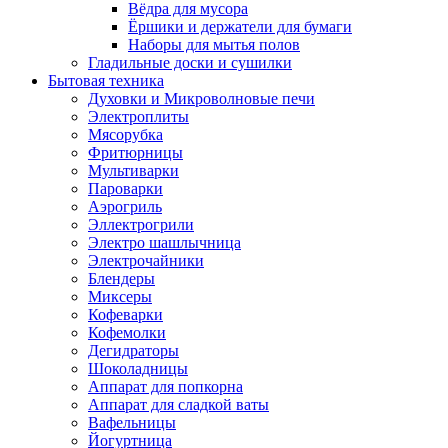
Вёдра для мусора
Ёршики и держатели для бумаги
Наборы для мытья полов
Гладильные доски и сушилки
Бытовая техника
Духовки и Микроволновые печи
Электроплиты
Мясорубка
Фритюрницы
Мультиварки
Пароварки
Аэрогриль
Эллектрогрили
Электро шашлычница
Электрочайники
Блендеры
Миксеры
Кофеварки
Кофемолки
Дегидраторы
Шоколадницы
Аппарат для попкорна
Аппарат для сладкой ваты
Вафельницы
Йогуртница