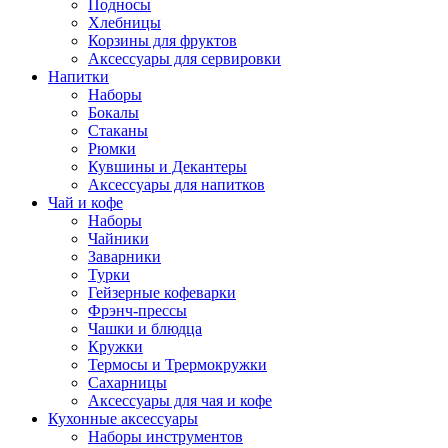
Подносы
Хлебницы
Корзины для фруктов
Аксессуары для сервировки
Напитки
Наборы
Бокалы
Стаканы
Рюмки
Кувшины и Декантеры
Аксессуары для напитков
Чай и кофе
Наборы
Чайники
Заварники
Турки
Гейзерные кофеварки
Фрэнч-прессы
Чашки и блюдца
Кружки
Термосы и Трермокружки
Сахарницы
Аксессуары для чая и кофе
Кухонные аксессуары
Наборы инструментов