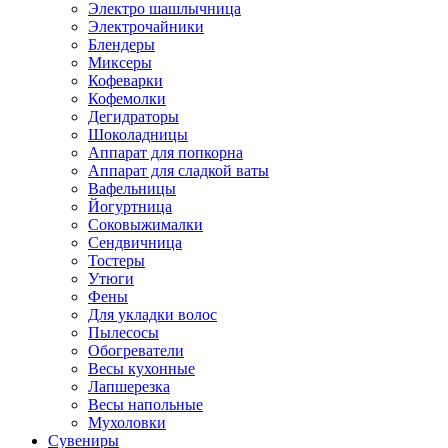
Электро шашлычница
Электрочайники
Блендеры
Миксеры
Кофеварки
Кофемолки
Дегидраторы
Шоколадницы
Аппарат для попкорна
Аппарат для сладкой ваты
Вафельницы
Йогуртница
Соковыжималки
Сендвичница
Тостеры
Утюги
Фены
Для укладки волос
Пылесосы
Обогреватели
Весы кухонные
Лапшерезка
Весы напольные
Мухоловки
Сувениры