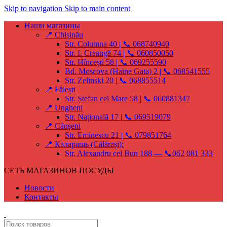
Skip to navigation
Skip to main content
Наши магазины
📍 Chișinău
Str. Columna 40 | 📞 068740940
Str. I. Creangă 74 | 📞 060850050
Str. Hîncești 58 | 📞 069255590
Bd. Moscova (Haine Gata) 2 | 📞 068541555
Str. Zelinski 20 | 📞 068855514
📍 Fălești
Str. Ștefan cel Mare 58 | 📞 060881347
📍 Ungheni
Str. Națională 17 | 📞 069519079
📍 Căușeni
Str. Eminescu 21 | 📞 079851764
📍 Кэларашь (Călărași):
Str. Alexandru cel Bun 188 — 📞062 081 333
СЕТЬ МАГАЗИНОВ ПОСУДЫ
Новости
Контакты