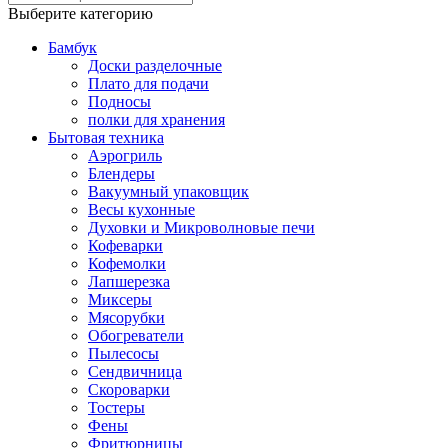
Выберите категорию
Бамбук
Доски разделочные
Плато для подачи
Подносы
полки для хранения
Бытовая техника
Аэрогриль
Блендеры
Вакуумный упаковщик
Весы кухонные
Духовки и Микроволновые печи
Кофеварки
Кофемолки
Лапшерезка
Миксеры
Мясорубки
Обогреватели
Пылесосы
Сендвичница
Скороварки
Тостеры
Фены
Фритюрницы