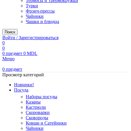
Термосы и Трермокружки
Турки
Фрэнч-прессы
Чайники
Чашки и блюдца
Поиск
Войти / Зарегистрироваться
0
0
0
предмет
0
MDL
Меню
0
предмет
Просмотр категорий
Новинки!
Посуда
Наборы посуды
Казаны
Кастрюли
Скороварки
Сковороды
Ковши и Сатейники
Чайники