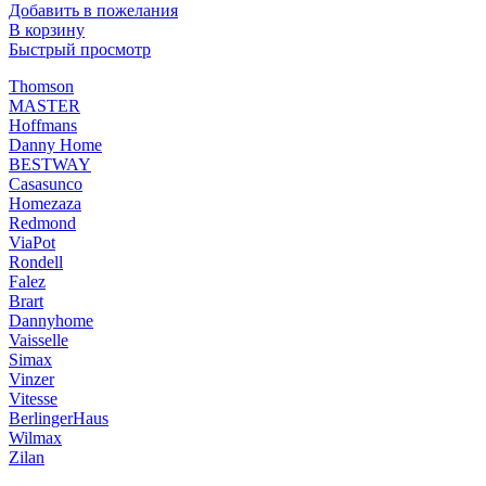
Добавить в пожелания
В корзину
Быстрый просмотр
Thomson
MASTER
Hoffmans
Danny Home
BESTWAY
Casasunco
Homezaza
Redmond
ViaPot
Rondell
Falez
Brart
Dannyhome
Vaisselle
Simax
Vinzer
Vitesse
BerlingerHaus
Wilmax
Zilan