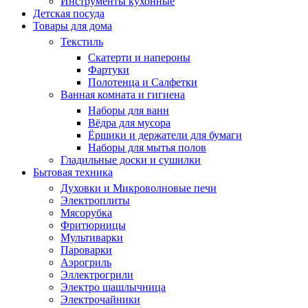
Инструменты кухонные
Детская посуда
Товары для дома
Текстиль
Скатерти и напероны
Фартуки
Полотенца и Салфетки
Ванная комната и гигиена
Наборы для ванн
Вёдра для мусора
Ёршики и держатели для бумаги
Наборы для мытья полов
Гладильные доски и сушилки
Бытовая техника
Духовки и Микроволновые печи
Электроплиты
Мясорубка
Фритюрницы
Мультиварки
Пароварки
Аэрогриль
Эллектрогрили
Электро шашлычница
Электрочайники