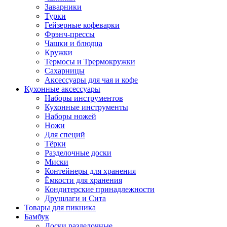
Заварники
Турки
Гейзерные кофеварки
Фрэнч-прессы
Чашки и блюдца
Кружки
Термосы и Трермокружки
Сахарницы
Аксессуары для чая и кофе
Кухонные аксессуары
Наборы инструментов
Кухонные инструменты
Наборы ножей
Ножи
Для специй
Тёрки
Разделочные доски
Миски
Контейнеры для хранения
Ёмкости для хранения
Кондитерские принадлежности
Друшлаги и Сита
Товары для пикника
Бамбук
Доски разделочные