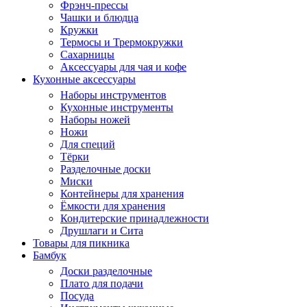
Фрэнч-прессы
Чашки и блюдца
Кружки
Термосы и Трермокружки
Сахарницы
Аксессуары для чая и кофе
Кухонные аксессуары
Наборы инструментов
Кухонные инструменты
Наборы ножей
Ножи
Для специй
Тёрки
Разделочные доски
Миски
Контейнеры для хранения
Ёмкости для хранения
Кондитерские принадлежности
Друшлаги и Сита
Товары для пикника
Бамбук
Доски разделочные
Плато для подачи
Посуда