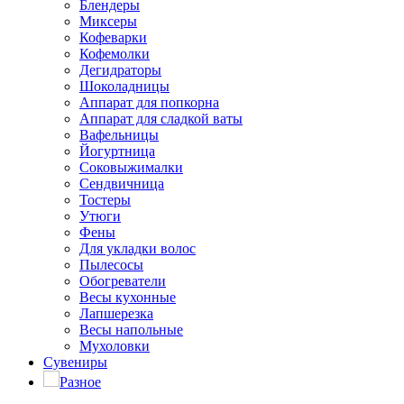
Блендеры
Миксеры
Кофеварки
Кофемолки
Дегидраторы
Шоколадницы
Аппарат для попкорна
Аппарат для сладкой ваты
Вафельницы
Йогуртница
Соковыжималки
Сендвичница
Тостеры
Утюги
Фены
Для укладки волос
Пылесосы
Обогреватели
Весы кухонные
Лапшерезка
Весы напольные
Мухоловки
Сувениры
Разное