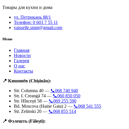
Товары для кухни и дома
ул. Петрикань 88/1
Телефон: 0 603 7 55 11
vaisselle.smm@gmail.com
Меню
Главная
Новости
Галерея
О нас
Контакты
📍 Кишинёв (Chișinău):
Str. Columna 40 —
📞068 740 940
Str. I. Creangă 74 —
📞060 850 050
Str. Hîncești 58 —
📞069 255 590
Bd. Moscova (Haine Gata) 2 —
📞068 541 555
Str. Zelinski 20 —
📞068 855 514
📍 Фэлешть (Fălești):