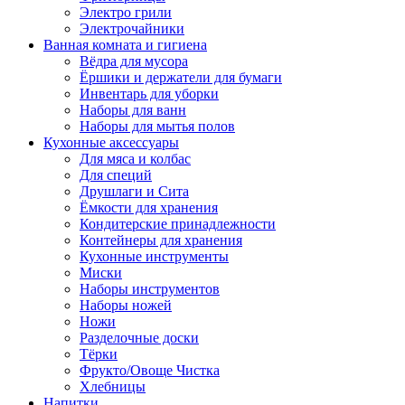
Электро грили
Электрочайники
Ванная комната и гигиена
Вёдра для мусора
Ёршики и держатели для бумаги
Инвентарь для уборки
Наборы для ванн
Наборы для мытья полов
Кухонные аксессуары
Для мяса и колбас
Для специй
Друшлаги и Сита
Ёмкости для хранения
Кондитерские принадлежности
Контейнеры для хранения
Кухонные инструменты
Миски
Наборы инструментов
Наборы ножей
Ножи
Разделочные доски
Тёрки
Фрукто/Овоще Чистка
Хлебницы
Напитки