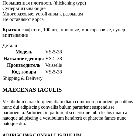
Повышенная плотность (thickening type)
Супервпитывающие
Многоразовые, устойчивы к разрывам
Не оставляют ворса
Кратко:
салфетки, 100 шт, прочные, многоразовые, супер
впитывание
Детали
Модель
VS-5-38
Название еденицы
VS-5-38
Производитель
Vaisselle
Код товара
VS-5-38
Shipping & Delivery
MAECENAS IACULIS
Vestibulum curae torquent diam diam commodo parturient penatibus
nunc dui adipiscing convallis bulum parturient suspendisse
parturient a.Parturient in parturient scelerisque nibh lectus quam a
natoque adipiscing a vestibulum hendrerit et pharetra fames nunc
natoque dui.
ADIPISCING CONVALLIS BULUM