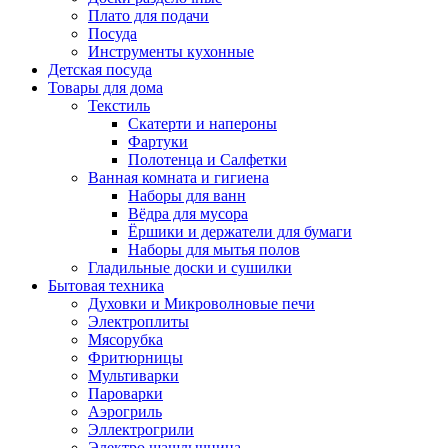
Плато для подачи
Посуда
Инструменты кухонные
Детская посуда
Товары для дома
Текстиль
Скатерти и напероны
Фартуки
Полотенца и Салфетки
Ванная комната и гигиена
Наборы для ванн
Вёдра для мусора
Ёршики и держатели для бумаги
Наборы для мытья полов
Гладильные доски и сушилки
Бытовая техника
Духовки и Микроволновые печи
Электроплиты
Мясорубка
Фритюрницы
Мультиварки
Пароварки
Аэрогриль
Эллектрогрили
Электро шашлычница