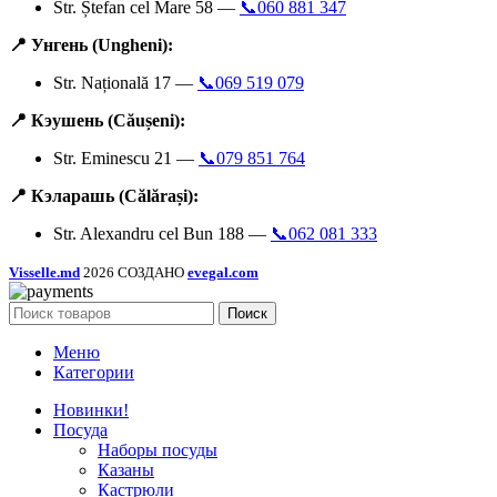
Str. Ștefan cel Mare 58 —
📞060 881 347
📍 Унгень (Ungheni):
Str. Națională 17 —
📞069 519 079
📍 Кэушень (Căușeni):
Str. Eminescu 21 —
📞079 851 764
📍 Кэларашь (Călărași):
Str. Alexandru cel Bun 188 —
📞062 081 333
Visselle.md
2026 СОЗДАНО
evegal.com
Поиск
Меню
Категории
Новинки!
Посуда
Наборы посуды
Казаны
Кастрюли