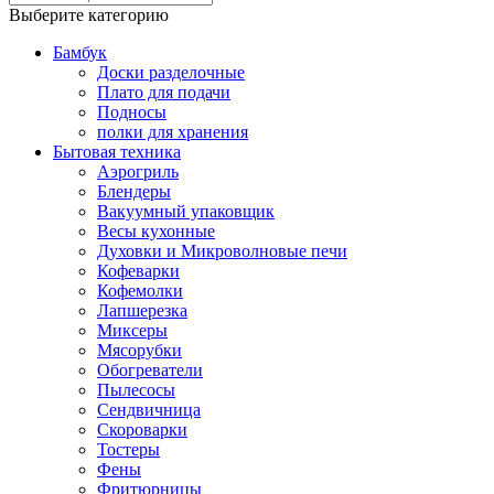
Выберите категорию
Бамбук
Доски разделочные
Плато для подачи
Подносы
полки для хранения
Бытовая техника
Аэрогриль
Блендеры
Вакуумный упаковщик
Весы кухонные
Духовки и Микроволновые печи
Кофеварки
Кофемолки
Лапшерезка
Миксеры
Мясорубки
Обогреватели
Пылесосы
Сендвичница
Скороварки
Тостеры
Фены
Фритюрницы