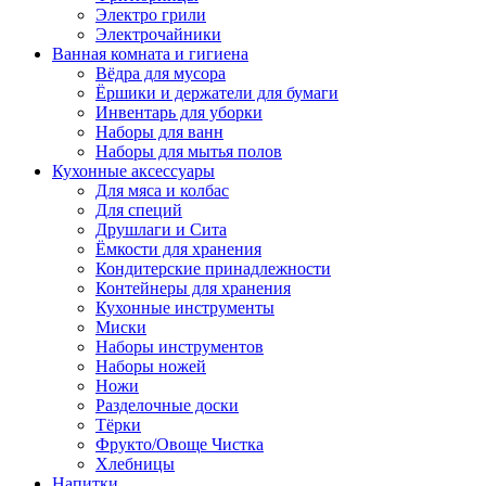
Электро грили
Электрочайники
Ванная комната и гигиена
Вёдра для мусора
Ёршики и держатели для бумаги
Инвентарь для уборки
Наборы для ванн
Наборы для мытья полов
Кухонные аксессуары
Для мяса и колбас
Для специй
Друшлаги и Сита
Ёмкости для хранения
Кондитерские принадлежности
Контейнеры для хранения
Кухонные инструменты
Миски
Наборы инструментов
Наборы ножей
Ножи
Разделочные доски
Тёрки
Фрукто/Овоще Чистка
Хлебницы
Напитки