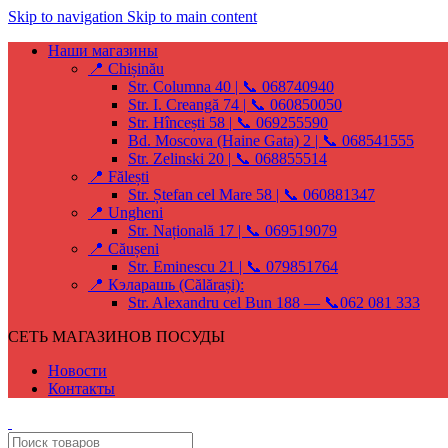
Skip to navigation
Skip to main content
Наши магазины
📍 Chișinău
Str. Columna 40 | 📞 068740940
Str. I. Creangă 74 | 📞 060850050
Str. Hîncești 58 | 📞 069255590
Bd. Moscova (Haine Gata) 2 | 📞 068541555
Str. Zelinski 20 | 📞 068855514
📍 Fălești
Str. Ștefan cel Mare 58 | 📞 060881347
📍 Ungheni
Str. Națională 17 | 📞 069519079
📍 Căușeni
Str. Eminescu 21 | 📞 079851764
📍 Кэларашь (Călărași):
Str. Alexandru cel Bun 188 — 📞062 081 333
СЕТЬ МАГАЗИНОВ ПОСУДЫ
Новости
Контакты