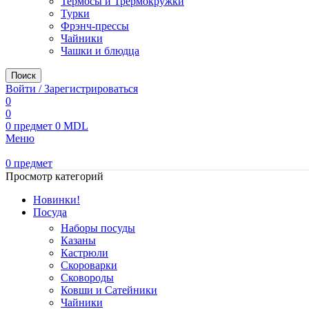
Термосы и Трермокружки
Турки
Фрэнч-прессы
Чайники
Чашки и блюдца
Поиск
Войти / Зарегистрироваться
0
0
0
предмет
0
MDL
Меню
0
предмет
Просмотр категорий
Новинки!
Посуда
Наборы посуды
Казаны
Кастрюли
Скороварки
Сковороды
Ковши и Сатейники
Чайники