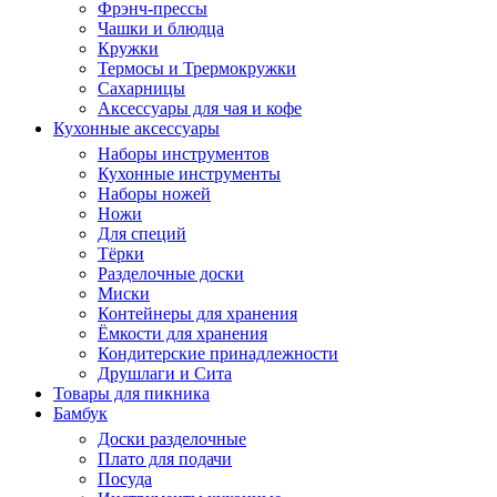
Фрэнч-прессы
Чашки и блюдца
Кружки
Термосы и Трермокружки
Сахарницы
Аксессуары для чая и кофе
Кухонные аксессуары
Наборы инструментов
Кухонные инструменты
Наборы ножей
Ножи
Для специй
Тёрки
Разделочные доски
Миски
Контейнеры для хранения
Ёмкости для хранения
Кондитерские принадлежности
Друшлаги и Сита
Товары для пикника
Бамбук
Доски разделочные
Плато для подачи
Посуда