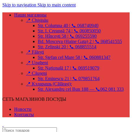
Skip to navigation
Skip to main content
Наши магазины
📍 Chișinău
Str. Columna 40 | 📞 068740940
Str. I. Creangă 74 | 📞 060850050
Str. Hîncești 58 | 📞 069255590
Bd. Moscova (Haine Gata) 2 | 📞 068541555
Str. Zelinski 20 | 📞 068855514
📍 Fălești
Str. Ștefan cel Mare 58 | 📞 060881347
📍 Ungheni
Str. Națională 17 | 📞 069519079
📍 Căușeni
Str. Eminescu 21 | 📞 079851764
📍 Кэларашь (Călărași):
Str. Alexandru cel Bun 188 — 📞062 081 333
СЕТЬ МАГАЗИНОВ ПОСУДЫ
Новости
Контакты