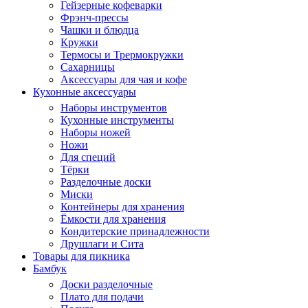
Гейзерные кофеварки
Фрэнч-прессы
Чашки и блюдца
Кружки
Термосы и Трермокружки
Сахарницы
Аксессуары для чая и кофе
Кухонные аксессуары
Наборы инструментов
Кухонные инструменты
Наборы ножей
Ножи
Для специй
Тёрки
Разделочные доски
Миски
Контейнеры для хранения
Ёмкости для хранения
Кондитерские принадлежности
Друшлаги и Сита
Товары для пикника
Бамбук
Доски разделочные
Плато для подачи