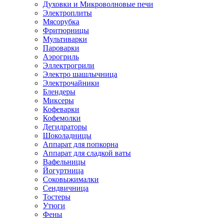
Духовки и Микроволновые печи
Электроплиты
Мясорубка
Фритюрницы
Мультиварки
Пароварки
Аэрогриль
Эллектрогрили
Электро шашлычница
Электрочайники
Блендеры
Миксеры
Кофеварки
Кофемолки
Дегидраторы
Шоколадницы
Аппарат для попкорна
Аппарат для сладкой ваты
Вафельницы
Йогуртница
Соковыжималки
Сендвичница
Тостеры
Утюги
Фены