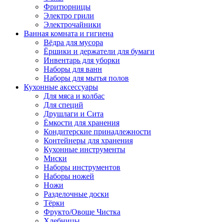
Фритюрницы
Электро грили
Электрочайники
Ванная комната и гигиена
Вёдра для мусора
Ёршики и держатели для бумаги
Инвентарь для уборки
Наборы для ванн
Наборы для мытья полов
Кухонные аксессуары
Для мяса и колбас
Для специй
Друшлаги и Сита
Ёмкости для хранения
Кондитерские принадлежности
Контейнеры для хранения
Кухонные инструменты
Миски
Наборы инструментов
Наборы ножей
Ножи
Разделочные доски
Тёрки
Фрукто/Овоще Чистка
Хлебницы