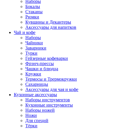
Наборы
Бокалы
Стаканы
Рюмки
Кувшины и Декантеры
Аксессуары для напитков
Чай и кофе
Наборы
Чайники
Заварники
Турки
Гейзерные кофеварки
Фрэнч-прессы
Чашки и блюдца
Кружки
Термосы и Трермокружки
Сахарницы
Аксессуары для чая и кофе
Кухонные аксессуары
Наборы инструментов
Кухонные инструменты
Наборы ножей
Ножи
Для специй
Тёрки