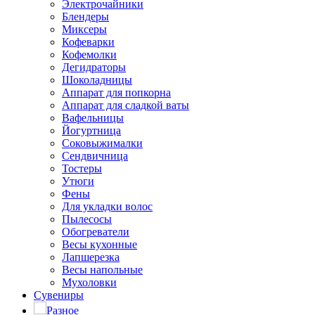
Электрочайники
Блендеры
Миксеры
Кофеварки
Кофемолки
Дегидраторы
Шоколадницы
Аппарат для попкорна
Аппарат для сладкой ваты
Вафельницы
Йогуртница
Соковыжималки
Сендвичница
Тостеры
Утюги
Фены
Для укладки волос
Пылесосы
Обогреватели
Весы кухонные
Лапшерезка
Весы напольные
Мухоловки
Сувениры
Разное