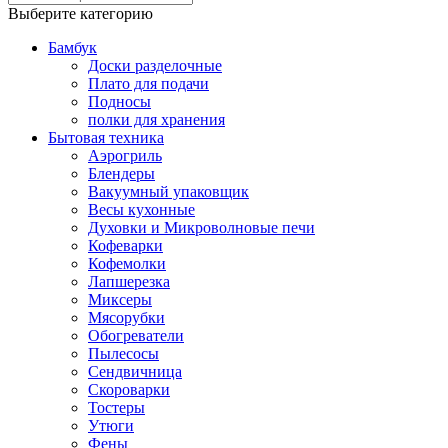
Выберите категорию
Бамбук
Доски разделочные
Плато для подачи
Подносы
полки для хранения
Бытовая техника
Аэрогриль
Блендеры
Вакуумный упаковщик
Весы кухонные
Духовки и Микроволновые печи
Кофеварки
Кофемолки
Лапшерезка
Миксеры
Мясорубки
Обогреватели
Пылесосы
Сендвичница
Скороварки
Тостеры
Утюги
Фены