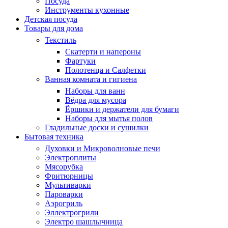
Посуда
Инструменты кухонные
Детская посуда
Товары для дома
Текстиль
Скатерти и напероны
Фартуки
Полотенца и Салфетки
Ванная комната и гигиена
Наборы для ванн
Вёдра для мусора
Ёршики и держатели для бумаги
Наборы для мытья полов
Гладильные доски и сушилки
Бытовая техника
Духовки и Микроволновые печи
Электроплиты
Мясорубка
Фритюрницы
Мультиварки
Пароварки
Аэрогриль
Эллектрогрили
Электро шашлычница