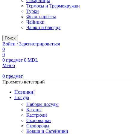
Сахарницы
Термосы и Трермокружки
Турки
Фрэнч-прессы
Чайники
Чашки и блюдца
Поиск
Войти / Зарегистрироваться
0
0
0
предмет
0
MDL
Меню
0
предмет
Просмотр категорий
Новинки!
Посуда
Наборы посуды
Казаны
Кастрюли
Скороварки
Сковороды
Ковши и Сатейники