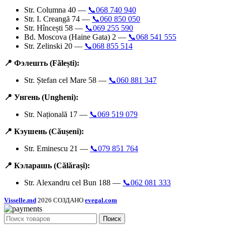
Str. Columna 40 —
📞068 740 940
Str. I. Creangă 74 —
📞060 850 050
Str. Hîncești 58 —
📞069 255 590
Bd. Moscova (Haine Gata) 2 —
📞068 541 555
Str. Zelinski 20 —
📞068 855 514
📍 Фэлешть (Fălești):
Str. Ștefan cel Mare 58 —
📞060 881 347
📍 Унгень (Ungheni):
Str. Națională 17 —
📞069 519 079
📍 Кэушень (Căușeni):
Str. Eminescu 21 —
📞079 851 764
📍 Кэларашь (Călărași):
Str. Alexandru cel Bun 188 —
📞062 081 333
Visselle.md
2026 СОЗДАНО
evegal.com
Поиск