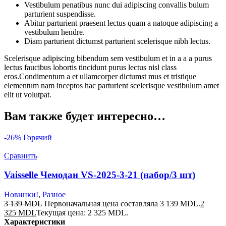
Vestibulum penatibus nunc dui adipiscing convallis bulum
parturient suspendisse.
Abitur parturient praesent lectus quam a natoque adipiscing a
vestibulum hendre.
Diam parturient dictumst parturient scelerisque nibh lectus.
Scelerisque adipiscing bibendum sem vestibulum et in a a a purus
lectus faucibus lobortis tincidunt purus lectus nisl class
eros.Condimentum a et ullamcorper dictumst mus et tristique
elementum nam inceptos hac parturient scelerisque vestibulum amet
elit ut volutpat.
Вам также будет интересно…
-26%
Горячий
Сравнить
Vaisselle Чемодан VS-2025-3-21 (набор/3 шт)
Новинки!
,
Разное
3 139
MDL
Первоначальная цена составляла 3 139 MDL.
2
325
MDL
Текущая цена: 2 325 MDL.
Характеристики