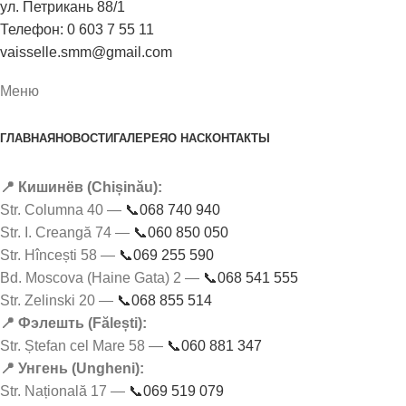
ул. Петрикань 88/1
Телефон: 0 603 7 55 11
vaisselle.smm@gmail.com
Меню
ГЛАВНАЯ
НОВОСТИ
ГАЛЕРЕЯ
О НАС
КОНТАКТЫ
📍 Кишинёв (Chișinău):
Str. Columna 40 —
📞068 740 940
Str. I. Creangă 74 —
📞060 850 050
Str. Hîncești 58 —
📞069 255 590
Bd. Moscova (Haine Gata) 2 —
📞068 541 555
Str. Zelinski 20 —
📞068 855 514
📍 Фэлешть (Fălești):
Str. Ștefan cel Mare 58 —
📞060 881 347
📍 Унгень (Ungheni):
Str. Națională 17 —
📞069 519 079