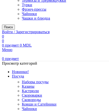
Термосы и Трермокружки
Турки
Фрэнч-прессы
Чайники
Чашки и блюдца
Поиск
Войти / Зарегистрироваться
0
0
0
предмет
0
MDL
Меню
0
предмет
Просмотр категорий
Новинки!
Посуда
Наборы посуды
Казаны
Кастрюли
Скороварки
Сковороды
Ковши и Сатейники
Чайники