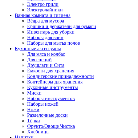
Электро грили
Электрочайники
Ванная комната и гигиена
Вёдра для мусора
Ёршики и держатели для бумаги
Инвентарь для уборки
Наборы для ванн
Наборы для мытья полов
Кухонные аксессуары
Для мяса и колбас
Для специй
Друшлаги и Сита
Ёмкости для хранения
Кондитерские принадлежности
Контейнеры для хранения
Кухонные инструменты
Миски
Наборы инструментов
Наборы ножей
Ножи
Разделочные доски
Тёрки
Фрукто/Овоще Чистка
Хлебницы
Напитки