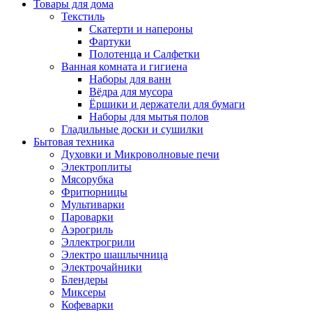
Товары для дома
Текстиль
Скатерти и напероны
Фартуки
Полотенца и Салфетки
Ванная комната и гигиена
Наборы для ванн
Вёдра для мусора
Ёршики и держатели для бумаги
Наборы для мытья полов
Гладильные доски и сушилки
Бытовая техника
Духовки и Микроволновые печи
Электроплиты
Мясорубка
Фритюрницы
Мультиварки
Пароварки
Аэрогриль
Эллектрогрили
Электро шашлычница
Электрочайники
Блендеры
Миксеры
Кофеварки