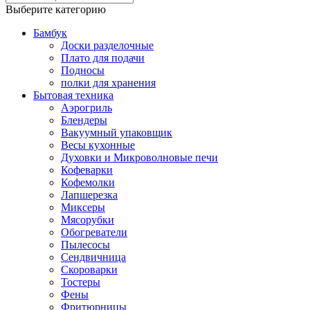
Выберите категорию
Бамбук
Доски разделочные
Плато для подачи
Подносы
полки для хранения
Бытовая техника
Аэрогриль
Блендеры
Вакуумный упаковщик
Весы кухонные
Духовки и Микроволновые печи
Кофеварки
Кофемолки
Лапшерезка
Миксеры
Мясорубки
Обогреватели
Пылесосы
Сендвичница
Скороварки
Тостеры
Фены
Фритюрницы