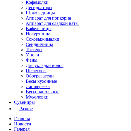
Кофемолки
Дегидраторы
Шоколадницы
Аппарат для попкорна
Аппарат для сладкой ваты
Вафельницы
Йогуртница
Соковыжималки
Сендвичница
Тостеры
Утюги
Фены
Для укладки волос
Пылесосы
Обогреватели
Весы кухонные
Лапшерезка
Весы напольные
Мухоловки
Сувениры
Разное
Главная
Новости
Галерея