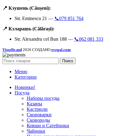
📍 Кэушень (Căușeni):
Str. Eminescu 21 —
📞079 851 764
📍 Кэларашь (Călărași):
Str. Alexandru cel Bun 188 —
📞062 081 333
Visselle.md
2026 СОЗДАНО
evegal.com
Поиск
Меню
Категории
Новинки!
Посуда
Наборы посуды
Казаны
Кастрюли
Скороварки
Сковороды
Ковши и Сатейники
Чайники