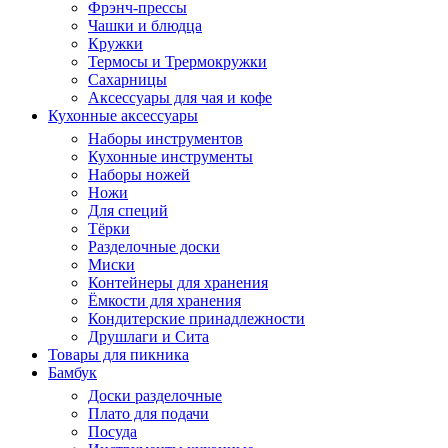
Фрэнч-прессы
Чашки и блюдца
Кружки
Термосы и Трермокружки
Сахарницы
Аксессуары для чая и кофе
Кухонные аксессуары
Наборы инструментов
Кухонные инструменты
Наборы ножей
Ножи
Для специй
Тёрки
Разделочные доски
Миски
Контейнеры для хранения
Ёмкости для хранения
Кондитерские принадлежности
Друшлаги и Сита
Товары для пикника
Бамбук
Доски разделочные
Плато для подачи
Посуда