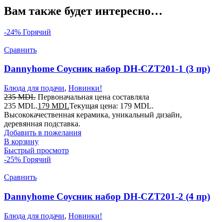
Вам также будет интересно…
-24%
Горячий
Сравнить
Dannyhome Соусник набор DH-CZT201-1 (3 пр)
Блюда для подачи
,
Новинки!
235
MDL
Первоначальная цена составляла
235 MDL.
179
MDL
Текущая цена: 179 MDL.
Высококачественная керамика, уникальный дизайн,
деревянная подставка.
Добавить в пожелания
В корзину
Быстрый просмотр
-25%
Горячий
Сравнить
Dannyhome Соусник набор DH-CZT201-2 (4 пр)
Блюда для подачи
,
Новинки!