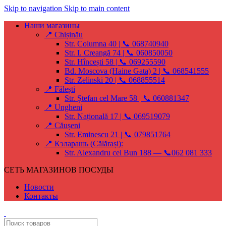
Skip to navigation
Skip to main content
Наши магазины
📍 Chișinău
Str. Columna 40 | 📞 068740940
Str. I. Creangă 74 | 📞 060850050
Str. Hîncești 58 | 📞 069255590
Bd. Moscova (Haine Gata) 2 | 📞 068541555
Str. Zelinski 20 | 📞 068855514
📍 Fălești
Str. Ștefan cel Mare 58 | 📞 060881347
📍 Ungheni
Str. Națională 17 | 📞 069519079
📍 Căușeni
Str. Eminescu 21 | 📞 079851764
📍 Кэларашь (Călărași):
Str. Alexandru cel Bun 188 — 📞062 081 333
СЕТЬ МАГАЗИНОВ ПОСУДЫ
Новости
Контакты