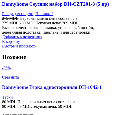
Dannyhome Соусник набор DH-CZT201-8 (5 пр)
Блюда для подачи
,
Новинки!
275
MDL
Первоначальная цена составляла
275 MDL.
209
MDL
Текущая цена: 209 MDL.
Высококачественная керамика, уникальный дизайн,
деревянная подставка, идеальный для сервировки.
Добавить в пожелания
В корзину
Быстрый просмотр
Похожие
-26%
Сравнить
Dannyhome Терка односторонняя DH-1042-1
Тёрки
80
MDL
Первоначальная цена составляла
80 MDL.
59
MDL
Текущая цена: 59 MDL.