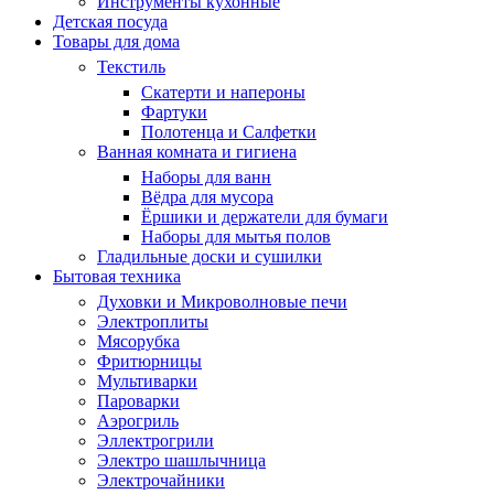
Инструменты кухонные
Детская посуда
Товары для дома
Текстиль
Скатерти и напероны
Фартуки
Полотенца и Салфетки
Ванная комната и гигиена
Наборы для ванн
Вёдра для мусора
Ёршики и держатели для бумаги
Наборы для мытья полов
Гладильные доски и сушилки
Бытовая техника
Духовки и Микроволновые печи
Электроплиты
Мясорубка
Фритюрницы
Мультиварки
Пароварки
Аэрогриль
Эллектрогрили
Электро шашлычница
Электрочайники