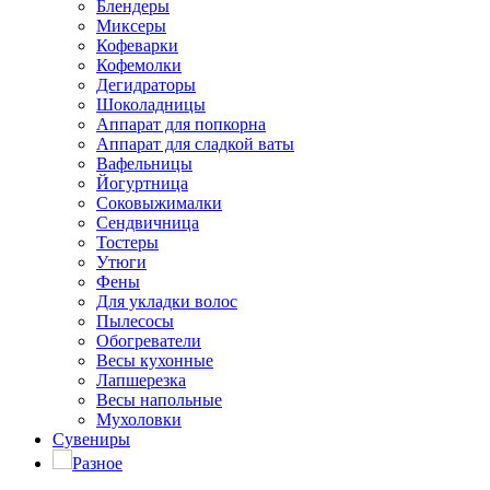
Блендеры
Миксеры
Кофеварки
Кофемолки
Дегидраторы
Шоколадницы
Аппарат для попкорна
Аппарат для сладкой ваты
Вафельницы
Йогуртница
Соковыжималки
Сендвичница
Тостеры
Утюги
Фены
Для укладки волос
Пылесосы
Обогреватели
Весы кухонные
Лапшерезка
Весы напольные
Мухоловки
Сувениры
Разное