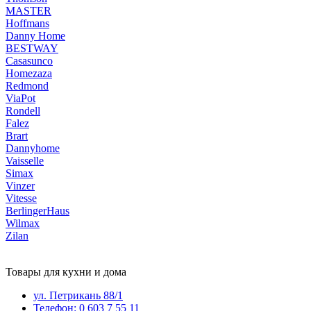
MASTER
Hoffmans
Danny Home
BESTWAY
Casasunco
Homezaza
Redmond
ViaPot
Rondell
Falez
Brart
Dannyhome
Vaisselle
Simax
Vinzer
Vitesse
BerlingerHaus
Wilmax
Zilan
Товары для кухни и дома
ул. Петрикань 88/1
Телефон: 0 603 7 55 11