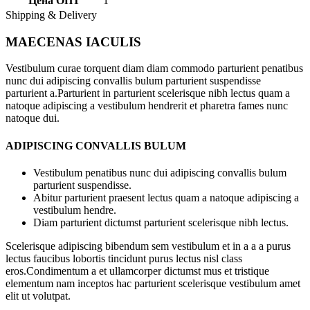
Цена ОПТ
1
Shipping & Delivery
MAECENAS IACULIS
Vestibulum curae torquent diam diam commodo parturient penatibus
nunc dui adipiscing convallis bulum parturient suspendisse
parturient a.Parturient in parturient scelerisque nibh lectus quam a
natoque adipiscing a vestibulum hendrerit et pharetra fames nunc
natoque dui.
ADIPISCING CONVALLIS BULUM
Vestibulum penatibus nunc dui adipiscing convallis bulum
parturient suspendisse.
Abitur parturient praesent lectus quam a natoque adipiscing a
vestibulum hendre.
Diam parturient dictumst parturient scelerisque nibh lectus.
Scelerisque adipiscing bibendum sem vestibulum et in a a a purus
lectus faucibus lobortis tincidunt purus lectus nisl class
eros.Condimentum a et ullamcorper dictumst mus et tristique
elementum nam inceptos hac parturient scelerisque vestibulum amet
elit ut volutpat.