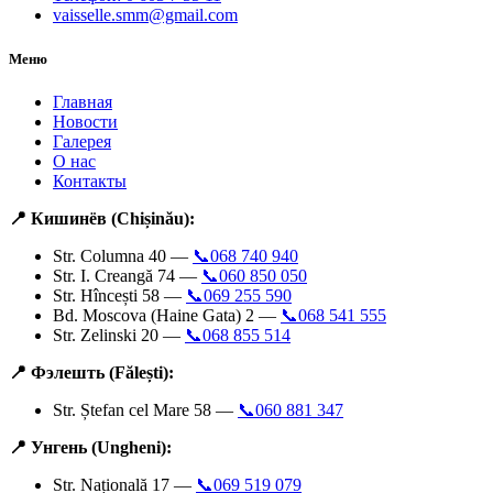
vaisselle.smm@gmail.com
Меню
Главная
Новости
Галерея
О нас
Контакты
📍 Кишинёв (Chișinău):
Str. Columna 40 —
📞068 740 940
Str. I. Creangă 74 —
📞060 850 050
Str. Hîncești 58 —
📞069 255 590
Bd. Moscova (Haine Gata) 2 —
📞068 541 555
Str. Zelinski 20 —
📞068 855 514
📍 Фэлешть (Fălești):
Str. Ștefan cel Mare 58 —
📞060 881 347
📍 Унгень (Ungheni):
Str. Națională 17 —
📞069 519 079