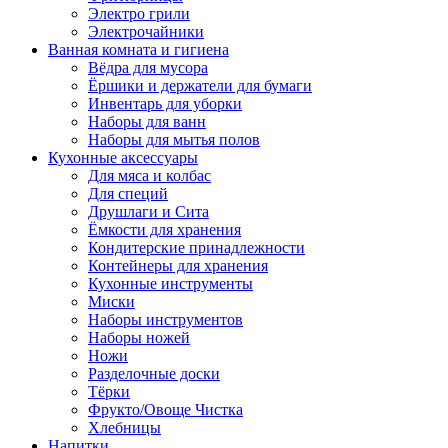
Электро грили
Электрочайники
Ванная комната и гигиена
Вёдра для мусора
Ёршики и держатели для бумаги
Инвентарь для уборки
Наборы для ванн
Наборы для мытья полов
Кухонные аксессуары
Для мяса и колбас
Для специй
Друшлаги и Сита
Ёмкости для хранения
Кондитерские принадлежности
Контейнеры для хранения
Кухонные инструменты
Миски
Наборы инструментов
Наборы ножей
Ножи
Разделочные доски
Тёрки
Фрукто/Овоще Чистка
Хлебницы
Напитки