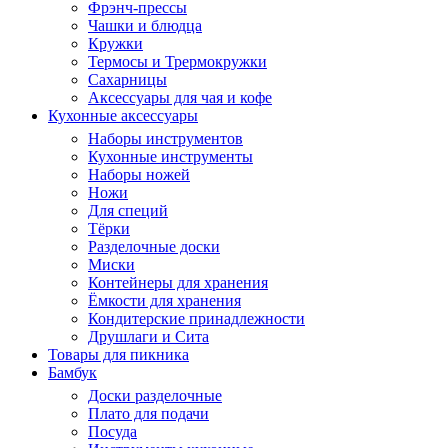
Фрэнч-прессы
Чашки и блюдца
Кружки
Термосы и Трермокружки
Сахарницы
Аксессуары для чая и кофе
Кухонные аксессуары
Наборы инструментов
Кухонные инструменты
Наборы ножей
Ножи
Для специй
Тёрки
Разделочные доски
Миски
Контейнеры для хранения
Ёмкости для хранения
Кондитерские принадлежности
Друшлаги и Сита
Товары для пикника
Бамбук
Доски разделочные
Плато для подачи
Посуда