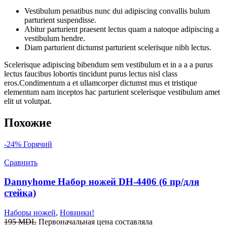
Vestibulum penatibus nunc dui adipiscing convallis bulum
parturient suspendisse.
Abitur parturient praesent lectus quam a natoque adipiscing a
vestibulum hendre.
Diam parturient dictumst parturient scelerisque nibh lectus.
Scelerisque adipiscing bibendum sem vestibulum et in a a a purus
lectus faucibus lobortis tincidunt purus lectus nisl class
eros.Condimentum a et ullamcorper dictumst mus et tristique
elementum nam inceptos hac parturient scelerisque vestibulum amet
elit ut volutpat.
Похожие
-24%
Горячий
Сравнить
Dannyhome Набор ножей DH-4406 (6 пр/для
стейка)
Наборы ножей
,
Новинки!
195
MDL
Первоначальная цена составляла