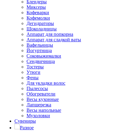
Блендеры
Миксеры
Кофеварки
Кофемолки
Дегидраторы
Шоколадницы
Аппарат для попкорна
Аппарат для сладкой ваты
Вафельницы
Йогуртница
Соковыжималки
Сендвичница
Тостеры
Утюги
Фены
Для укладки волос
Пылесосы
Обогреватели
Весы кухонные
Лапшерезка
Весы напольные
Мухоловки
Сувениры
Разное