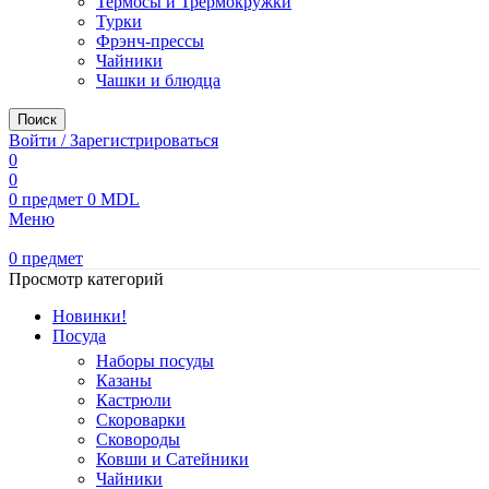
Термосы и Трермокружки
Турки
Фрэнч-прессы
Чайники
Чашки и блюдца
Поиск
Войти / Зарегистрироваться
0
0
0
предмет
0
MDL
Меню
0
предмет
Просмотр категорий
Новинки!
Посуда
Наборы посуды
Казаны
Кастрюли
Скороварки
Сковороды
Ковши и Сатейники
Чайники