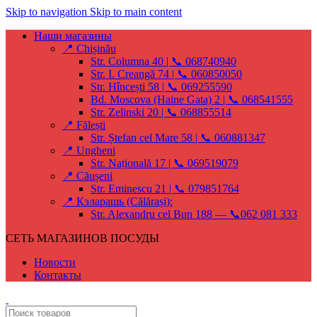
Skip to navigation
Skip to main content
Наши магазины
📍 Chișinău
Str. Columna 40 | 📞 068740940
Str. I. Creangă 74 | 📞 060850050
Str. Hîncești 58 | 📞 069255590
Bd. Moscova (Haine Gata) 2 | 📞 068541555
Str. Zelinski 20 | 📞 068855514
📍 Fălești
Str. Ștefan cel Mare 58 | 📞 060881347
📍 Ungheni
Str. Națională 17 | 📞 069519079
📍 Căușeni
Str. Eminescu 21 | 📞 079851764
📍 Кэларашь (Călărași):
Str. Alexandru cel Bun 188 — 📞062 081 333
СЕТЬ МАГАЗИНОВ ПОСУДЫ
Новости
Контакты