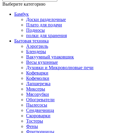
Выберите категорию
Бамбук
Доски разделочные
Плато для подачи
Подносы
полки для хранения
Бытовая техника
Аэрогриль
Блендеры
Вакуумный упаковщик
Весы кухонные
Духовки и Микроволновые печи
Кофеварки
Кофемолки
Лапшерезка
Миксеры
Мясорубки
Обогреватели
Пылесосы
Сендвичница
Скороварки
Тостеры
Фены
Фритюрницы