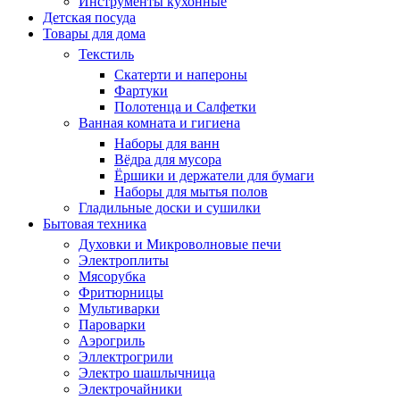
Инструменты кухонные
Детская посуда
Товары для дома
Текстиль
Скатерти и напероны
Фартуки
Полотенца и Салфетки
Ванная комната и гигиена
Наборы для ванн
Вёдра для мусора
Ёршики и держатели для бумаги
Наборы для мытья полов
Гладильные доски и сушилки
Бытовая техника
Духовки и Микроволновые печи
Электроплиты
Мясорубка
Фритюрницы
Мультиварки
Пароварки
Аэрогриль
Эллектрогрили
Электро шашлычница
Электрочайники