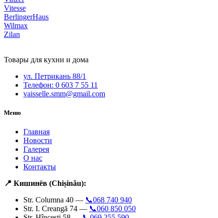
Vitesse
BerlingerHaus
Wilmax
Zilan
Товары для кухни и дома
ул. Петрикань 88/1
Телефон: 0 603 7 55 11
vaisselle.smm@gmail.com
Меню
Главная
Новости
Галерея
О нас
Контакты
📍 Кишинёв (Chișinău):
Str. Columna 40 —
📞068 740 940
Str. I. Creangă 74 —
📞060 850 050
Str. Hîncești 58 —
📞069 255 590