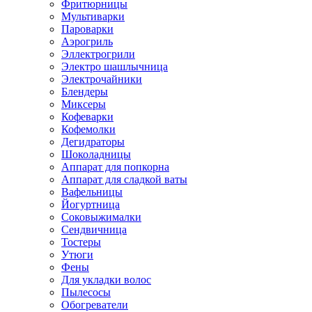
Фритюрницы
Мультиварки
Пароварки
Аэрогриль
Эллектрогрили
Электро шашлычница
Электрочайники
Блендеры
Миксеры
Кофеварки
Кофемолки
Дегидраторы
Шоколадницы
Аппарат для попкорна
Аппарат для сладкой ваты
Вафельницы
Йогуртница
Соковыжималки
Сендвичница
Тостеры
Утюги
Фены
Для укладки волос
Пылесосы
Обогреватели