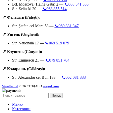
Bd. Moscova (Haine Gata) 2 —
📞068 541 555
Str. Zelinski 20 —
📞068 855 514
📍 Фэлешть (Fălești):
Str. Ștefan cel Mare 58 —
📞060 881 347
📍 Унгень (Ungheni):
Str. Națională 17 —
📞069 519 079
📍 Кэушень (Căușeni):
Str. Eminescu 21 —
📞079 851 764
📍 Кэларашь (Călărași):
Str. Alexandru cel Bun 188 —
📞062 081 333
Visselle.md
2026 СОЗДАНО
evegal.com
Поиск
Меню
Категории