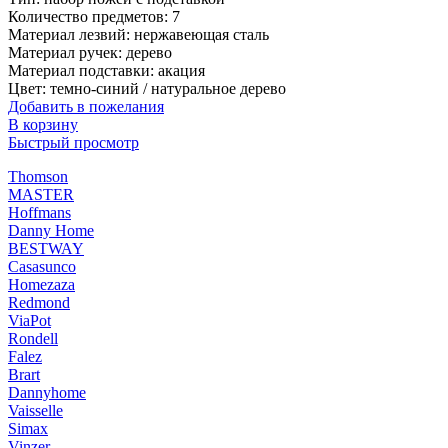
Количество предметов: 7
Материал лезвий: нержавеющая сталь
Материал ручек: дерево
Материал подставки: акация
Цвет: темно-синий / натуральное дерево
Добавить в пожелания
В корзину
Быстрый просмотр
Thomson
MASTER
Hoffmans
Danny Home
BESTWAY
Casasunco
Homezaza
Redmond
ViaPot
Rondell
Falez
Brart
Dannyhome
Vaisselle
Simax
Vinzer