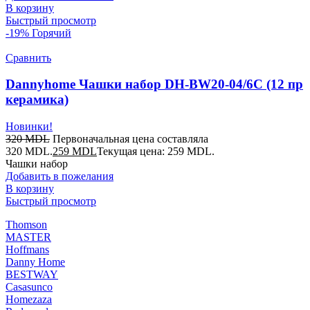
В корзину
Быстрый просмотр
-19%
Горячий
Сравнить
Dannyhome Чашки набор DH-BW20-04/6C (12 пр
керамика)
Новинки!
320
MDL
Первоначальная цена составляла
320 MDL.
259
MDL
Текущая цена: 259 MDL.
Чашки набор
Добавить в пожелания
В корзину
Быстрый просмотр
Thomson
MASTER
Hoffmans
Danny Home
BESTWAY
Casasunco
Homezaza