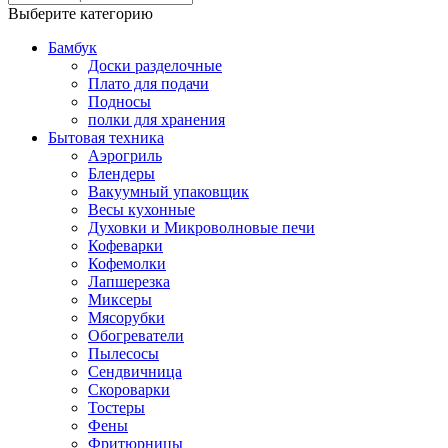
Выберите категорию
Бамбук
Доски разделочные
Плато для подачи
Подносы
полки для хранения
Бытовая техника
Аэрогриль
Блендеры
Вакуумный упаковщик
Весы кухонные
Духовки и Микроволновые печи
Кофеварки
Кофемолки
Лапшерезка
Миксеры
Мясорубки
Обогреватели
Пылесосы
Сендвичница
Скороварки
Тостеры
Фены
Фритюрницы