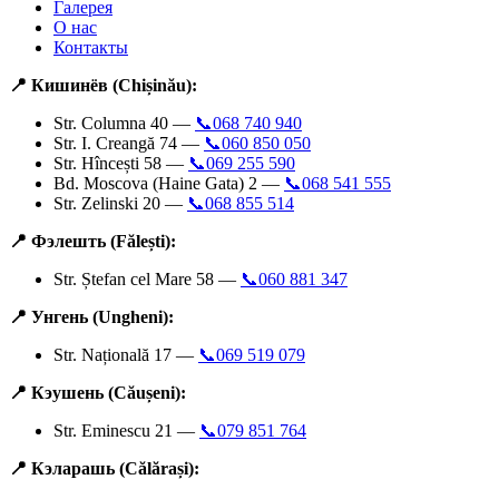
Галерея
О нас
Контакты
📍 Кишинёв (Chișinău):
Str. Columna 40 —
📞068 740 940
Str. I. Creangă 74 —
📞060 850 050
Str. Hîncești 58 —
📞069 255 590
Bd. Moscova (Haine Gata) 2 —
📞068 541 555
Str. Zelinski 20 —
📞068 855 514
📍 Фэлешть (Fălești):
Str. Ștefan cel Mare 58 —
📞060 881 347
📍 Унгень (Ungheni):
Str. Națională 17 —
📞069 519 079
📍 Кэушень (Căușeni):
Str. Eminescu 21 —
📞079 851 764
📍 Кэларашь (Călărași):