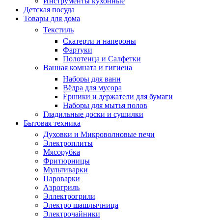
Инструменты кухонные
Детская посуда
Товары для дома
Текстиль
Скатерти и напероны
Фартуки
Полотенца и Салфетки
Ванная комната и гигиена
Наборы для ванн
Вёдра для мусора
Ёршики и держатели для бумаги
Наборы для мытья полов
Гладильные доски и сушилки
Бытовая техника
Духовки и Микроволновые печи
Электроплиты
Мясорубка
Фритюрницы
Мультиварки
Пароварки
Аэрогриль
Эллектрогрили
Электро шашлычница
Электрочайники