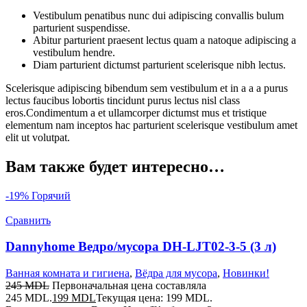
Vestibulum penatibus nunc dui adipiscing convallis bulum
parturient suspendisse.
Abitur parturient praesent lectus quam a natoque adipiscing a
vestibulum hendre.
Diam parturient dictumst parturient scelerisque nibh lectus.
Scelerisque adipiscing bibendum sem vestibulum et in a a a purus
lectus faucibus lobortis tincidunt purus lectus nisl class
eros.Condimentum a et ullamcorper dictumst mus et tristique
elementum nam inceptos hac parturient scelerisque vestibulum amet
elit ut volutpat.
Вам также будет интересно…
-19%
Горячий
Сравнить
Dannyhome Ведро/мусора DH-LJT02-3-5 (3 л)
Ванная комната и гигиена
,
Вёдра для мусора
,
Новинки!
245
MDL
Первоначальная цена составляла
245 MDL.
199
MDL
Текущая цена: 199 MDL.