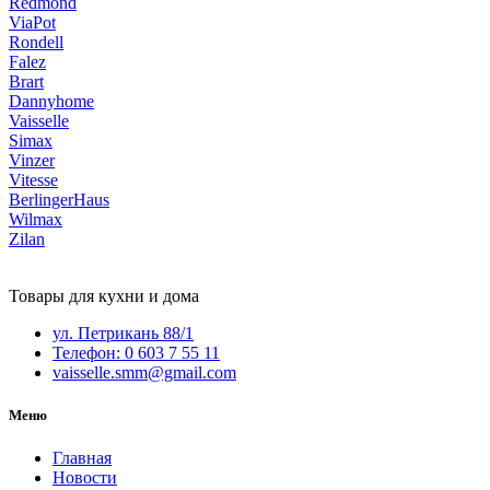
Redmond
ViaPot
Rondell
Falez
Brart
Dannyhome
Vaisselle
Simax
Vinzer
Vitesse
BerlingerHaus
Wilmax
Zilan
Товары для кухни и дома
ул. Петрикань 88/1
Телефон: 0 603 7 55 11
vaisselle.smm@gmail.com
Меню
Главная
Новости