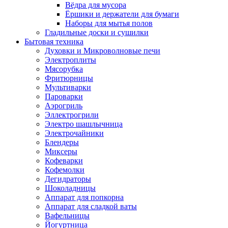
Вёдра для мусора
Ёршики и держатели для бумаги
Наборы для мытья полов
Гладильные доски и сушилки
Бытовая техника
Духовки и Микроволновые печи
Электроплиты
Мясорубка
Фритюрницы
Мультиварки
Пароварки
Аэрогриль
Эллектрогрили
Электро шашлычница
Электрочайники
Блендеры
Миксеры
Кофеварки
Кофемолки
Дегидраторы
Шоколадницы
Аппарат для попкорна
Аппарат для сладкой ваты
Вафельницы
Йогуртница