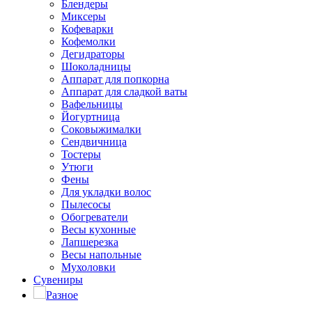
Блендеры
Миксеры
Кофеварки
Кофемолки
Дегидраторы
Шоколадницы
Аппарат для попкорна
Аппарат для сладкой ваты
Вафельницы
Йогуртница
Соковыжималки
Сендвичница
Тостеры
Утюги
Фены
Для укладки волос
Пылесосы
Обогреватели
Весы кухонные
Лапшерезка
Весы напольные
Мухоловки
Сувениры
Разное