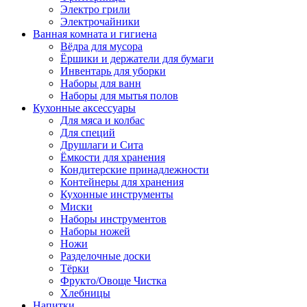
Электро грили
Электрочайники
Ванная комната и гигиена
Вёдра для мусора
Ёршики и держатели для бумаги
Инвентарь для уборки
Наборы для ванн
Наборы для мытья полов
Кухонные аксессуары
Для мяса и колбас
Для специй
Друшлаги и Сита
Ёмкости для хранения
Кондитерские принадлежности
Контейнеры для хранения
Кухонные инструменты
Миски
Наборы инструментов
Наборы ножей
Ножи
Разделочные доски
Тёрки
Фрукто/Овоще Чистка
Хлебницы
Напитки