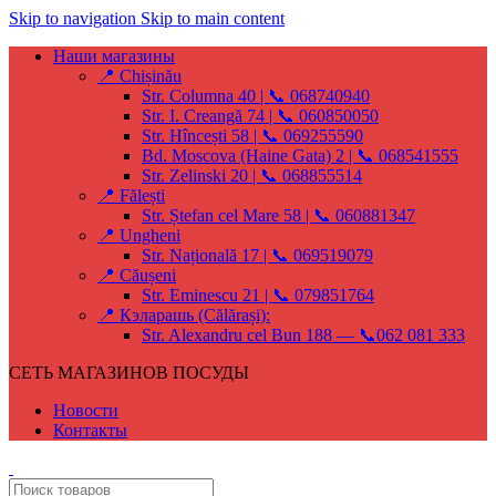
Skip to navigation
Skip to main content
Наши магазины
📍 Chișinău
Str. Columna 40 | 📞 068740940
Str. I. Creangă 74 | 📞 060850050
Str. Hîncești 58 | 📞 069255590
Bd. Moscova (Haine Gata) 2 | 📞 068541555
Str. Zelinski 20 | 📞 068855514
📍 Fălești
Str. Ștefan cel Mare 58 | 📞 060881347
📍 Ungheni
Str. Națională 17 | 📞 069519079
📍 Căușeni
Str. Eminescu 21 | 📞 079851764
📍 Кэларашь (Călărași):
Str. Alexandru cel Bun 188 — 📞062 081 333
СЕТЬ МАГАЗИНОВ ПОСУДЫ
Новости
Контакты