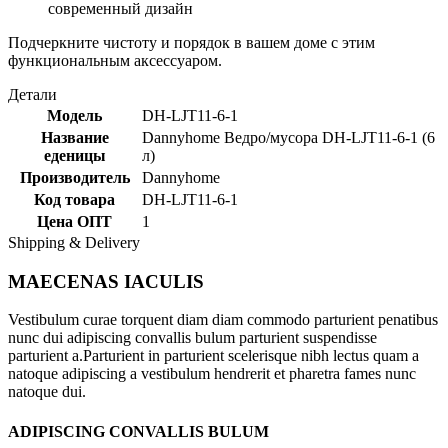
современный дизайн
Подчеркните чистоту и порядок в вашем доме с этим
функциональным аксессуаром.
Детали
Модель
DH-LJT11-6-1
Название
Dannyhome Ведро/мусора DH-LJT11-6-1 (6
еденицы
л)
Производитель
Dannyhome
Код товара
DH-LJT11-6-1
Цена ОПТ
1
Shipping & Delivery
MAECENAS IACULIS
Vestibulum curae torquent diam diam commodo parturient penatibus
nunc dui adipiscing convallis bulum parturient suspendisse
parturient a.Parturient in parturient scelerisque nibh lectus quam a
natoque adipiscing a vestibulum hendrerit et pharetra fames nunc
natoque dui.
ADIPISCING CONVALLIS BULUM