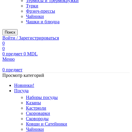
Термосы и Трермокружки
Турки
Фрэнч-прессы
Чайники
Чашки и блюдца
Поиск
Войти / Зарегистрироваться
0
0
0
предмет
0
MDL
Меню
0
предмет
Просмотр категорий
Новинки!
Посуда
Наборы посуды
Казаны
Кастрюли
Скороварки
Сковороды
Ковши и Сатейники
Чайники