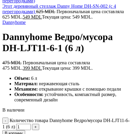
Этот деревянный стеллаж Danny Home DH-SN-002 (с 4
перегородками)
625
MDL
Первоначальная цена составляла
625 MDL.
549
MDL
Текущая цена: 549 MDL.
Dannyhome
Dannyhome Ведро/мусора
DH-LJT11-6-1 (6 л)
475
MDL
Первоначальная цена составляла
475 MDL.
399
MDL
Текущая цена: 399 MDL.
Объем:
6 л
Материал:
нержавеющая сталь
Механизм:
открывание крышки с помощью педали
Особенности:
устойчивость, компактный размер,
современный дизайн
В наличии
Количество товара Dannyhome Ведро/мусора DH-LJT11-6-
1 (6 л)
В корзину