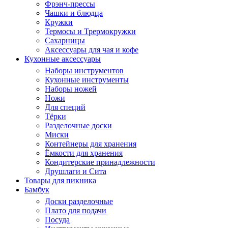
Фрэнч-прессы
Чашки и блюдца
Кружки
Термосы и Трермокружки
Сахарницы
Аксессуары для чая и кофе
Кухонные аксессуары
Наборы инструментов
Кухонные инструменты
Наборы ножей
Ножи
Для специй
Тёрки
Разделочные доски
Миски
Контейнеры для хранения
Ёмкости для хранения
Кондитерские принадлежности
Друшлаги и Сита
Товары для пикника
Бамбук
Доски разделочные
Плато для подачи
Посуда