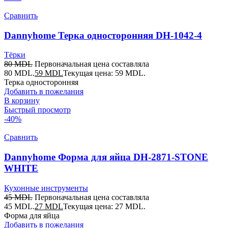
Сравнить
Dannyhome Терка односторонняя DH-1042-4
Тёрки
80
MDL
Первоначальная цена составляла
80 MDL.
59
MDL
Текущая цена: 59 MDL.
Терка односторонняя
Добавить в пожелания
В корзину
Быстрый просмотр
-40%
Сравнить
Dannyhome Форма для яйца DH-2871-STONE
WHITE
Кухонные инструменты
45
MDL
Первоначальная цена составляла
45 MDL.
27
MDL
Текущая цена: 27 MDL.
Форма для яйца
Добавить в пожелания