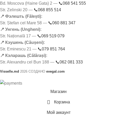
Bd. Moscova (Haine Gata) 2 —
📞068 541 555
Str. Zelinski 20 —
📞068 855 514
📍 Фэлешть (Fălești):
Str. Ștefan cel Mare 58 —
📞060 881 347
📍 Унгень (Ungheni):
Str. Națională 17 —
📞069 519 079
📍 Кэушень (Căușeni):
Str. Eminescu 21 —
📞079 851 764
📍 Кэларашь (Călărași):
Str. Alexandru cel Bun 188 —
📞062 081 333
Visselle.md
2026 СОЗДАНО
evegal.com
Магазин
Корзина
Мой аккаунт