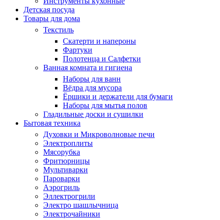
Инструменты кухонные
Детская посуда
Товары для дома
Текстиль
Скатерти и напероны
Фартуки
Полотенца и Салфетки
Ванная комната и гигиена
Наборы для ванн
Вёдра для мусора
Ёршики и держатели для бумаги
Наборы для мытья полов
Гладильные доски и сушилки
Бытовая техника
Духовки и Микроволновые печи
Электроплиты
Мясорубка
Фритюрницы
Мультиварки
Пароварки
Аэрогриль
Эллектрогрили
Электро шашлычница
Электрочайники