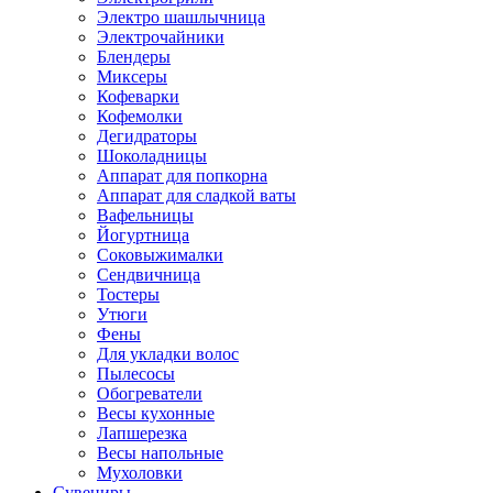
Электро шашлычница
Электрочайники
Блендеры
Миксеры
Кофеварки
Кофемолки
Дегидраторы
Шоколадницы
Аппарат для попкорна
Аппарат для сладкой ваты
Вафельницы
Йогуртница
Соковыжималки
Сендвичница
Тостеры
Утюги
Фены
Для укладки волос
Пылесосы
Обогреватели
Весы кухонные
Лапшерезка
Весы напольные
Мухоловки
Сувениры