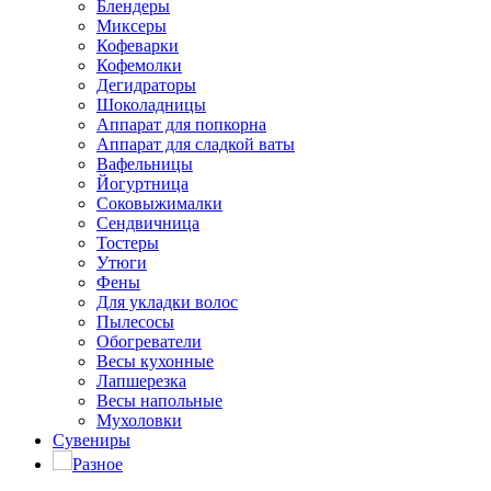
Блендеры
Миксеры
Кофеварки
Кофемолки
Дегидраторы
Шоколадницы
Аппарат для попкорна
Аппарат для сладкой ваты
Вафельницы
Йогуртница
Соковыжималки
Сендвичница
Тостеры
Утюги
Фены
Для укладки волос
Пылесосы
Обогреватели
Весы кухонные
Лапшерезка
Весы напольные
Мухоловки
Сувениры
Разное