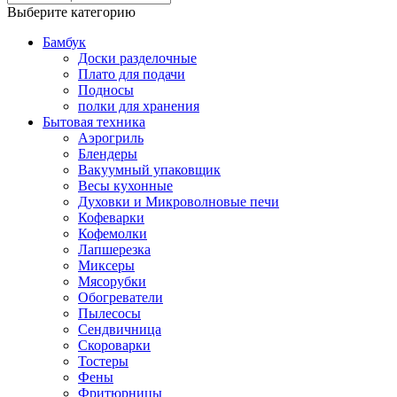
Выберите категорию
Бамбук
Доски разделочные
Плато для подачи
Подносы
полки для хранения
Бытовая техника
Аэрогриль
Блендеры
Вакуумный упаковщик
Весы кухонные
Духовки и Микроволновые печи
Кофеварки
Кофемолки
Лапшерезка
Миксеры
Мясорубки
Обогреватели
Пылесосы
Сендвичница
Скороварки
Тостеры
Фены
Фритюрницы