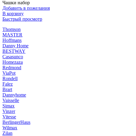
Чашки набор
Добавить в пожелания
В корзину
Быстрый просмотр
Thomson
MASTER
Hoffmans
Danny Home
BESTWAY
Casasunco
Homezaza
Redmond
ViaPot
Rondell
Falez
Brart
Dannyhome
Vaisselle
Simax
Vinzer
Vitesse
BerlingerHaus
Wilmax
Zilan