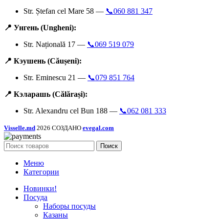
Str. Ștefan cel Mare 58 —
📞060 881 347
📍 Унгень (Ungheni):
Str. Națională 17 —
📞069 519 079
📍 Кэушень (Căușeni):
Str. Eminescu 21 —
📞079 851 764
📍 Кэларашь (Călărași):
Str. Alexandru cel Bun 188 —
📞062 081 333
Visselle.md
2026 СОЗДАНО
evegal.com
Поиск
Меню
Категории
Новинки!
Посуда
Наборы посуды
Казаны