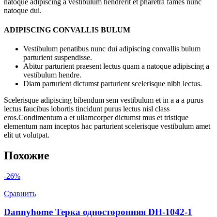
natoque adipiscing a vestibulum hendrerit et pharetra fames nunc
natoque dui.
ADIPISCING CONVALLIS BULUM
Vestibulum penatibus nunc dui adipiscing convallis bulum
parturient suspendisse.
Abitur parturient praesent lectus quam a natoque adipiscing a
vestibulum hendre.
Diam parturient dictumst parturient scelerisque nibh lectus.
Scelerisque adipiscing bibendum sem vestibulum et in a a a purus
lectus faucibus lobortis tincidunt purus lectus nisl class
eros.Condimentum a et ullamcorper dictumst mus et tristique
elementum nam inceptos hac parturient scelerisque vestibulum amet
elit ut volutpat.
Похожие
-26%
Сравнить
Dannyhome Терка односторонняя DH-1042-1