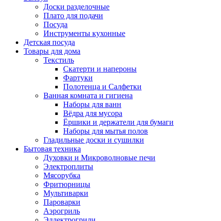
Доски разделочные
Плато для подачи
Посуда
Инструменты кухонные
Детская посуда
Товары для дома
Текстиль
Скатерти и напероны
Фартуки
Полотенца и Салфетки
Ванная комната и гигиена
Наборы для ванн
Вёдра для мусора
Ёршики и держатели для бумаги
Наборы для мытья полов
Гладильные доски и сушилки
Бытовая техника
Духовки и Микроволновые печи
Электроплиты
Мясорубка
Фритюрницы
Мультиварки
Пароварки
Аэрогриль
Эллектрогрили