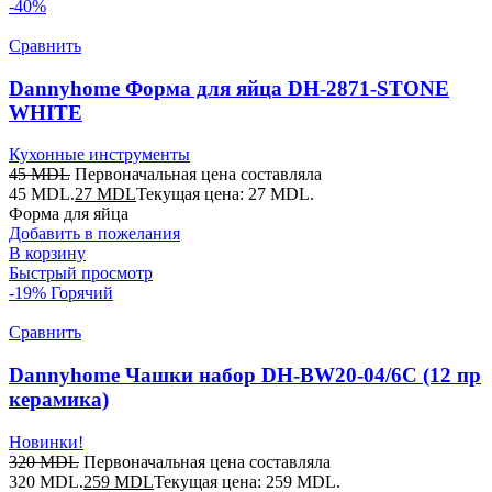
-40%
Сравнить
Dannyhome Форма для яйца DH-2871-STONE
WHITE
Кухонные инструменты
45
MDL
Первоначальная цена составляла
45 MDL.
27
MDL
Текущая цена: 27 MDL.
Форма для яйца
Добавить в пожелания
В корзину
Быстрый просмотр
-19%
Горячий
Сравнить
Dannyhome Чашки набор DH-BW20-04/6C (12 пр
керамика)
Новинки!
320
MDL
Первоначальная цена составляла
320 MDL.
259
MDL
Текущая цена: 259 MDL.