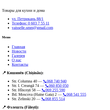
Товары для кухни и дома
ул. Петрикань 88/1
Телефон: 0 603 7 55 11
vaisselle.smm@gmail.com
Меню
Главная
Новости
Галерея
О нас
Контакты
📍 Кишинёв (Chișinău):
Str. Columna 40 —
📞068 740 940
Str. I. Creangă 74 —
📞060 850 050
Str. Hîncești 58 —
📞069 255 590
Bd. Moscova (Haine Gata) 2 —
📞068 541 555
Str. Zelinski 20 —
📞068 855 514
📍 Фэлешть (Fălești):