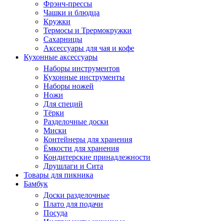
Фрэнч-прессы
Чашки и блюдца
Кружки
Термосы и Трермокружки
Сахарницы
Аксессуары для чая и кофе
Кухонные аксессуары
Наборы инструментов
Кухонные инструменты
Наборы ножей
Ножи
Для специй
Тёрки
Разделочные доски
Миски
Контейнеры для хранения
Ёмкости для хранения
Кондитерские принадлежности
Друшлаги и Сита
Товары для пикника
Бамбук
Доски разделочные
Плато для подачи
Посуда