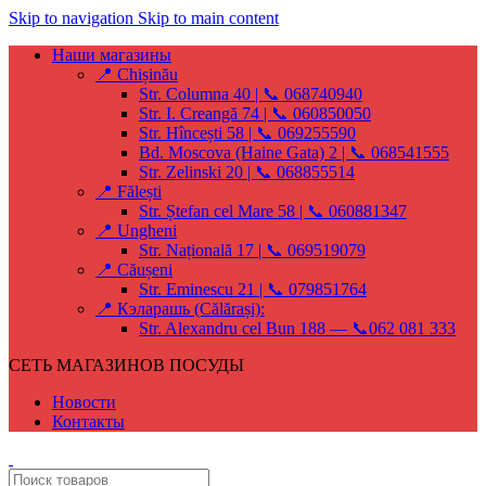
Skip to navigation
Skip to main content
Наши магазины
📍 Chișinău
Str. Columna 40 | 📞 068740940
Str. I. Creangă 74 | 📞 060850050
Str. Hîncești 58 | 📞 069255590
Bd. Moscova (Haine Gata) 2 | 📞 068541555
Str. Zelinski 20 | 📞 068855514
📍 Fălești
Str. Ștefan cel Mare 58 | 📞 060881347
📍 Ungheni
Str. Națională 17 | 📞 069519079
📍 Căușeni
Str. Eminescu 21 | 📞 079851764
📍 Кэларашь (Călărași):
Str. Alexandru cel Bun 188 — 📞062 081 333
СЕТЬ МАГАЗИНОВ ПОСУДЫ
Новости
Контакты