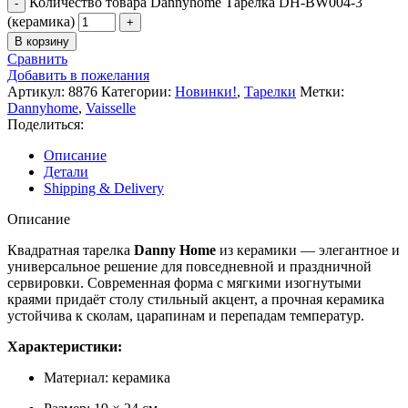
Количество товара Dannyhome Тарелка DH-BW004-3
(керамика)
В корзину
Сравнить
Добавить в пожелания
Артикул:
8876
Категории:
Новинки!
,
Тарелки
Метки:
Dannyhome
,
Vaisselle
Поделиться:
Описание
Детали
Shipping & Delivery
Описание
Квадратная тарелка
Danny Home
из керамики — элегантное и
универсальное решение для повседневной и праздничной
сервировки. Современная форма с мягкими изогнутыми
краями придаёт столу стильный акцент, а прочная керамика
устойчива к сколам, царапинам и перепадам температур.
Характеристики:
Материал: керамика