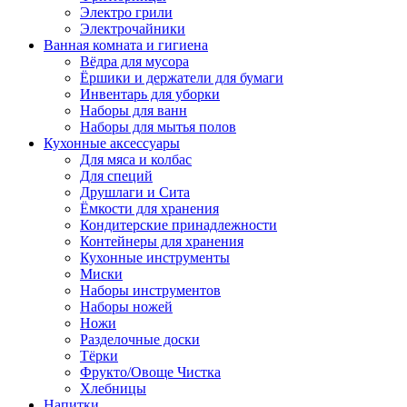
Электро грили
Электрочайники
Ванная комната и гигиена
Вёдра для мусора
Ёршики и держатели для бумаги
Инвентарь для уборки
Наборы для ванн
Наборы для мытья полов
Кухонные аксессуары
Для мяса и колбас
Для специй
Друшлаги и Сита
Ёмкости для хранения
Кондитерские принадлежности
Контейнеры для хранения
Кухонные инструменты
Миски
Наборы инструментов
Наборы ножей
Ножи
Разделочные доски
Тёрки
Фрукто/Овоще Чистка
Хлебницы
Напитки