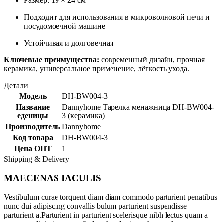
Размер: 19 × 24 см
Подходит для использования в микроволновой печи и
посудомоечной машине
Устойчивая и долговечная
Ключевые преимущества:
современный дизайн, прочная
керамика, универсальное применение, лёгкость ухода.
Детали
Модель
DH-BW004-3
Название
Dannyhome Тарелка менажница DH-BW004-
еденицы
3 (керамика)
Производитель
Dannyhome
Код товара
DH-BW004-3
Цена ОПТ
1
Shipping & Delivery
MAECENAS IACULIS
Vestibulum curae torquent diam diam commodo parturient penatibus
nunc dui adipiscing convallis bulum parturient suspendisse
parturient a.Parturient in parturient scelerisque nibh lectus quam a