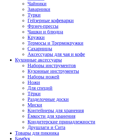
Чайники
Заварники
Турки
Гейзерные кофеварки
Фрэнч-прессы
Чашки и блюдца
Кружки
Термосы и Трермокружки
Сахарницы
Аксессуары для чая и кофе
Кухонные аксессуары
Наборы инструментов
Кухонные инструменты
Наборы ножей
Ножи
Для специй
Тёрки
Разделочные доски
Миски
Контейнеры для хранения
Ёмкости для хранения
Кондитерские принадлежности
Друшлаги и Сита
Товары для пикника
Бамбук