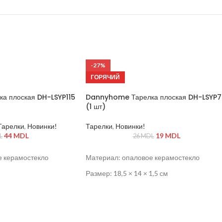
-27%
ГОРЯЧИЙ
а плоская DH-LSYP115
Dannyhome Тарелка плоская DH-LSYP7
(1 шт)
Тарелки
,
Новинки!
Тарелки
,
Новинки!
44
MDL
19
MDL
L
26
MDL
е керамостекло
Материал: опаловое керамостекло
Размер: 18,5 × 14 × 1,5 см
2 см
Подходит для использования в
микроволновой печи и посудомоечной
ьзования в
машине
и и посудомоечной