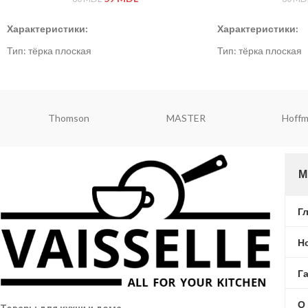
Характеристики:
Характеристики:
Тип: тёрка плоская
Тип: тёрка плоская
Материал: нержавеющая сталь, пластик
Материал: нержавею
Цвет: серый / стальной
Цвет: серый / сталь
Redmond
ViaPot
Rond
М
Г
Н
Г
О