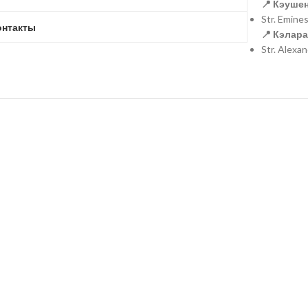
📍 Кэушен
Str. Emine
онтакты
📍 Кэлара
Str. Alexa