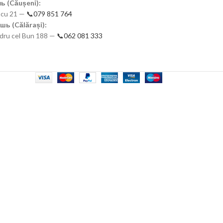
ь (Căușeni):
scu 21 —
📞079 851 764
шь (Călărași):
ndru cel Bun 188 —
📞062 081 333