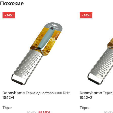
Похожие
машине
Лёгкое, прочное и гигиеничное
Лёгкое, прочное и г
-26%
-26%
Dannyhome Терка односторонняя DH-
Dannyhome Терка 
1042-1
1042-2
Тёрки
Тёрки
59
MDL
80
MDL
80
MD