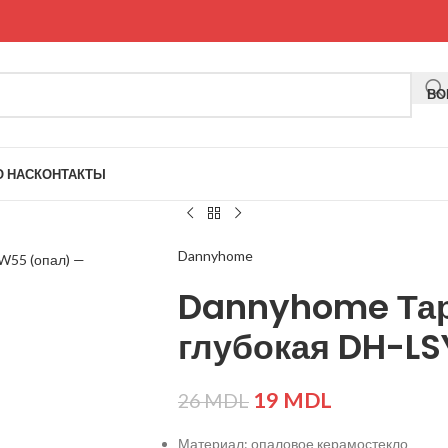
ВО
О НАС
КОНТАКТЫ
ие
Dannyhome
Dannyhome Та
глубокая DH-L
19
MDL
26
MDL
Материал: опаловое керамостекло