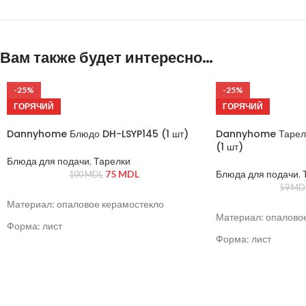
Вам также будет интересно…
-25%
-25%
ГОРЯЧИЙ
ГОРЯЧИЙ
Dannyhome Блюдо DH-LSYP145 (1 шт)
Dannyhome Тарелк
(1 шт)
Блюда для подачи
,
Тарелки
75
MDL
Блюда для подачи
,
100
MDL
59
MD
Материал: опаловое керамостекло
Материал: опалово
Форма: лист
Форма: лист
Размер: 38,8 × 25 × 2,5 см
Размер: 29 × 21 × 3,
Подходит для использования в
Подходит для испол
микроволновой печи и посудомоечной
микроволновой печ
машине