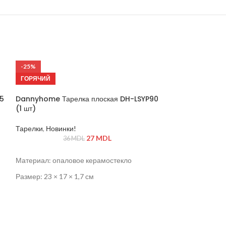
-25%
ГОРЯЧИЙ
5
Dannyhome Тарелка плоская DH-LSYP90
(1 шт)
Тарелки
,
Новинки!
27
MDL
36
MDL
Материал: опаловое керамостекло
Размер: 23 × 17 × 1,7 см
Подходит для использования в
микроволновой печи и посудомоечной
машине