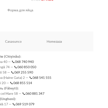
Новинки!
320
Форма для яйца
Чашки набор
Dannyhome
Vaisselle
Simax
в (Chișinău):
mna 40 —
📞068 740 940
eangă 74 —
📞060 850 050
ști 58 —
📞069 255 590
a (Haine Gata) 2 —
📞068 541 555
ki 20 —
📞068 855 514
ь (Fălești):
n cel Mare 58 —
📞060 881 347
(Ungheni):
nală 17 —
📞069 519 079