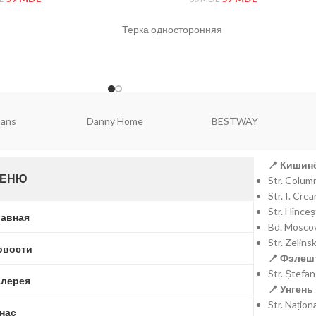
Терка односторонняя
щая сталь, пластик
ной
ell
Falez
Brart
📍 Кишинё
ЕНЮ
Str. Colu
Str. I. Cr
Str. Hînce
лавная
Bd. Moscov
Str. Zelins
овости
📍 Фэлешт
Str. Ștefa
алерея
📍 Унгень 
Str. Națio
 нас