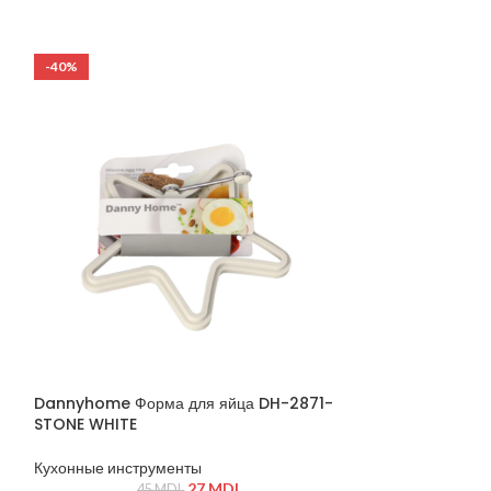
Лёгкое, прочное и гигиеничное
-40%
-19%
ГОРЯЧИЙ
Dannyhome Форма для яйца DH-2871-
STONE WHITE
Dannyhome Ча
04/6C (12 пр ке
Кухонные инструменты
27
MDL
45
MDL