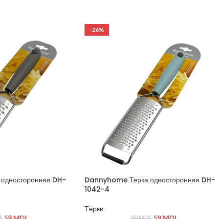
Лёгкое, прочное и гигиеничное
игиеничное
-26%
односторонняя DH-
Dannyhome Терка односторонняя DH-
1042-4
Тёрки
59
MDL
59
MDL
L
80
MDL