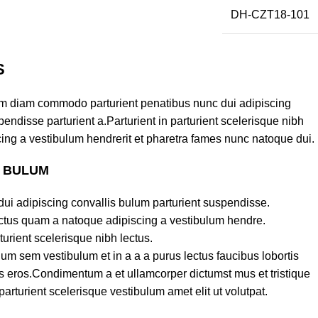
DH-CZT18-101
S
am diam commodo parturient penatibus nunc dui adipiscing
endisse parturient a.Parturient in parturient scelerisque nibh
ing a vestibulum hendrerit et pharetra fames nunc natoque dui.
S BULUM
ui adipiscing convallis bulum parturient suspendisse.
lectus quam a natoque adipiscing a vestibulum hendre.
turient scelerisque nibh lectus.
um sem vestibulum et in a a a purus lectus faucibus lobortis
ass eros.Condimentum a et ullamcorper dictumst mus et tristique
turient scelerisque vestibulum amet elit ut volutpat.