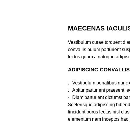
MAECENAS IACULI
Vestibulum curae torquent di
convallis bulum parturient susp
lectus quam a natoque adipisc
ADIPISCING CONVALLI
Vestibulum penatibus nunc d
Abitur parturient praesent 
Diam parturient dictumst par
Scelerisque adipiscing bibend
tincidunt purus lectus nisl cl
elementum nam inceptos hac par