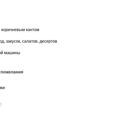
и коричневым кантом
д, закусок, салатов, десертов
ной машины
 пожелания
лки