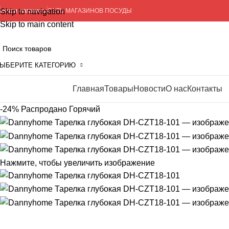
Skip to navigation
Наши магазины
СЕТЬ МАГАЗИНОВ ПОСУДЫ
Skip to main content
ЫБЕРИТЕ КАТЕГОРИЮ
Главная
Товары
Новости
О нас
Контакты
росмотр категорий
-24%
Распродано
Горячий
Нажмите, чтобы увеличить изображение