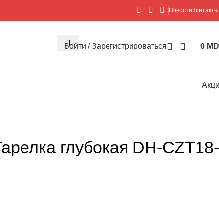
Новости
Контакты
Войти / Зарегистрироваться
0
MD
Акц
арелка глубокая DH-CZT18-