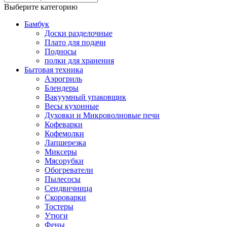
Выберите категорию
Бамбук
Доски разделочные
Плато для подачи
Подносы
полки для хранения
Бытовая техника
Аэрогриль
Блендеры
Вакуумный упаковщик
Весы кухонные
Духовки и Микроволновые печи
Кофеварки
Кофемолки
Лапшерезка
Миксеры
Мясорубки
Обогреватели
Пылесосы
Сендвичница
Скороварки
Тостеры
Утюги
Фены