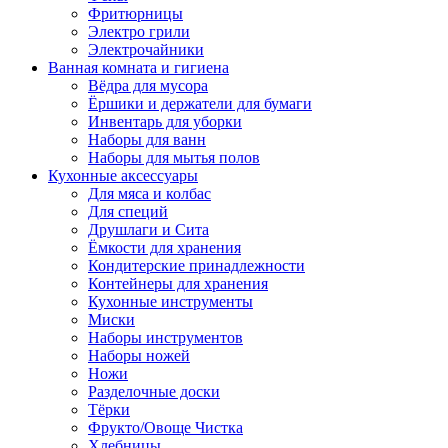
Фритюрницы
Электро грили
Электрочайники
Ванная комната и гигиена
Вёдра для мусора
Ёршики и держатели для бумаги
Инвентарь для уборки
Наборы для ванн
Наборы для мытья полов
Кухонные аксессуары
Для мяса и колбас
Для специй
Друшлаги и Сита
Ёмкости для хранения
Кондитерские принадлежности
Контейнеры для хранения
Кухонные инструменты
Миски
Наборы инструментов
Наборы ножей
Ножи
Разделочные доски
Тёрки
Фрукто/Овоще Чистка
Хлебницы