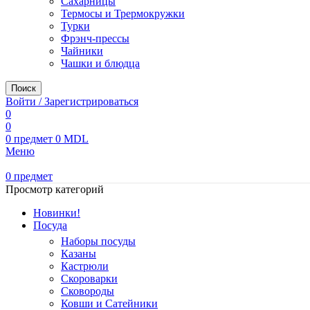
Сахарницы
Термосы и Трермокружки
Турки
Фрэнч-прессы
Чайники
Чашки и блюдца
Поиск
Войти / Зарегистрироваться
0
0
0
предмет
0
MDL
Меню
0
предмет
Просмотр категорий
Новинки!
Посуда
Наборы посуды
Казаны
Кастрюли
Скороварки
Сковороды
Ковши и Сатейники