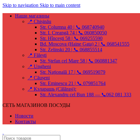
Skip to navigation
Skip to main content
Наши магазины
📍 Chișinău
Str. Columna 40 | 📞 068740940
Str. I. Creangă 74 | 📞 060850050
Str. Hîncești 58 | 📞 069255590
Bd. Moscova (Haine Gata) 2 | 📞 068541555
Str. Zelinski 20 | 📞 068855514
📍 Fălești
Str. Ștefan cel Mare 58 | 📞 060881347
📍 Ungheni
Str. Națională 17 | 📞 069519079
📍 Căușeni
Str. Eminescu 21 | 📞 079851764
📍 Кэларашь (Călărași):
Str. Alexandru cel Bun 188 — 📞062 081 333
СЕТЬ МАГАЗИНОВ ПОСУДЫ
Новости
Контакты