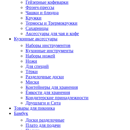
Гейзерные кофеварки
Фрэнч-прессы
Чашки и блюдца
Кружки
Термосы и Трермокружки
Сахарницы
Аксессуары для чая и кофе
Кухонные аксессуары
Наборы инструментов
Кухонные инструменты
Наборы ножей
Ножи
Для специй
Тёрки
Разделочные доски
Миски
Контейнеры для хранения
Ёмкости для хранения
Кондитерские принадлежности
Друшлаги и Сита
Товары для пикника
Бамбук
Доски разделочные
Плато для подачи