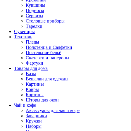
Кувшины
Подносы
Сервизы
Столовые приборы
Тарелки
Сувениры
Текстиль
Пледы
Полотенца и Салфетки
Постельное бельё
Скатерти и напероны
Фартуки
Товары для дома
Вазы
Вешалки для одежды
Картины
Ковры
Корзины
Шторы для окон
Чай и кофе
Аксессуары для чая и кофе
Заварники
Кружки
Наборы