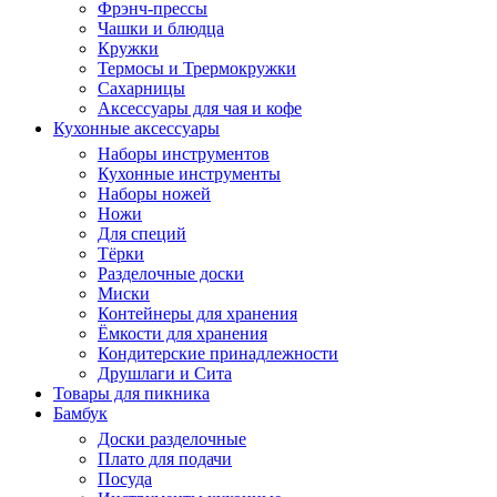
Фрэнч-прессы
Чашки и блюдца
Кружки
Термосы и Трермокружки
Сахарницы
Аксессуары для чая и кофе
Кухонные аксессуары
Наборы инструментов
Кухонные инструменты
Наборы ножей
Ножи
Для специй
Тёрки
Разделочные доски
Миски
Контейнеры для хранения
Ёмкости для хранения
Кондитерские принадлежности
Друшлаги и Сита
Товары для пикника
Бамбук
Доски разделочные
Плато для подачи
Посуда