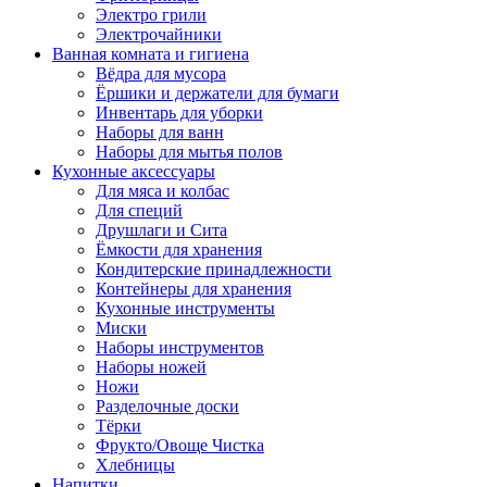
Электро грили
Электрочайники
Ванная комната и гигиена
Вёдра для мусора
Ёршики и держатели для бумаги
Инвентарь для уборки
Наборы для ванн
Наборы для мытья полов
Кухонные аксессуары
Для мяса и колбас
Для специй
Друшлаги и Сита
Ёмкости для хранения
Кондитерские принадлежности
Контейнеры для хранения
Кухонные инструменты
Миски
Наборы инструментов
Наборы ножей
Ножи
Разделочные доски
Тёрки
Фрукто/Овоще Чистка
Хлебницы
Напитки