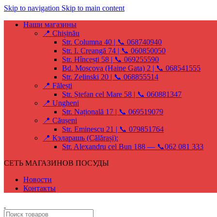
Skip to navigation
Skip to main content
Наши магазины
📍 Chișinău
Str. Columna 40 | 📞 068740940
Str. I. Creangă 74 | 📞 060850050
Str. Hîncești 58 | 📞 069255590
Bd. Moscova (Haine Gata) 2 | 📞 068541555
Str. Zelinski 20 | 📞 068855514
📍 Fălești
Str. Ștefan cel Mare 58 | 📞 060881347
📍 Ungheni
Str. Națională 17 | 📞 069519079
📍 Căușeni
Str. Eminescu 21 | 📞 079851764
📍 Кэларашь (Călărași):
Str. Alexandru cel Bun 188 — 📞062 081 333
СЕТЬ МАГАЗИНОВ ПОСУДЫ
Новости
Контакты