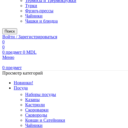
Термосы и Трермокружки
Турки
Фрэнч-прессы
Чайники
Чашки и блюдца
Поиск
Войти / Зарегистрироваться
0
0
0
предмет
0
MDL
Меню
0
предмет
Просмотр категорий
Новинки!
Посуда
Наборы посуды
Казаны
Кастрюли
Скороварки
Сковороды
Ковши и Сатейники
Чайники