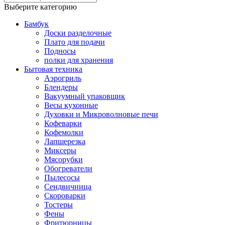
Выберите категорию
Бамбук
Доски разделочные
Плато для подачи
Подносы
полки для хранения
Бытовая техника
Аэрогриль
Блендеры
Вакуумный упаковщик
Весы кухонные
Духовки и Микроволновые печи
Кофеварки
Кофемолки
Лапшерезка
Миксеры
Мясорубки
Обогреватели
Пылесосы
Сендвичница
Скороварки
Тостеры
Фены
Фритюрницы