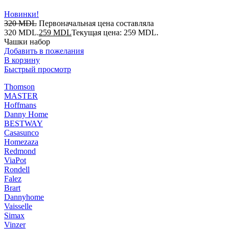
Новинки!
320
MDL
Первоначальная цена составляла
320 MDL.
259
MDL
Текущая цена: 259 MDL.
Чашки набор
Добавить в пожелания
В корзину
Быстрый просмотр
Thomson
MASTER
Hoffmans
Danny Home
BESTWAY
Casasunco
Homezaza
Redmond
ViaPot
Rondell
Falez
Brart
Dannyhome
Vaisselle
Simax
Vinzer