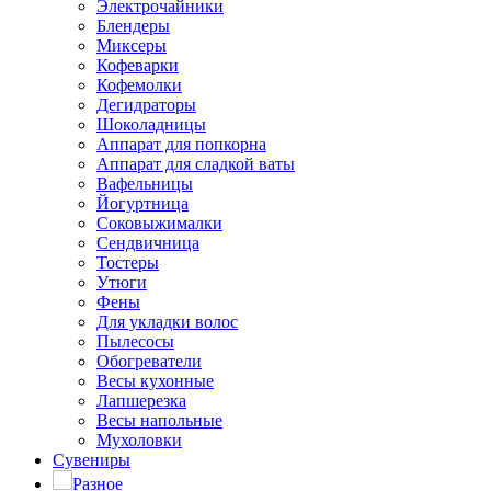
Электрочайники
Блендеры
Миксеры
Кофеварки
Кофемолки
Дегидраторы
Шоколадницы
Аппарат для попкорна
Аппарат для сладкой ваты
Вафельницы
Йогуртница
Соковыжималки
Сендвичница
Тостеры
Утюги
Фены
Для укладки волос
Пылесосы
Обогреватели
Весы кухонные
Лапшерезка
Весы напольные
Мухоловки
Сувениры
Разное