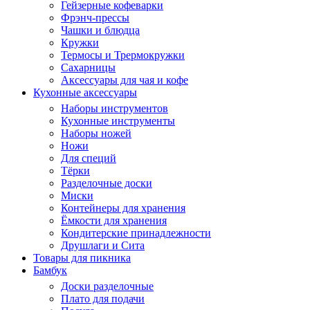
Гейзерные кофеварки
Фрэнч-прессы
Чашки и блюдца
Кружки
Термосы и Трермокружки
Сахарницы
Аксессуары для чая и кофе
Кухонные аксессуары
Наборы инструментов
Кухонные инструменты
Наборы ножей
Ножи
Для специй
Тёрки
Разделочные доски
Миски
Контейнеры для хранения
Ёмкости для хранения
Кондитерские принадлежности
Друшлаги и Сита
Товары для пикника
Бамбук
Доски разделочные
Плато для подачи