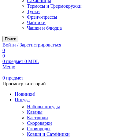
Сахарницы
Термосы и Трермокружки
Турки
Фрэнч-прессы
Чайники
Чашки и блюдца
Поиск
Войти / Зарегистрироваться
0
0
0
предмет
0
MDL
Меню
0
предмет
Просмотр категорий
Новинки!
Посуда
Наборы посуды
Казаны
Кастрюли
Скороварки
Сковороды
Ковши и Сатейники