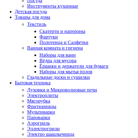
Посуда
Инструменты кухонные
Детская посуда
Товары для дома
Текстиль
Скатерти и напероны
Фартуки
Полотенца и Салфетки
Ванная комната и гигиена
Наборы для ванн
Вёдра для мусора
Ёршики и держатели для бумаги
Наборы для мытья полов
Гладильные доски и сушилки
Бытовая техника
Духовки и Микроволновые печи
Электроплиты
Мясорубка
Фритюрницы
Мультиварки
Пароварки
Аэрогриль
Эллектрогрили
Электро шашлычница