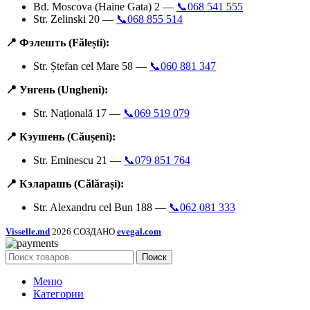
Bd. Moscova (Haine Gata) 2 —
📞068 541 555
Str. Zelinski 20 —
📞068 855 514
📍 Фэлешть (Fălești):
Str. Ștefan cel Mare 58 —
📞060 881 347
📍 Унгень (Ungheni):
Str. Națională 17 —
📞069 519 079
📍 Кэушень (Căușeni):
Str. Eminescu 21 —
📞079 851 764
📍 Кэларашь (Călărași):
Str. Alexandru cel Bun 188 —
📞062 081 333
Visselle.md
2026 СОЗДАНО
evegal.com
Поиск
Меню
Категории