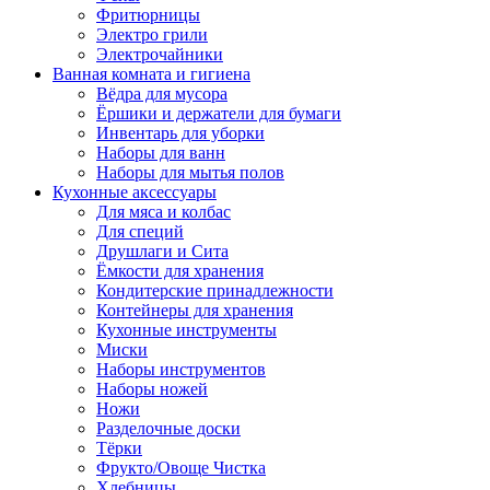
Фритюрницы
Электро грили
Электрочайники
Ванная комната и гигиена
Вёдра для мусора
Ёршики и держатели для бумаги
Инвентарь для уборки
Наборы для ванн
Наборы для мытья полов
Кухонные аксессуары
Для мяса и колбас
Для специй
Друшлаги и Сита
Ёмкости для хранения
Кондитерские принадлежности
Контейнеры для хранения
Кухонные инструменты
Миски
Наборы инструментов
Наборы ножей
Ножи
Разделочные доски
Тёрки
Фрукто/Овоще Чистка
Хлебницы