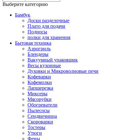
Выберите категорию
Бамбук
Доски разделочные
Плато для подачи
Подносы
полки для хранения
Бытовая техника
Аэрогриль
Блендеры
Вакуумный упаковщик
Весы кухонные
Духовки и Микроволновые печи
Кофеварки
Кофемолки
Лапшерезка
Миксеры
Мясорубки
Обогреватели
Пылесосы
Сендвичница
Скороварки
Тостеры
Утюги
Фены