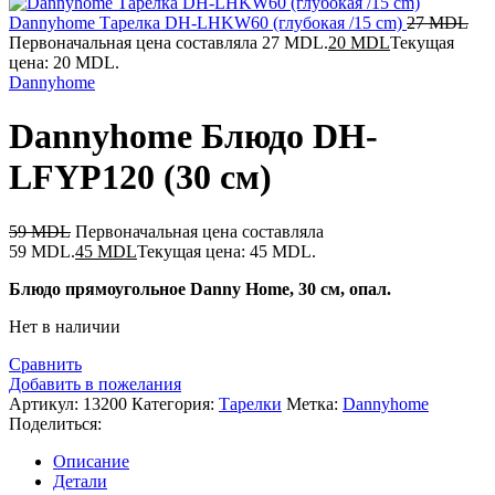
Dannyhome Тарелка DH-LHKW60 (глубокая /15 cm)
27
MDL
Первоначальная цена составляла 27 MDL.
20
MDL
Текущая
цена: 20 MDL.
Dannyhome
Dannyhome Блюдо DH-
LFYP120 (30 см)
59
MDL
Первоначальная цена составляла
59 MDL.
45
MDL
Текущая цена: 45 MDL.
Блюдо прямоугольное Danny Home, 30 см, опал.
Нет в наличии
Сравнить
Добавить в пожелания
Артикул:
13200
Категория:
Тарелки
Метка:
Dannyhome
Поделиться:
Описание
Детали