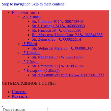
Skip to navigation
Skip to main content
Наши магазины
📍 Chișinău
Str. Columna 40 | 📞 068740940
Str. I. Creangă 74 | 📞 060850050
Str. Hîncești 58 | 📞 069255590
Bd. Moscova (Haine Gata) 2 | 📞 068541555
Str. Zelinski 20 | 📞 068855514
📍 Fălești
Str. Ștefan cel Mare 58 | 📞 060881347
📍 Ungheni
Str. Națională 17 | 📞 069519079
📍 Căușeni
Str. Eminescu 21 | 📞 079851764
📍 Кэларашь (Călărași):
Str. Alexandru cel Bun 188 — 📞062 081 333
СЕТЬ МАГАЗИНОВ ПОСУДЫ
Новости
Контакты