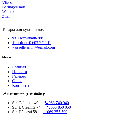
Vitesse
BerlingerHaus
Wilmax
Zilan
Товары для кухни и дома
ул. Петрикань 88/1
Телефон: 0 603 7 55 11
vaisselle.smm@gmail.com
Меню
Главная
Новости
Галерея
О нас
Контакты
📍 Кишинёв (Chișinău):
Str. Columna 40 —
📞068 740 940
Str. I. Creangă 74 —
📞060 850 050
Str. Hîncești 58 —
📞069 255 590