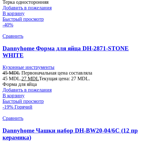
Терка односторонняя
Добавить в пожелания
В корзину
Быстрый просмотр
-40%
Сравнить
Dannyhome Форма для яйца DH-2871-STONE
WHITE
Кухонные инструменты
45
MDL
Первоначальная цена составляла
45 MDL.
27
MDL
Текущая цена: 27 MDL.
Форма для яйца
Добавить в пожелания
В корзину
Быстрый просмотр
-19%
Горячий
Сравнить
Dannyhome Чашки набор DH-BW20-04/6C (12 пр
керамика)