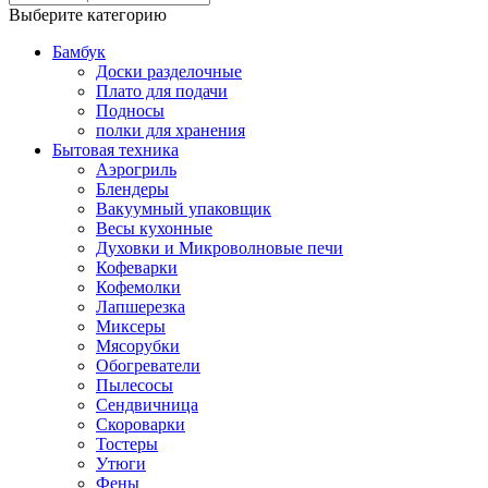
Выберите категорию
Бамбук
Доски разделочные
Плато для подачи
Подносы
полки для хранения
Бытовая техника
Аэрогриль
Блендеры
Вакуумный упаковщик
Весы кухонные
Духовки и Микроволновые печи
Кофеварки
Кофемолки
Лапшерезка
Миксеры
Мясорубки
Обогреватели
Пылесосы
Сендвичница
Скороварки
Тостеры
Утюги
Фены