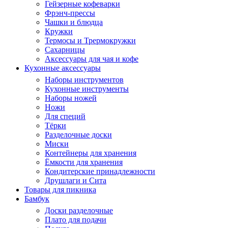
Гейзерные кофеварки
Фрэнч-прессы
Чашки и блюдца
Кружки
Термосы и Трермокружки
Сахарницы
Аксессуары для чая и кофе
Кухонные аксессуары
Наборы инструментов
Кухонные инструменты
Наборы ножей
Ножи
Для специй
Тёрки
Разделочные доски
Миски
Контейнеры для хранения
Ёмкости для хранения
Кондитерские принадлежности
Друшлаги и Сита
Товары для пикника
Бамбук
Доски разделочные
Плато для подачи