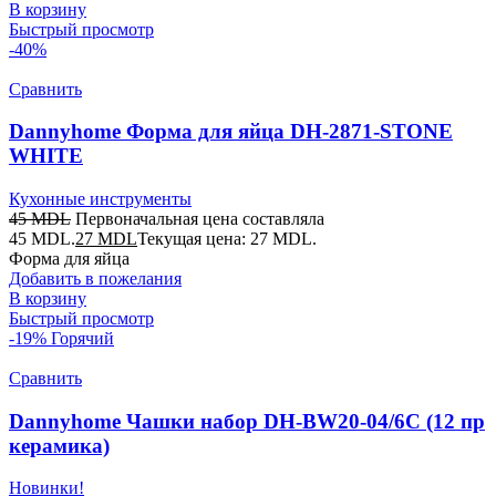
В корзину
Быстрый просмотр
-40%
Сравнить
Dannyhome Форма для яйца DH-2871-STONE
WHITE
Кухонные инструменты
45
MDL
Первоначальная цена составляла
45 MDL.
27
MDL
Текущая цена: 27 MDL.
Форма для яйца
Добавить в пожелания
В корзину
Быстрый просмотр
-19%
Горячий
Сравнить
Dannyhome Чашки набор DH-BW20-04/6C (12 пр
керамика)
Новинки!