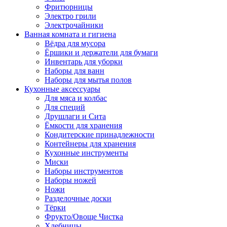
Фритюрницы
Электро грили
Электрочайники
Ванная комната и гигиена
Вёдра для мусора
Ёршики и держатели для бумаги
Инвентарь для уборки
Наборы для ванн
Наборы для мытья полов
Кухонные аксессуары
Для мяса и колбас
Для специй
Друшлаги и Сита
Ёмкости для хранения
Кондитерские принадлежности
Контейнеры для хранения
Кухонные инструменты
Миски
Наборы инструментов
Наборы ножей
Ножи
Разделочные доски
Тёрки
Фрукто/Овоще Чистка
Хлебницы