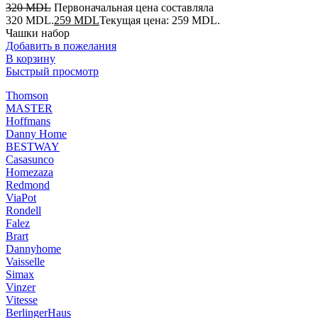
320
MDL
Первоначальная цена составляла
320 MDL.
259
MDL
Текущая цена: 259 MDL.
Чашки набор
Добавить в пожелания
В корзину
Быстрый просмотр
Thomson
MASTER
Hoffmans
Danny Home
BESTWAY
Casasunco
Homezaza
Redmond
ViaPot
Rondell
Falez
Brart
Dannyhome
Vaisselle
Simax
Vinzer
Vitesse
BerlingerHaus