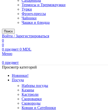
Сахарницы
Термосы и Трермокружки
Турки
Фрэнч-прессы
Чайники
Чашки и блюдца
Поиск
Войти / Зарегистрироваться
0
0
0
предмет
0
MDL
Меню
0
предмет
Просмотр категорий
Новинки!
Посуда
Наборы посуды
Казаны
Кастрюли
Скороварки
Сковороды
Ковши и Сатейники