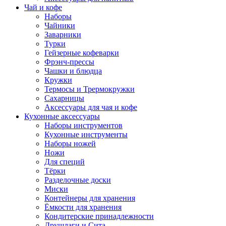
Чай и кофе
Наборы
Чайники
Заварники
Турки
Гейзерные кофеварки
Фрэнч-прессы
Чашки и блюдца
Кружки
Термосы и Трермокружки
Сахарницы
Аксессуары для чая и кофе
Кухонные аксессуары
Наборы инструментов
Кухонные инструменты
Наборы ножей
Ножи
Для специй
Тёрки
Разделочные доски
Миски
Контейнеры для хранения
Ёмкости для хранения
Кондитерские принадлежности
Друшлаги и Сита