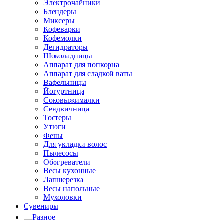
Электрочайники
Блендеры
Миксеры
Кофеварки
Кофемолки
Дегидраторы
Шоколадницы
Аппарат для попкорна
Аппарат для сладкой ваты
Вафельницы
Йогуртница
Соковыжималки
Сендвичница
Тостеры
Утюги
Фены
Для укладки волос
Пылесосы
Обогреватели
Весы кухонные
Лапшерезка
Весы напольные
Мухоловки
Сувениры
Разное