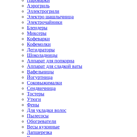
Пароварки
Аэрогриль
Эллектрогрили
Электро шашлычница
Электрочайники
Блендеры
Миксеры
Кофеварки
Кофемолки
Дегидраторы
Шоколадницы
Аппарат для попкорна
Аппарат для сладкой ваты
Вафельницы
Йогуртница
Соковыжималки
Сендвичница
Тостеры
Утюги
Фены
Для укладки волос
Пылесосы
Обогреватели
Весы кухонные
Лапшерезка