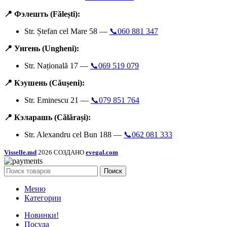
📍 Фэлешть (Fălești):
Str. Ștefan cel Mare 58 —
📞060 881 347
📍 Унгень (Ungheni):
Str. Națională 17 —
📞069 519 079
📍 Кэушень (Căușeni):
Str. Eminescu 21 —
📞079 851 764
📍 Кэларашь (Călărași):
Str. Alexandru cel Bun 188 —
📞062 081 333
Visselle.md
2026 СОЗДАНО
evegal.com
Поиск
Меню
Категории
Новинки!
Посуда