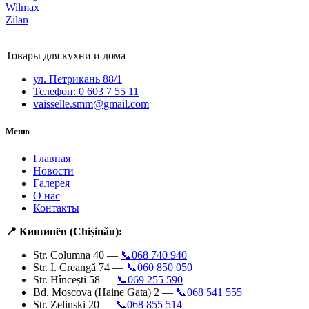
Wilmax
Zilan
Товары для кухни и дома
ул. Петрикань 88/1
Телефон: 0 603 7 55 11
vaisselle.smm@gmail.com
Меню
Главная
Новости
Галерея
О нас
Контакты
📍 Кишинёв (Chișinău):
Str. Columna 40 —
📞068 740 940
Str. I. Creangă 74 —
📞060 850 050
Str. Hîncești 58 —
📞069 255 590
Bd. Moscova (Haine Gata) 2 —
📞068 541 555
Str. Zelinski 20 —
📞068 855 514