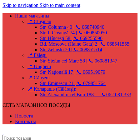
Skip to navigation
Skip to main content
Наши магазины
📍 Chișinău
Str. Columna 40 | 📞 068740940
Str. I. Creangă 74 | 📞 060850050
Str. Hîncești 58 | 📞 069255590
Bd. Moscova (Haine Gata) 2 | 📞 068541555
Str. Zelinski 20 | 📞 068855514
📍 Fălești
Str. Ștefan cel Mare 58 | 📞 060881347
📍 Ungheni
Str. Națională 17 | 📞 069519079
📍 Căușeni
Str. Eminescu 21 | 📞 079851764
📍 Кэларашь (Călărași):
Str. Alexandru cel Bun 188 — 📞062 081 333
СЕТЬ МАГАЗИНОВ ПОСУДЫ
Новости
Контакты