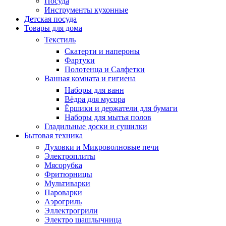
Посуда
Инструменты кухонные
Детская посуда
Товары для дома
Текстиль
Скатерти и напероны
Фартуки
Полотенца и Салфетки
Ванная комната и гигиена
Наборы для ванн
Вёдра для мусора
Ёршики и держатели для бумаги
Наборы для мытья полов
Гладильные доски и сушилки
Бытовая техника
Духовки и Микроволновые печи
Электроплиты
Мясорубка
Фритюрницы
Мультиварки
Пароварки
Аэрогриль
Эллектрогрили
Электро шашлычница