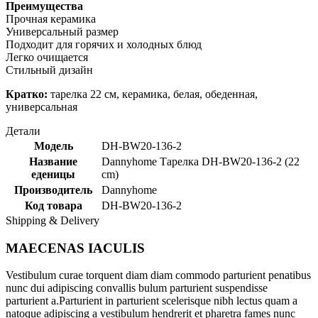
Преимущества
Прочная керамика
Универсальный размер
Подходит для горячих и холодных блюд
Легко очищается
Стильный дизайн
Кратко:
тарелка 22 см, керамика, белая, обеденная,
универсальная
Детали
Модель
DH-BW20-136-2
Название
Dannyhome Тарелка DH-BW20-136-2 (22
еденицы
cm)
Производитель
Dannyhome
Код товара
DH-BW20-136-2
Shipping & Delivery
MAECENAS IACULIS
Vestibulum curae torquent diam diam commodo parturient penatibus
nunc dui adipiscing convallis bulum parturient suspendisse
parturient a.Parturient in parturient scelerisque nibh lectus quam a
natoque adipiscing a vestibulum hendrerit et pharetra fames nunc