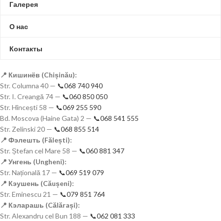
Галерея
О нас
Контакты
📍 Кишинёв (Chișinău):
Str. Columna 40 —
📞068 740 940
Str. I. Creangă 74 —
📞060 850 050
Str. Hîncești 58 —
📞069 255 590
Bd. Moscova (Haine Gata) 2 —
📞068 541 555
Str. Zelinski 20 —
📞068 855 514
📍 Фэлешть (Fălești):
Str. Ștefan cel Mare 58 —
📞060 881 347
📍 Унгень (Ungheni):
Str. Națională 17 —
📞069 519 079
📍 Кэушень (Căușeni):
Str. Eminescu 21 —
📞079 851 764
📍 Кэларашь (Călărași):
Str. Alexandru cel Bun 188 —
📞062 081 333