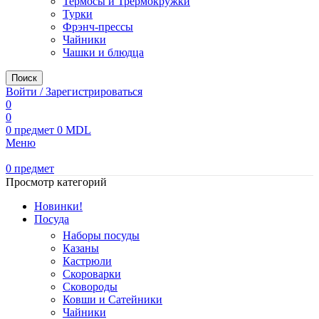
Термосы и Трермокружки
Турки
Фрэнч-прессы
Чайники
Чашки и блюдца
Поиск
Войти / Зарегистрироваться
0
0
0
предмет
0
MDL
Меню
0
предмет
Просмотр категорий
Новинки!
Посуда
Наборы посуды
Казаны
Кастрюли
Скороварки
Сковороды
Ковши и Сатейники
Чайники