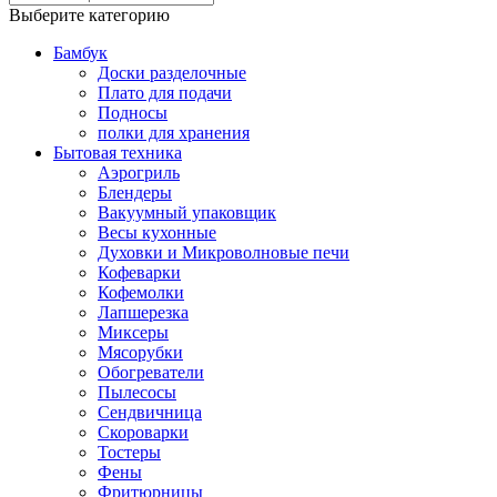
Выберите категорию
Бамбук
Доски разделочные
Плато для подачи
Подносы
полки для хранения
Бытовая техника
Аэрогриль
Блендеры
Вакуумный упаковщик
Весы кухонные
Духовки и Микроволновые печи
Кофеварки
Кофемолки
Лапшерезка
Миксеры
Мясорубки
Обогреватели
Пылесосы
Сендвичница
Скороварки
Тостеры
Фены
Фритюрницы