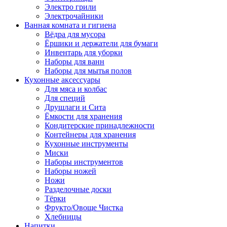
Электро грили
Электрочайники
Ванная комната и гигиена
Вёдра для мусора
Ёршики и держатели для бумаги
Инвентарь для уборки
Наборы для ванн
Наборы для мытья полов
Кухонные аксессуары
Для мяса и колбас
Для специй
Друшлаги и Сита
Ёмкости для хранения
Кондитерские принадлежности
Контейнеры для хранения
Кухонные инструменты
Миски
Наборы инструментов
Наборы ножей
Ножи
Разделочные доски
Тёрки
Фрукто/Овоще Чистка
Хлебницы
Напитки