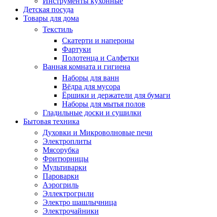
Инструменты кухонные
Детская посуда
Товары для дома
Текстиль
Скатерти и напероны
Фартуки
Полотенца и Салфетки
Ванная комната и гигиена
Наборы для ванн
Вёдра для мусора
Ёршики и держатели для бумаги
Наборы для мытья полов
Гладильные доски и сушилки
Бытовая техника
Духовки и Микроволновые печи
Электроплиты
Мясорубка
Фритюрницы
Мультиварки
Пароварки
Аэрогриль
Эллектрогрили
Электро шашлычница
Электрочайники