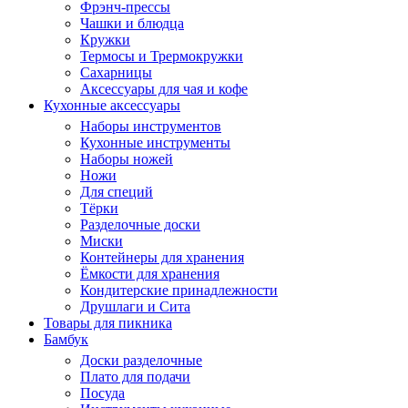
Фрэнч-прессы
Чашки и блюдца
Кружки
Термосы и Трермокружки
Сахарницы
Аксессуары для чая и кофе
Кухонные аксессуары
Наборы инструментов
Кухонные инструменты
Наборы ножей
Ножи
Для специй
Тёрки
Разделочные доски
Миски
Контейнеры для хранения
Ёмкости для хранения
Кондитерские принадлежности
Друшлаги и Сита
Товары для пикника
Бамбук
Доски разделочные
Плато для подачи
Посуда