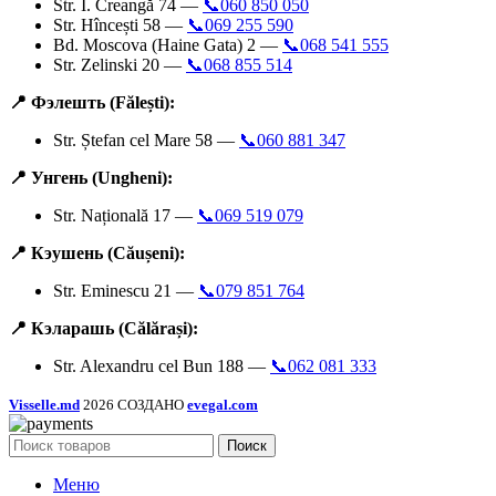
Str. I. Creangă 74 —
📞060 850 050
Str. Hîncești 58 —
📞069 255 590
Bd. Moscova (Haine Gata) 2 —
📞068 541 555
Str. Zelinski 20 —
📞068 855 514
📍 Фэлешть (Fălești):
Str. Ștefan cel Mare 58 —
📞060 881 347
📍 Унгень (Ungheni):
Str. Națională 17 —
📞069 519 079
📍 Кэушень (Căușeni):
Str. Eminescu 21 —
📞079 851 764
📍 Кэларашь (Călărași):
Str. Alexandru cel Bun 188 —
📞062 081 333
Visselle.md
2026 СОЗДАНО
evegal.com
Поиск
Меню