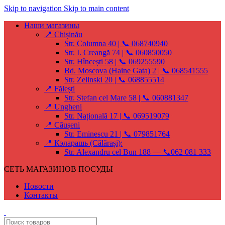
Skip to navigation
Skip to main content
Наши магазины
📍 Chișinău
Str. Columna 40 | 📞 068740940
Str. I. Creangă 74 | 📞 060850050
Str. Hîncești 58 | 📞 069255590
Bd. Moscova (Haine Gata) 2 | 📞 068541555
Str. Zelinski 20 | 📞 068855514
📍 Fălești
Str. Ștefan cel Mare 58 | 📞 060881347
📍 Ungheni
Str. Națională 17 | 📞 069519079
📍 Căușeni
Str. Eminescu 21 | 📞 079851764
📍 Кэларашь (Călărași):
Str. Alexandru cel Bun 188 — 📞062 081 333
СЕТЬ МАГАЗИНОВ ПОСУДЫ
Новости
Контакты