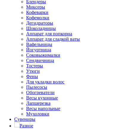
Блендеры
Миксеры
Кофеварки
Кофемолки
Дегидраторы
Шоколадницы
Аппарат для попкорна
Аппарат для сладкой ваты
Вафельницы
Йогуртница
Соковыжималки
Сендвичница
Тостеры
Утюги
Фены
Для укладки волос
Пылесосы
Обогреватели
Весы кухонные
Лапшерезка
Весы напольные
Мухоловки
Сувениры
Разное