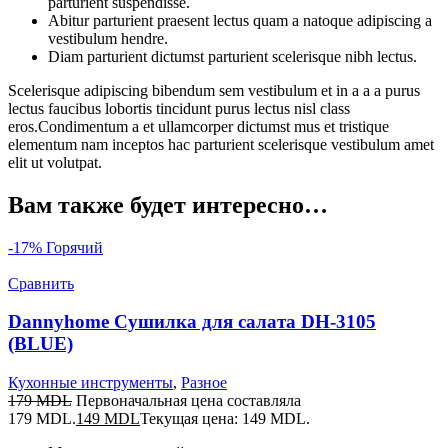
parturient suspendisse.
Abitur parturient praesent lectus quam a natoque adipiscing a
vestibulum hendre.
Diam parturient dictumst parturient scelerisque nibh lectus.
Scelerisque adipiscing bibendum sem vestibulum et in a a a purus
lectus faucibus lobortis tincidunt purus lectus nisl class
eros.Condimentum a et ullamcorper dictumst mus et tristique
elementum nam inceptos hac parturient scelerisque vestibulum amet
elit ut volutpat.
Вам также будет интересно…
-17%
Горячий
Сравнить
Dannyhome Сушилка для салата DH-3105
(BLUE)
Кухонные инструменты
,
Разное
179
MDL
Первоначальная цена составляла
179 MDL.
149
MDL
Текущая цена: 149 MDL.