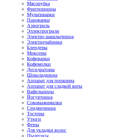
Мясорубка
Фритюрницы
Мультиварки
Пароварки
Аэрогриль
Эллектрогрили
Электро шашлычница
Электрочайники
Блендеры
Миксеры
Кофеварки
Кофемолки
Дегидраторы
Шоколадницы
Аппарат для попкорна
Аппарат для сладкой ваты
Вафельницы
Йогуртница
Соковыжималки
Сендвичница
Тостеры
Утюги
Фены
Для укладки волос
Пылесосы