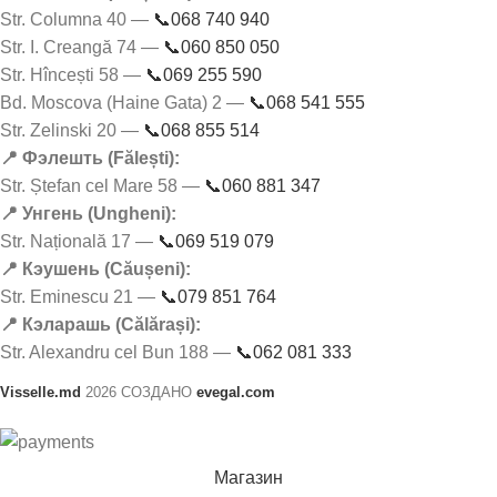
Str. Columna 40 —
📞068 740 940
Str. I. Creangă 74 —
📞060 850 050
Str. Hîncești 58 —
📞069 255 590
Bd. Moscova (Haine Gata) 2 —
📞068 541 555
Str. Zelinski 20 —
📞068 855 514
📍 Фэлешть (Fălești):
Str. Ștefan cel Mare 58 —
📞060 881 347
📍 Унгень (Ungheni):
Str. Națională 17 —
📞069 519 079
📍 Кэушень (Căușeni):
Str. Eminescu 21 —
📞079 851 764
📍 Кэларашь (Călărași):
Str. Alexandru cel Bun 188 —
📞062 081 333
Visselle.md
2026 СОЗДАНО
evegal.com
Магазин