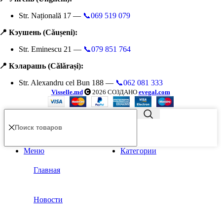
Str. Națională 17 —
📞069 519 079
📍 Кэушень (Căușeni):
Str. Eminescu 21 —
📞079 851 764
📍 Кэларашь (Călărași):
Str. Alexandru cel Bun 188 —
📞062 081 333
Visselle.md
2026 СОЗДАНО
evegal.com
Меню
Категории
Главная
Новости