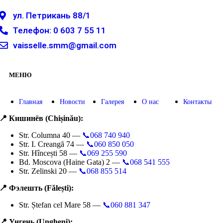
ул. Петрикань 88/1
Телефон: 0 603 7 55 11
vaisselle.smm@gmail.com
МЕНЮ
Главная
Новости
Галерея
О нас
Контакты
📍 Кишинёв (Chișinău):
Str. Columna 40 —
📞068 740 940
Str. I. Creangă 74 —
📞060 850 050
Str. Hîncești 58 —
📞069 255 590
Bd. Moscova (Haine Gata) 2 —
📞068 541 555
Str. Zelinski 20 —
📞068 855 514
📍 Фэлешть (Fălești):
Str. Ștefan cel Mare 58 —
📞060 881 347
📍 Унгень (Ungheni):