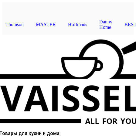
TWAY
Casasunco
Homezaza
Redmond
ViaPot
Товары для кухни и дома