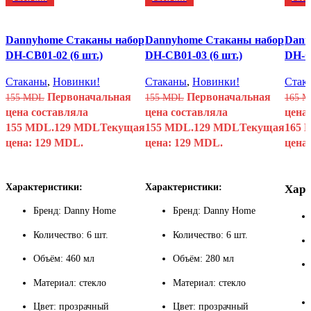
Dannyhome Стаканы набор
Dannyhome Стаканы набор
Dann
DH-CB01-02 (6 шт.)
DH-CB01-03 (6 шт.)
DH-C
Стаканы
,
Новинки!
Стаканы
,
Новинки!
Стак
Первоначальная
Первоначальная
155
MDL
155
MDL
165
M
цена составляла
цена составляла
цена
155 MDL.
129
MDL
Текущая
155 MDL.
129
MDL
Текущая
165 
цена: 129 MDL.
цена: 129 MDL.
цена
Характеристики:
Характеристики:
Хара
Бренд: Danny Home
Бренд: Danny Home
Количество: 6 шт.
Количество: 6 шт.
Объём: 460 мл
Объём: 280 мл
Материал: стекло
Материал: стекло
Цвет: прозрачный
Цвет: прозрачный