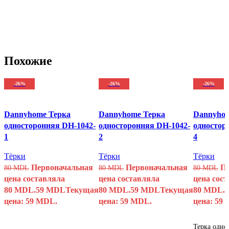
Похожие
-26%
-26%
-26%
Dannyhome Терка
Dannyhome Терка
Dannyhom
односторонняя DH-1042-
односторонняя DH-1042-
одностор
1
2
4
Тёрки
Тёрки
Тёрки
Первоначальная
Первоначальная
П
80
MDL
80
MDL
80
MDL
цена составляла
цена составляла
цена сос
80 MDL.
59
MDL
Текущая
80 MDL.
59
MDL
Текущая
80 MDL.
цена: 59 MDL.
цена: 59 MDL.
цена: 59
Терка одно