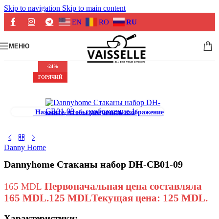
Skip to navigation
Skip to main content
EN
RO
RU
МЕНЮ
-24%
ГОРЯЧИЙ
Нажмите, чтобы увеличить изображение
Danny Home
Dannyhome Стаканы набор DH-CB01-09
Первоначальная цена составляла
165
MDL
165 MDL.
125
MDL
Текущая цена: 125 MDL.
Характеристики: