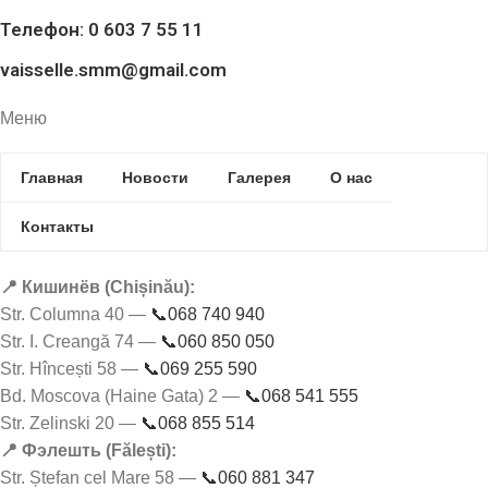
Телефон: 0 603 7 55 11
vaisselle.smm@gmail.com
Меню
Главная
Новости
Галерея
О нас
Контакты
📍 Кишинёв (Chișinău):
Str. Columna 40 —
📞068 740 940
Str. I. Creangă 74 —
📞060 850 050
Str. Hîncești 58 —
📞069 255 590
Bd. Moscova (Haine Gata) 2 —
📞068 541 555
Str. Zelinski 20 —
📞068 855 514
📍 Фэлешть (Fălești):
Str. Ștefan cel Mare 58 —
📞060 881 347