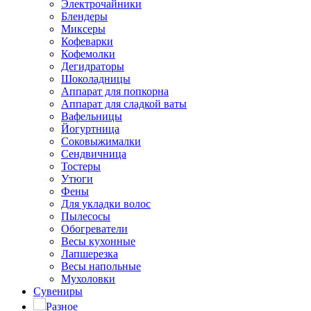
Электрочайники
Блендеры
Миксеры
Кофеварки
Кофемолки
Дегидраторы
Шоколадницы
Аппарат для попкорна
Аппарат для сладкой ваты
Вафельницы
Йогуртница
Соковыжималки
Сендвичница
Тостеры
Утюги
Фены
Для укладки волос
Пылесосы
Обогреватели
Весы кухонные
Лапшерезка
Весы напольные
Мухоловки
Сувениры
Разное