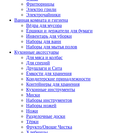
Фритюрницы
Электро грили
Электрочайники
Ванная комната и гигиена
Вёдра для мусора
Ёршики и держатели для бумаги
Инвентарь для уборки
Наборы для ванн
Наборы для мытья полов
Кухонные аксессуары
Для мяса и колбас
Для специй
Друшлаги и Сита
Ёмкости для хранения
Кондитерские принадлежности
Контейнеры для хранения
Кухонные инструменты
Миски
Наборы инструментов
Наборы ножей
Ножи
Разделочные доски
Тёрки
Фрукто/Овоще Чистка
Хлебницы