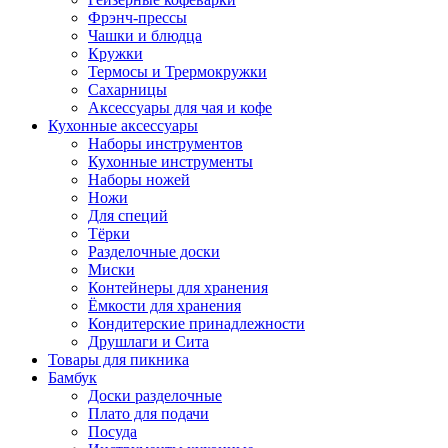
Фрэнч-прессы
Чашки и блюдца
Кружки
Термосы и Трермокружки
Сахарницы
Аксессуары для чая и кофе
Кухонные аксессуары
Наборы инструментов
Кухонные инструменты
Наборы ножей
Ножи
Для специй
Тёрки
Разделочные доски
Миски
Контейнеры для хранения
Ёмкости для хранения
Кондитерские принадлежности
Друшлаги и Сита
Товары для пикника
Бамбук
Доски разделочные
Плато для подачи
Посуда