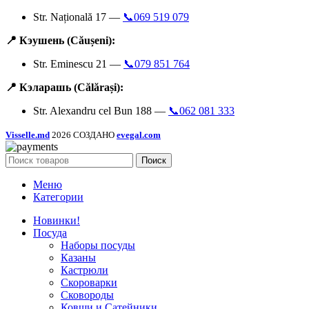
Str. Națională 17 —
📞069 519 079
📍 Кэушень (Căușeni):
Str. Eminescu 21 —
📞079 851 764
📍 Кэларашь (Călărași):
Str. Alexandru cel Bun 188 —
📞062 081 333
Visselle.md
2026 СОЗДАНО
evegal.com
Поиск
Меню
Категории
Новинки!
Посуда
Наборы посуды
Казаны
Кастрюли
Скороварки
Сковороды
Ковши и Сатейники