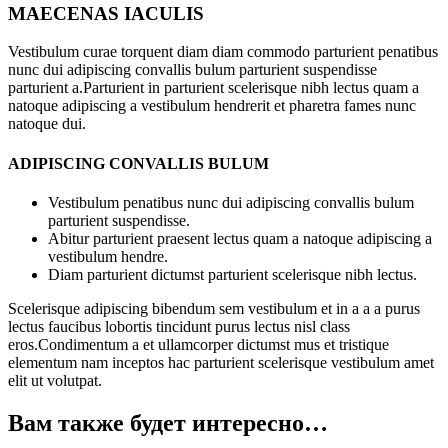
MAECENAS IACULIS
Vestibulum curae torquent diam diam commodo parturient penatibus
nunc dui adipiscing convallis bulum parturient suspendisse
parturient a.Parturient in parturient scelerisque nibh lectus quam a
natoque adipiscing a vestibulum hendrerit et pharetra fames nunc
natoque dui.
ADIPISCING CONVALLIS BULUM
Vestibulum penatibus nunc dui adipiscing convallis bulum
parturient suspendisse.
Abitur parturient praesent lectus quam a natoque adipiscing a
vestibulum hendre.
Diam parturient dictumst parturient scelerisque nibh lectus.
Scelerisque adipiscing bibendum sem vestibulum et in a a a purus
lectus faucibus lobortis tincidunt purus lectus nisl class
eros.Condimentum a et ullamcorper dictumst mus et tristique
elementum nam inceptos hac parturient scelerisque vestibulum amet
elit ut volutpat.
Вам также будет интересно…