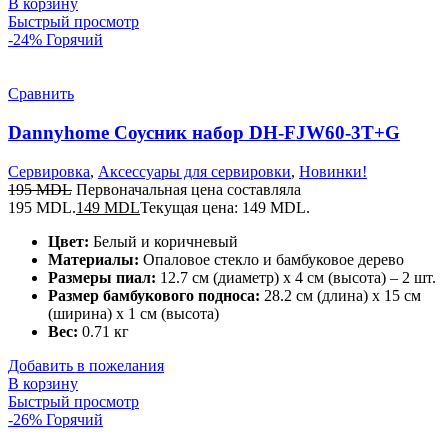
В корзину
Быстрый просмотр
-24%
Горячий
Сравнить
Dannyhome Соусник набор DH-FJW60-3T+G
Сервировка
,
Аксессуары для сервировки
,
Новинки!
195
MDL
Первоначальная цена составляла
195 MDL.
149
MDL
Текущая цена: 149 MDL.
Цвет:
Белый и коричневый
Материалы:
Опаловое стекло и бамбуковое дерево
Размеры пиал:
12.7 см (диаметр) x 4 см (высота) – 2 шт.
Размер бамбукового подноса:
28.2 см (длина) x 15 см
(ширина) x 1 см (высота)
Вес:
0.71 кг
Добавить в пожелания
В корзину
Быстрый просмотр
-26%
Горячий