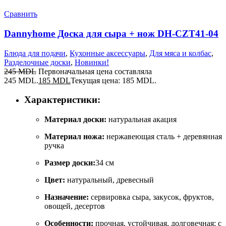
Сравнить
Dannyhome Доска для сыра + нож DH-CZT41-04
Блюда для подачи
,
Кухонные аксессуары
,
Для мяса и колбас
,
Разделочные доски
,
Новинки!
245
MDL
Первоначальная цена составляла
245 MDL.
185
MDL
Текущая цена: 185 MDL.
Характеристики:
Материал доски:
натуральная акация
Материал ножа:
нержавеющая сталь + деревянная
ручка
Размер доски:
34 см
Цвет:
натуральный, древесный
Назначение:
сервировка сыра, закусок, фруктов,
овощей, десертов
Особенности:
прочная, устойчивая, долговечная; с