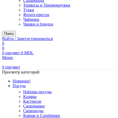
Сахарницы
Термосы и Трермокружки
Турки
Фрэнч-прессы
Чайники
Чашки и блюдца
Поиск
Войти / Зарегистрироваться
0
0
0
предмет
0
MDL
Меню
0
предмет
Просмотр категорий
Новинки!
Посуда
Наборы посуды
Казаны
Кастрюли
Скороварки
Сковороды
Ковши и Сатейники