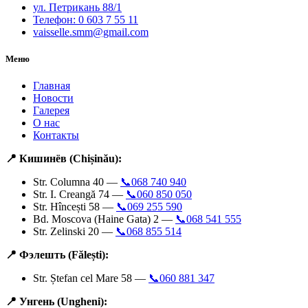
ул. Петрикань 88/1
Телефон: 0 603 7 55 11
vaisselle.smm@gmail.com
Меню
Главная
Новости
Галерея
О нас
Контакты
📍 Кишинёв (Chișinău):
Str. Columna 40 —
📞068 740 940
Str. I. Creangă 74 —
📞060 850 050
Str. Hîncești 58 —
📞069 255 590
Bd. Moscova (Haine Gata) 2 —
📞068 541 555
Str. Zelinski 20 —
📞068 855 514
📍 Фэлешть (Fălești):
Str. Ștefan cel Mare 58 —
📞060 881 347
📍 Унгень (Ungheni):