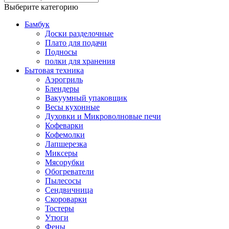
Выберите категорию
Бамбук
Доски разделочные
Плато для подачи
Подносы
полки для хранения
Бытовая техника
Аэрогриль
Блендеры
Вакуумный упаковщик
Весы кухонные
Духовки и Микроволновые печи
Кофеварки
Кофемолки
Лапшерезка
Миксеры
Мясорубки
Обогреватели
Пылесосы
Сендвичница
Скороварки
Тостеры
Утюги
Фены