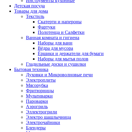
Инструменты кухонные
Детская посуда
Товары для дома
Текстиль
Скатерти и напероны
Фартуки
Полотенца и Салфетки
Ванная комната и гигиена
Наборы для ванн
Вёдра для мусора
Ёршики и держатели для бумаги
Наборы для мытья полов
Гладильные доски и сушилки
Бытовая техника
Духовки и Микроволновые печи
Электроплиты
Мясорубка
Фритюрницы
Мультиварки
Пароварки
Аэрогриль
Эллектрогрили
Электро шашлычница
Электрочайники
Блендеры