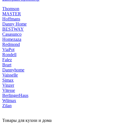
Thomson
MASTER
Hoffmans
Danny Home
BESTWAY
Casasunco
Homezaza
Redmond
ViaPot
Rondell
Falez
Brart
Dannyhome
Vaisselle
Simax
Vinzer
Vitesse
BerlingerHaus
Wilmax
Zilan
Товары для кухни и дома