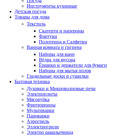
Посуда
Инструменты кухонные
Детская посуда
Товары для дома
Текстиль
Скатерти и напероны
Фартуки
Полотенца и Салфетки
Ванная комната и гигиена
Наборы для ванн
Вёдра для мусора
Ёршики и держатели для бумаги
Наборы для мытья полов
Гладильные доски и сушилки
Бытовая техника
Духовки и Микроволновые печи
Электроплиты
Мясорубка
Фритюрницы
Мультиварки
Пароварки
Аэрогриль
Эллектрогрили
Электро шашлычница