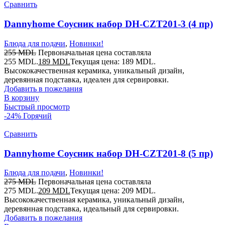
Сравнить
Dannyhome Соусник набор DH-CZT201-3 (4 пр)
Блюда для подачи
,
Новинки!
255
MDL
Первоначальная цена составляла
255 MDL.
189
MDL
Текущая цена: 189 MDL.
Высококачественная керамика, уникальный дизайн,
деревянная подставка, идеален для сервировки.
Добавить в пожелания
В корзину
Быстрый просмотр
-24%
Горячий
Сравнить
Dannyhome Соусник набор DH-CZT201-8 (5 пр)
Блюда для подачи
,
Новинки!
275
MDL
Первоначальная цена составляла
275 MDL.
209
MDL
Текущая цена: 209 MDL.
Высококачественная керамика, уникальный дизайн,
деревянная подставка, идеальный для сервировки.
Добавить в пожелания