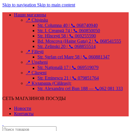
Skip to navigation
Skip to main content
Наши магазины
📍 Chișinău
Str. Columna 40 | 📞 068740940
Str. I. Creangă 74 | 📞 060850050
Str. Hîncești 58 | 📞 069255590
Bd. Moscova (Haine Gata) 2 | 📞 068541555
Str. Zelinski 20 | 📞 068855514
📍 Fălești
Str. Ștefan cel Mare 58 | 📞 060881347
📍 Ungheni
Str. Națională 17 | 📞 069519079
📍 Căușeni
Str. Eminescu 21 | 📞 079851764
📍 Кэларашь (Călărași):
Str. Alexandru cel Bun 188 — 📞062 081 333
СЕТЬ МАГАЗИНОВ ПОСУДЫ
Новости
Контакты