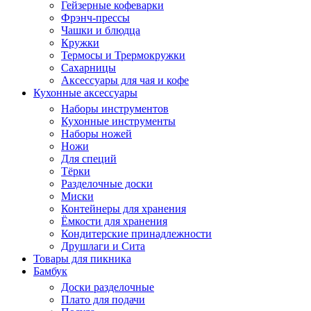
Гейзерные кофеварки
Фрэнч-прессы
Чашки и блюдца
Кружки
Термосы и Трермокружки
Сахарницы
Аксессуары для чая и кофе
Кухонные аксессуары
Наборы инструментов
Кухонные инструменты
Наборы ножей
Ножи
Для специй
Тёрки
Разделочные доски
Миски
Контейнеры для хранения
Ёмкости для хранения
Кондитерские принадлежности
Друшлаги и Сита
Товары для пикника
Бамбук
Доски разделочные
Плато для подачи