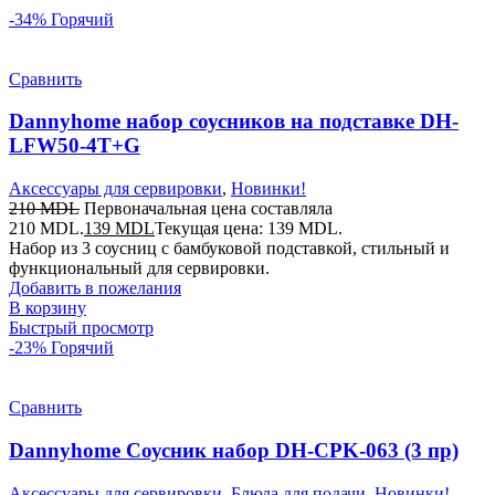
-34%
Горячий
Сравнить
Dannyhome набор соусников на подставке DH-
LFW50-4T+G
Аксессуары для сервировки
,
Новинки!
210
MDL
Первоначальная цена составляла
210 MDL.
139
MDL
Текущая цена: 139 MDL.
Набор из 3 соусниц с бамбуковой подставкой, стильный и
функциональный для сервировки.
Добавить в пожелания
В корзину
Быстрый просмотр
-23%
Горячий
Сравнить
Dannyhome Соусник набор DH-CPK-063 (3 пр)
Аксессуары для сервировки
,
Блюда для подачи
,
Новинки!