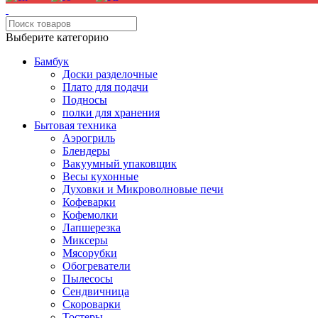
Выберите категорию
Бамбук
Доски разделочные
Плато для подачи
Подносы
полки для хранения
Бытовая техника
Аэрогриль
Блендеры
Вакуумный упаковщик
Весы кухонные
Духовки и Микроволновые печи
Кофеварки
Кофемолки
Лапшерезка
Миксеры
Мясорубки
Обогреватели
Пылесосы
Сендвичница
Скороварки
Тостеры