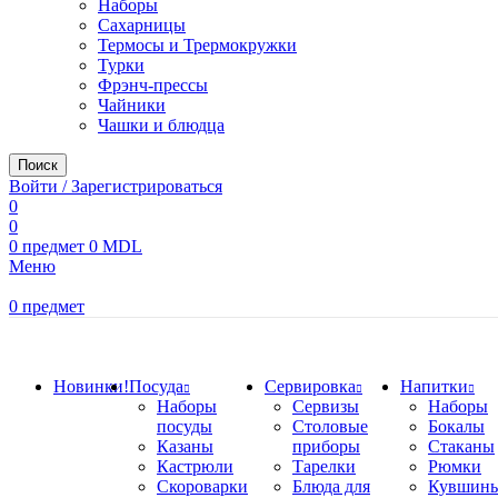
Наборы
Сахарницы
Термосы и Трермокружки
Турки
Фрэнч-прессы
Чайники
Чашки и блюдца
Поиск
Войти / Зарегистрироваться
0
0
0
предмет
0
MDL
Меню
0
предмет
Просмотр категорий
Новинки!
Посуда
Сервировка
Напитки
Наборы
Сервизы
Наборы
посуды
Столовые
Бокалы
Казаны
приборы
Стаканы
Кастрюли
Тарелки
Рюмки
Скороварки
Блюда для
Кувшины