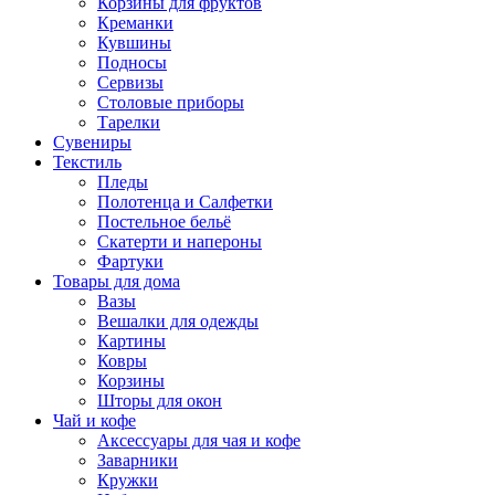
Корзины для фруктов
Креманки
Кувшины
Подносы
Сервизы
Столовые приборы
Тарелки
Сувениры
Текстиль
Пледы
Полотенца и Салфетки
Постельное бельё
Скатерти и напероны
Фартуки
Товары для дома
Вазы
Вешалки для одежды
Картины
Ковры
Корзины
Шторы для окон
Чай и кофе
Аксессуары для чая и кофе
Заварники
Кружки