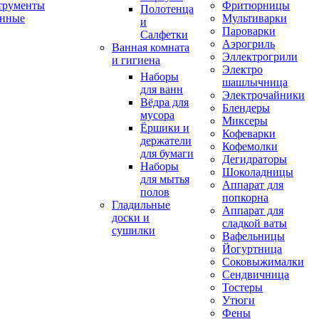
трументы
Фритюрницы
Полотенца
онные
Мультиварки
и
Пароварки
Салфетки
Аэрогриль
Ванная комната
Эллектрогрили
и гигиена
Электро
Наборы
шашлычница
для ванн
Электрочайники
Вёдра для
Блендеры
мусора
Миксеры
Ёршики и
Кофеварки
держатели
Кофемолки
для бумаги
Дегидраторы
Наборы
Шоколадницы
для мытья
Аппарат для
полов
попкорна
Гладильные
Аппарат для
доски и
сладкой ваты
сушилки
Вафельницы
Йогуртница
Соковыжималки
Сендвичница
Тостеры
Утюги
Фены