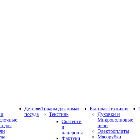
Детская
Товары для дома
Бытовая техника
ки
посуда
Текстиль
Духовки и
елочные
Микроволновые
Скатерти
о для
печи
и
чи
Электроплиты
напероны
уда
Мясорубка
Фартуки