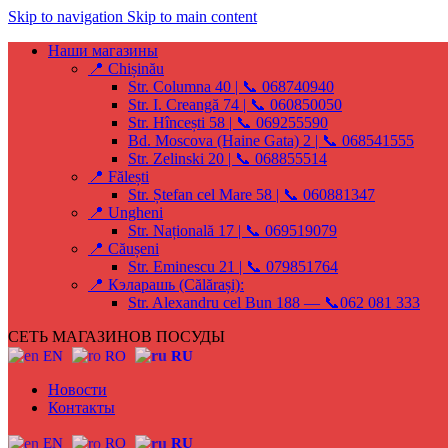
Skip to navigation
Skip to main content
Наши магазины
📍 Chișinău
Str. Columna 40 | 📞 068740940
Str. I. Creangă 74 | 📞 060850050
Str. Hîncești 58 | 📞 069255590
Bd. Moscova (Haine Gata) 2 | 📞 068541555
Str. Zelinski 20 | 📞 068855514
📍 Fălești
Str. Ștefan cel Mare 58 | 📞 060881347
📍 Ungheni
Str. Națională 17 | 📞 069519079
📍 Căușeni
Str. Eminescu 21 | 📞 079851764
📍 Кэларашь (Călărași):
Str. Alexandru cel Bun 188 — 📞062 081 333
СЕТЬ МАГАЗИНОВ ПОСУДЫ
EN
RO
RU
Новости
Контакты
EN
RO
RU