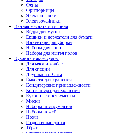
Фены
Фритюрницы
Электро грили
Электрочайники
Ванная комната и гигиена
Вёдра для мусора
Ёршики и держатели для бумаги
Инвентарь для уборки
Наборы для ванн
Наборы для мытья полов
Кухонные аксессуары
Для мяса и колбас
Для специй
Друшлаги и Сита
Ёмкости для хранения
Кондитерские принадлежности
Контейнеры для хранения
Кухонные инструменты
Миски
Наборы инструментов
Наборы ножей
Ножи
Разделочные доски
Тёрки