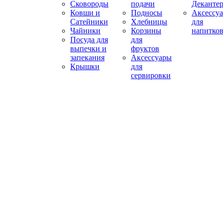
Сковороды
подачи
Деканте
Ковши и
Подносы
Аксессу
Сатейники
Хлебницы
для
Чайники
Корзины
напитко
Посуда для
для
выпечки и
фруктов
запекания
Аксессуары
Крышки
для
сервировки