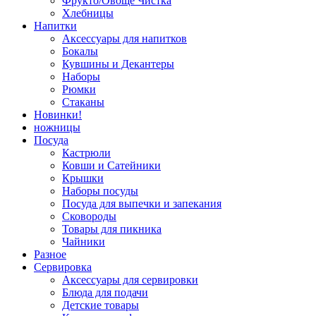
Фрукто/Овоще Чистка
Хлебницы
Напитки
Аксессуары для напитков
Бокалы
Кувшины и Декантеры
Наборы
Рюмки
Стаканы
Новинки!
ножницы
Посуда
Кастрюли
Ковши и Сатейники
Крышки
Наборы посуды
Посуда для выпечки и запекания
Сковороды
Товары для пикника
Чайники
Разное
Сервировка
Аксессуары для сервировки
Блюда для подачи
Детские товары