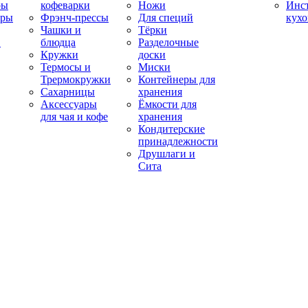
ры
кофеварки
Ножи
Инс
ары
Фрэнч-прессы
Для специй
кух
Чашки и
Тёрки
в
блюдца
Разделочные
Кружки
доски
Термосы и
Миски
Трермокружки
Контейнеры для
Сахарницы
хранения
Аксессуары
Ёмкости для
для чая и кофе
хранения
Кондитерские
принадлежности
Друшлаги и
Сита