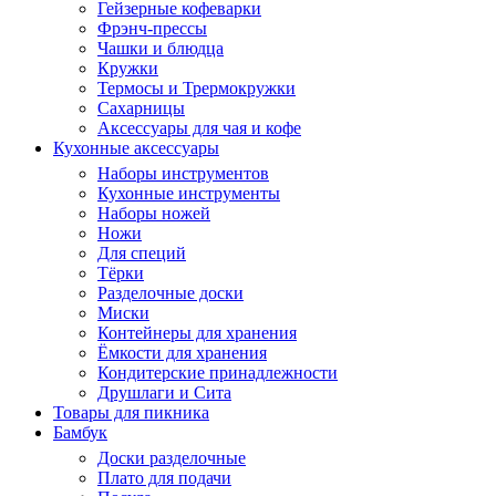
Гейзерные кофеварки
Фрэнч-прессы
Чашки и блюдца
Кружки
Термосы и Трермокружки
Сахарницы
Аксессуары для чая и кофе
Кухонные аксессуары
Наборы инструментов
Кухонные инструменты
Наборы ножей
Ножи
Для специй
Тёрки
Разделочные доски
Миски
Контейнеры для хранения
Ёмкости для хранения
Кондитерские принадлежности
Друшлаги и Сита
Товары для пикника
Бамбук
Доски разделочные
Плато для подачи