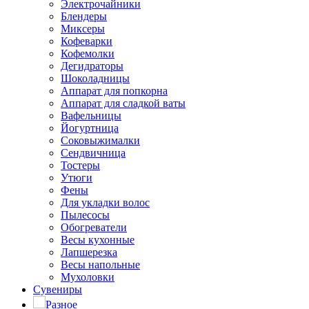
Электрочайники
Блендеры
Миксеры
Кофеварки
Кофемолки
Дегидраторы
Шоколадницы
Аппарат для попкорна
Аппарат для сладкой ваты
Вафельницы
Йогуртница
Соковыжималки
Сендвичница
Тостеры
Утюги
Фены
Для укладки волос
Пылесосы
Обогреватели
Весы кухонные
Лапшерезка
Весы напольные
Мухоловки
Сувениры
Разное