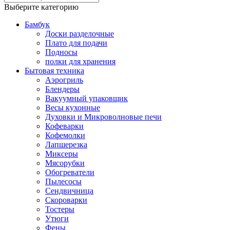
Выберите категорию
Бамбук
Доски разделочные
Плато для подачи
Подносы
полки для хранения
Бытовая техника
Аэрогриль
Блендеры
Вакуумный упаковщик
Весы кухонные
Духовки и Микроволновые печи
Кофеварки
Кофемолки
Лапшерезка
Миксеры
Мясорубки
Обогреватели
Пылесосы
Сендвичница
Скороварки
Тостеры
Утюги
Фены