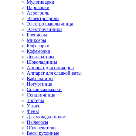
Мультиварки
Пароварки
Аэрогриль
Эллектрогрили
Электро шашлычница
Электрочайники
Блендеры
Миксеры
Кофеварки
Кофемолки
Дегидраторы
Шоколадницы
Аппарат для попкорна
Аппарат для сладкой ваты
Вафельницы
Йогуртница
Соковыжималки
Сендвичница
Тостеры
Утюги
Фены
Для укладки волос
Пылесосы
Обогреватели
Весы кухонные