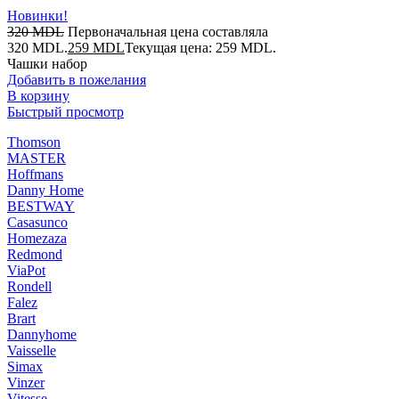
Новинки!
320
MDL
Первоначальная цена составляла
320 MDL.
259
MDL
Текущая цена: 259 MDL.
Чашки набор
Добавить в пожелания
В корзину
Быстрый просмотр
Thomson
MASTER
Hoffmans
Danny Home
BESTWAY
Casasunco
Homezaza
Redmond
ViaPot
Rondell
Falez
Brart
Dannyhome
Vaisselle
Simax
Vinzer
Vitesse