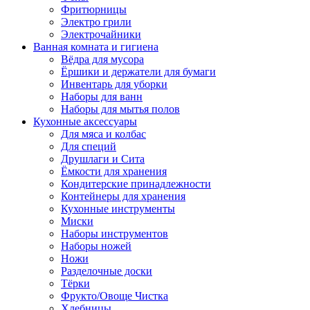
Фритюрницы
Электро грили
Электрочайники
Ванная комната и гигиена
Вёдра для мусора
Ёршики и держатели для бумаги
Инвентарь для уборки
Наборы для ванн
Наборы для мытья полов
Кухонные аксессуары
Для мяса и колбас
Для специй
Друшлаги и Сита
Ёмкости для хранения
Кондитерские принадлежности
Контейнеры для хранения
Кухонные инструменты
Миски
Наборы инструментов
Наборы ножей
Ножи
Разделочные доски
Тёрки
Фрукто/Овоще Чистка
Хлебницы