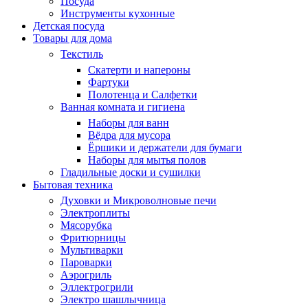
Посуда
Инструменты кухонные
Детская посуда
Товары для дома
Текстиль
Скатерти и напероны
Фартуки
Полотенца и Салфетки
Ванная комната и гигиена
Наборы для ванн
Вёдра для мусора
Ёршики и держатели для бумаги
Наборы для мытья полов
Гладильные доски и сушилки
Бытовая техника
Духовки и Микроволновые печи
Электроплиты
Мясорубка
Фритюрницы
Мультиварки
Пароварки
Аэрогриль
Эллектрогрили
Электро шашлычница