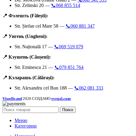
Str. Zelinski 20 —
📞068 855 514
📍 Фэлешть (Fălești):
Str. Ștefan cel Mare 58 —
📞060 881 347
📍 Унгень (Ungheni):
Str. Națională 17 —
📞069 519 079
📍 Кэушень (Căușeni):
Str. Eminescu 21 —
📞079 851 764
📍 Кэларашь (Călărași):
Str. Alexandru cel Bun 188 —
📞062 081 333
Visselle.md
2026 СОЗДАНО
evegal.com
Поиск
Меню
Категории