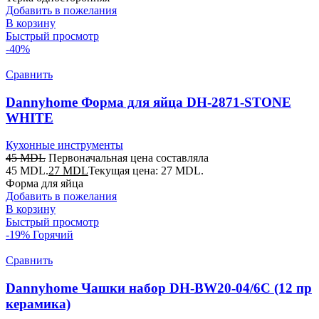
Добавить в пожелания
В корзину
Быстрый просмотр
-40%
Сравнить
Dannyhome Форма для яйца DH-2871-STONE
WHITE
Кухонные инструменты
45
MDL
Первоначальная цена составляла
45 MDL.
27
MDL
Текущая цена: 27 MDL.
Форма для яйца
Добавить в пожелания
В корзину
Быстрый просмотр
-19%
Горячий
Сравнить
Dannyhome Чашки набор DH-BW20-04/6C (12 пр
керамика)