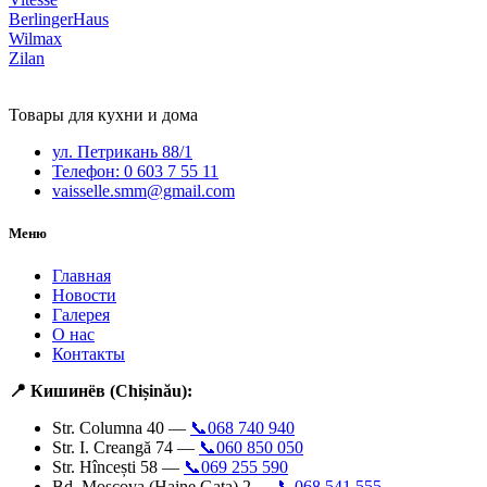
BerlingerHaus
Wilmax
Zilan
Товары для кухни и дома
ул. Петрикань 88/1
Телефон: 0 603 7 55 11
vaisselle.smm@gmail.com
Меню
Главная
Новости
Галерея
О нас
Контакты
📍 Кишинёв (Chișinău):
Str. Columna 40 —
📞068 740 940
Str. I. Creangă 74 —
📞060 850 050
Str. Hîncești 58 —
📞069 255 590
Bd. Moscova (Haine Gata) 2 —
📞068 541 555