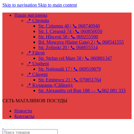
Skip to navigation
Skip to main content
Наши магазины
📍 Chișinău
Str. Columna 40 | 📞 068740940
Str. I. Creangă 74 | 📞 060850050
Str. Hîncești 58 | 📞 069255590
Bd. Moscova (Haine Gata) 2 | 📞 068541555
Str. Zelinski 20 | 📞 068855514
📍 Fălești
Str. Ștefan cel Mare 58 | 📞 060881347
📍 Ungheni
Str. Națională 17 | 📞 069519079
📍 Căușeni
Str. Eminescu 21 | 📞 079851764
📍 Кэларашь (Călărași):
Str. Alexandru cel Bun 188 — 📞062 081 333
СЕТЬ МАГАЗИНОВ ПОСУДЫ
Новости
Контакты