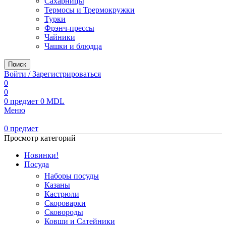
Сахарницы
Термосы и Трермокружки
Турки
Фрэнч-прессы
Чайники
Чашки и блюдца
Поиск
Войти / Зарегистрироваться
0
0
0
предмет
0
MDL
Меню
0
предмет
Просмотр категорий
Новинки!
Посуда
Наборы посуды
Казаны
Кастрюли
Скороварки
Сковороды
Ковши и Сатейники