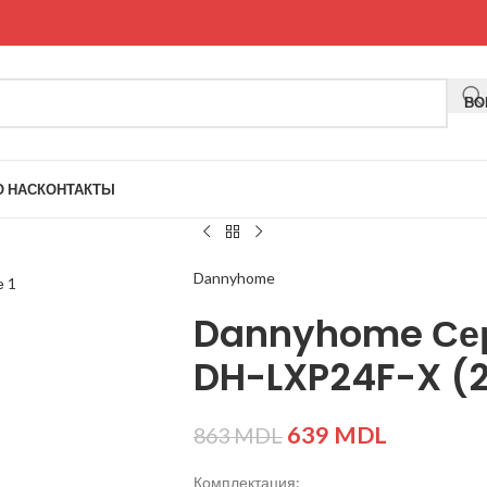
ВО
О НАС
КОНТАКТЫ
Dannyhome
Dannyhome Се
DH-LXP24F-X (2
639
MDL
863
MDL
Комплектация: