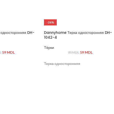
-26%
односторонняя DH-
Dannyhome Терка односторонняя DH-
1042-4
Тёрки
59
MDL
59
MDL
L
80
MDL
Терка односторонняя
щая сталь, пластик
ной