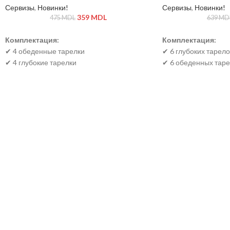
Сервизы
,
Новинки!
Сервизы
,
Новинки!
359
MDL
475
MDL
639
MD
Комплектация:
Комплектация:
✔ 4 обеденные тарелки
✔ 6 глубоких тарело
✔ 4 глубокие тарелки
✔ 6 обеденных таре
✔ 4 десертные тарелки
✔ 6 десертных таре
Преимущества:
🔹 Прочный материал, устойчивый к сколам
🔹 Легкость и удобство в использовании
🔹 Элегантный дизайн с утонченным
узором
🔹 Можно мыть в посудомоечной машине