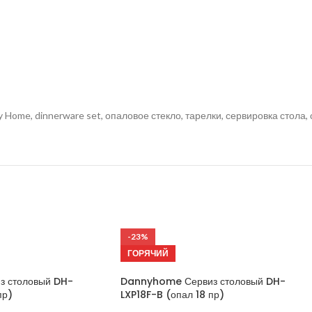
Home, dinnerware set, опаловое стекло, тарелки, сервировка стола, 
-23%
ГОРЯЧИЙ
 столовый DH-
Dannyhome Сервиз столовый DH-
пр)
LXP18F-B (опал 18 пр)