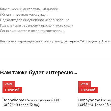
Классический декоративный дизайн
Лёгкая и прочная конструкция
Подходит для ежедневного использования
Идеален для сервировки праздничного стола
Легко очищается и не впитывает запахи
Ключевые характеристики: набор посуды, сервиз 24 предмета, Danny 
Вам также будет интересно…
-24%
-23%
ГОРЯЧИЙ
ГОРЯЧИЙ
Dannyhome Сервиз столовый DH-
Dannyhome Сервиз
LXP12F-D (опал 12 пр)
LXP18F-A (опал 18 