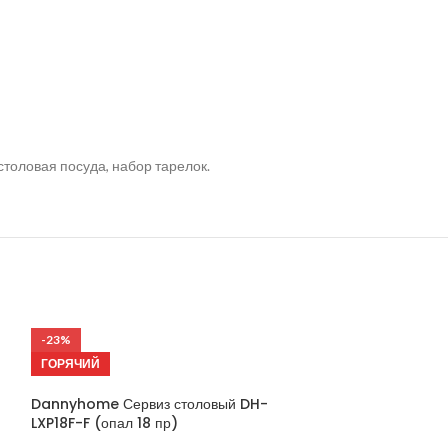
столовая посуда, набор тарелок.
-23%
-23%
ГОРЯЧИЙ
ГОРЯЧИЙ
Dannyhome Сервиз столовый DH-
LXP18F-F (опал 18 пр)