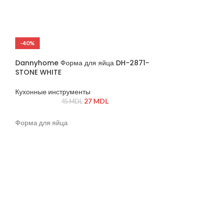
стеклокерамика 
узором Термосто
Устойчивость к т
Подходит для ми
-40%
-19%
Подходит для п
ГОРЯЧИЙ
Устойчиво к ско
Dannyhome Форма для яйца DH-2871-
Подходит для хр
STONE WHITE
Кухонные инструменты
27
MDL
45
MDL
Форма для яйца
Dannyhome Ча
04/6C (12 пр ке