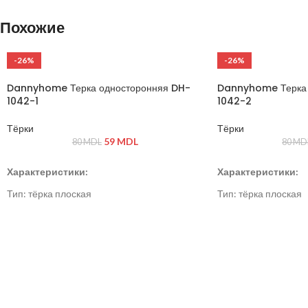
Похожие
-26%
-26%
Dannyhome Терка односторонняя DH-
Dannyhome Терка 
1042-1
1042-2
Тёрки
Тёрки
59
MDL
80
MDL
80
MD
Характеристики:
Характеристики:
Тип: тёрка плоская
Тип: тёрка плоская
Материал: нержавеющая сталь, пластик
Материал: нержавею
Цвет: серый / стальной
Цвет: серый / сталь