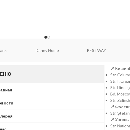
ell
Falez
Brart
📍 Кишинё
ЕНЮ
Str. Colu
Str. I. Cr
Str. Hînce
лавная
Bd. Moscov
Str. Zelins
овости
📍 Фэлешт
Str. Ștefa
алерея
📍 Унгень 
Str. Națio
 нас