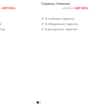
Сервизы
,
Новинки!
489
MDL
489
MDL
L
639
MDL
✔ 6 глубоких тарелок
к
✔ 6 обеденных тарелок
лок
✔ 6 десертных тарелок
лок