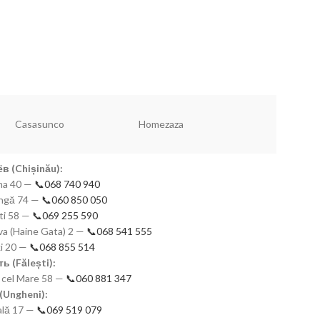
Новинки!
320
Чашки набор
Dannyhome
Vaisselle
Simax
в (Chișinău):
mna 40 —
📞068 740 940
eangă 74 —
📞060 850 050
ști 58 —
📞069 255 590
a (Haine Gata) 2 —
📞068 541 555
ki 20 —
📞068 855 514
ь (Fălești):
n cel Mare 58 —
📞060 881 347
(Ungheni):
nală 17 —
📞069 519 079