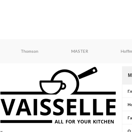
Redmond
ViaPot
Rond
М
Г
Н
Г
О