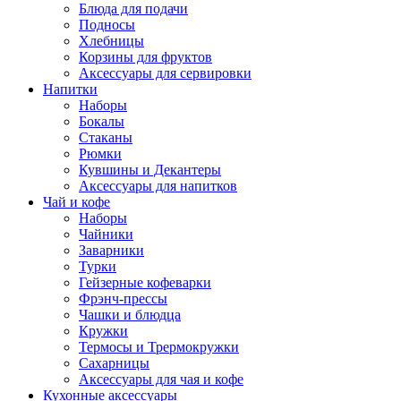
Блюда для подачи
Подносы
Хлебницы
Корзины для фруктов
Аксессуары для сервировки
Напитки
Наборы
Бокалы
Стаканы
Рюмки
Кувшины и Декантеры
Аксессуары для напитков
Чай и кофе
Наборы
Чайники
Заварники
Турки
Гейзерные кофеварки
Фрэнч-прессы
Чашки и блюдца
Кружки
Термосы и Трермокружки
Сахарницы
Аксессуары для чая и кофе
Кухонные аксессуары