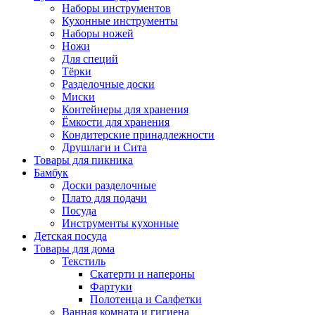
Наборы инструментов
Кухонные инструменты
Наборы ножей
Ножи
Для специй
Тёрки
Разделочные доски
Миски
Контейнеры для хранения
Ёмкости для хранения
Кондитерские принадлежности
Друшлаги и Сита
Товары для пикника
Бамбук
Доски разделочные
Плато для подачи
Посуда
Инструменты кухонные
Детская посуда
Товары для дома
Текстиль
Скатерти и напероны
Фартуки
Полотенца и Салфетки
Ванная комната и гигиена