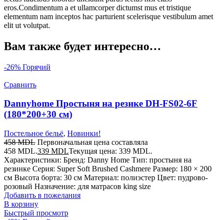
eros.Condimentum a et ullamcorper dictumst mus et tristique
elementum nam inceptos hac parturient scelerisque vestibulum amet
elit ut volutpat.
Вам также будет интересно…
-26%
Горячий
Сравнить
Dannyhome Простыня на резике DH-FS02-6F
(180*200+30 см)
Постельное бельё
,
Новинки!
458
MDL
Первоначальная цена составляла
458 MDL.
339
MDL
Текущая цена: 339 MDL.
Характеристики: Бренд: Danny Home Тип: простыня на
резинке Серия: Super Soft Brushed Cashmere Размер: 180 × 200
см Высота борта: 30 см Материал: полиэстер Цвет: пудрово-
розовый Назначение: для матрасов king size
Добавить в пожелания
В корзину
Быстрый просмотр