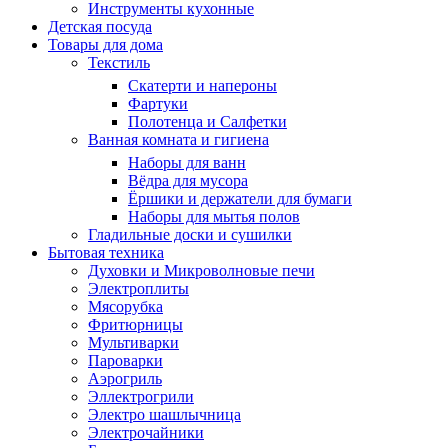
Инструменты кухонные
Детская посуда
Товары для дома
Текстиль
Скатерти и напероны
Фартуки
Полотенца и Салфетки
Ванная комната и гигиена
Наборы для ванн
Вёдра для мусора
Ёршики и держатели для бумаги
Наборы для мытья полов
Гладильные доски и сушилки
Бытовая техника
Духовки и Микроволновые печи
Электроплиты
Мясорубка
Фритюрницы
Мультиварки
Пароварки
Аэрогриль
Эллектрогрили
Электро шашлычница
Электрочайники