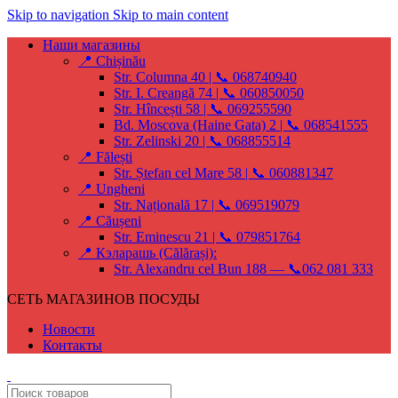
Skip to navigation
Skip to main content
Наши магазины
📍 Chișinău
Str. Columna 40 | 📞 068740940
Str. I. Creangă 74 | 📞 060850050
Str. Hîncești 58 | 📞 069255590
Bd. Moscova (Haine Gata) 2 | 📞 068541555
Str. Zelinski 20 | 📞 068855514
📍 Fălești
Str. Ștefan cel Mare 58 | 📞 060881347
📍 Ungheni
Str. Națională 17 | 📞 069519079
📍 Căușeni
Str. Eminescu 21 | 📞 079851764
📍 Кэларашь (Călărași):
Str. Alexandru cel Bun 188 — 📞062 081 333
СЕТЬ МАГАЗИНОВ ПОСУДЫ
Новости
Контакты