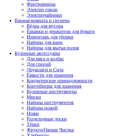
Фритюрницы
Электро грили
Электрочайники
Ванная комната и гигиена
Вёдра для мусора
Ёршики и держатели для бумаги
Инвентарь для уборки
Наборы для ванн
Наборы для мытья полов
Кухонные аксессуары
Для мяса и колбас
Для специй
Друшлаги и Сита
Ёмкости для хранения
Кондитерские принадлежности
Контейнеры для хранения
Кухонные инструменты
Миски
Наборы инструментов
Наборы ножей
Ножи
Разделочные доски
Тёрки
Фрукто/Овоще Чистка
Хлебницы