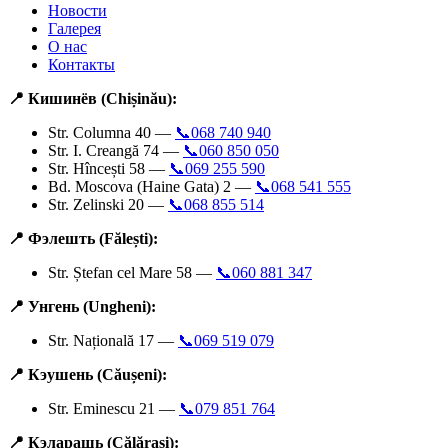
Новости
Галерея
О нас
Контакты
📍 Кишинёв (Chișinău):
Str. Columna 40 —
📞068 740 940
Str. I. Creangă 74 —
📞060 850 050
Str. Hîncești 58 —
📞069 255 590
Bd. Moscova (Haine Gata) 2 —
📞068 541 555
Str. Zelinski 20 —
📞068 855 514
📍 Фэлешть (Fălești):
Str. Ștefan cel Mare 58 —
📞060 881 347
📍 Унгень (Ungheni):
Str. Națională 17 —
📞069 519 079
📍 Кэушень (Căușeni):
Str. Eminescu 21 —
📞079 851 764
📍 Кэларашь (Călărași):