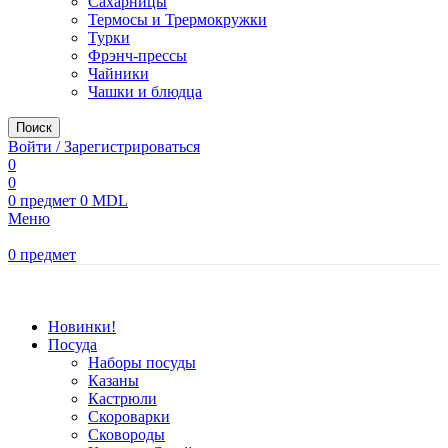
Сахарницы
Термосы и Трермокружки
Турки
Фрэнч-прессы
Чайники
Чашки и блюдца
Поиск
Войти / Зарегистрироваться
0
0
0
предмет
0
MDL
Меню
0
предмет
Просмотр категорий
Новинки!
Посуда
Наборы посуды
Казаны
Кастрюли
Скороварки
Сковороды