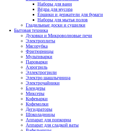
Наборы для ванн
Вёдра для мусора
Ёршики и держатели для бумаги
Наборы для мытья полов
Гладильные доски и сушилки
Бытовая техника
Духовки и Микроволновые печи
Электроплиты
Мясорубка
Фритюрницы
Мультиварки
Пароварки
Аэрогриль
Эллектрогрили
Электро шашлычница
Электрочайники
Блендеры
Миксеры
Кофеварки
Кофемолки
Дегидраторы
Шоколадницы
Аппарат для попкорна
Аппарат для сладкой ваты
Вафельницы