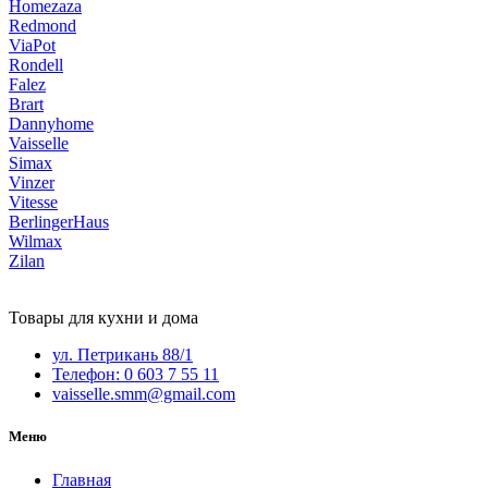
Homezaza
Redmond
ViaPot
Rondell
Falez
Brart
Dannyhome
Vaisselle
Simax
Vinzer
Vitesse
BerlingerHaus
Wilmax
Zilan
Товары для кухни и дома
ул. Петрикань 88/1
Телефон: 0 603 7 55 11
vaisselle.smm@gmail.com
Меню
Главная