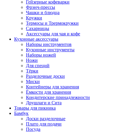
Гейзерные кофеварки
Фрэнч-прессы
Чашки и блюдца
Кружки
Термосы и Трермокружки
Сахарницы
Аксессуары для чая и кофе
Кухонные аксессуары
Наборы инструментов
Кухонные инструменты
Наборы ножей
Ножи
Для специй
Тёрки
Разделочные доски
Миски
Контейнеры для хранения
Ёмкости для хранения
Кондитерские принадлежности
Друшлаги и Сита
Товары для пикника
Бамбук
Доски разделочные
Плато для подачи
Посуда