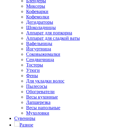
Блендеры
Миксеры
Кофеварки
Кофемолки
Дегидраторы
Шоколадницы
Аппарат для попкорна
Аппарат для сладкой ваты
Вафельницы
Йогуртница
Соковыжималки
Сендвичница
Тостеры
Утюги
Фены
Для укладки волос
Пылесосы
Обогреватели
Весы кухонные
Лапшерезка
Весы напольные
Мухоловки
Сувениры
Разное