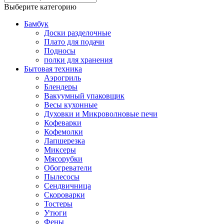
Выберите категорию
Бамбук
Доски разделочные
Плато для подачи
Подносы
полки для хранения
Бытовая техника
Аэрогриль
Блендеры
Вакуумный упаковщик
Весы кухонные
Духовки и Микроволновые печи
Кофеварки
Кофемолки
Лапшерезка
Миксеры
Мясорубки
Обогреватели
Пылесосы
Сендвичница
Скороварки
Тостеры
Утюги
Фены