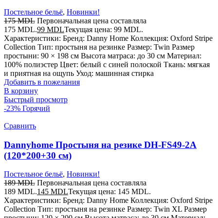
Постельное бельё
,
Новинки!
175
MDL
Первоначальная цена составляла
175 MDL.
99
MDL
Текущая цена: 99 MDL.
Характеристики: Бренд: Danny Home Коллекция: Oxford Stripe
Collection Тип: простыня на резинке Размер: Twin Размер
простыни: 90 × 198 см Высота матраса: до 30 см Материал:
100% полиэстер Цвет: белый с синей полоской Ткань: мягкая
и приятная на ощупь Уход: машинная стирка
Добавить в пожелания
В корзину
Быстрый просмотр
-23%
Горячий
Сравнить
Dannyhome Простыня на резике DH-FS49-2A
(120*200+30 см)
Постельное бельё
,
Новинки!
189
MDL
Первоначальная цена составляла
189 MDL.
145
MDL
Текущая цена: 145 MDL.
Характеристики: Бренд: Danny Home Коллекция: Oxford Stripe
Collection Тип: простыня на резинке Размер: Twin XL Размер
простыни: 120 × 200 см Высота матраса: до 30 см Материал: