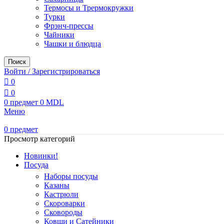
Термосы и Трермокружки
Турки
Фрэнч-прессы
Чайники
Чашки и блюдца
Поиск
Войти / Зарегистрироваться
0
0
0
предмет
0
MDL
Меню
0
предмет
Просмотр категорий
Новинки!
Посуда
Наборы посуды
Казаны
Кастрюли
Скороварки
Сковороды
Ковши и Сатейники