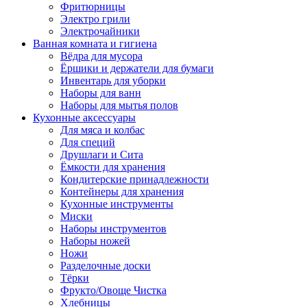
Фритюрницы
Электро грили
Электрочайники
Ванная комната и гигиена
Вёдра для мусора
Ёршики и держатели для бумаги
Инвентарь для уборки
Наборы для ванн
Наборы для мытья полов
Кухонные аксессуары
Для мяса и колбас
Для специй
Друшлаги и Сита
Ёмкости для хранения
Кондитерские принадлежности
Контейнеры для хранения
Кухонные инструменты
Миски
Наборы инструментов
Наборы ножей
Ножи
Разделочные доски
Тёрки
Фрукто/Овоще Чистка
Хлебницы