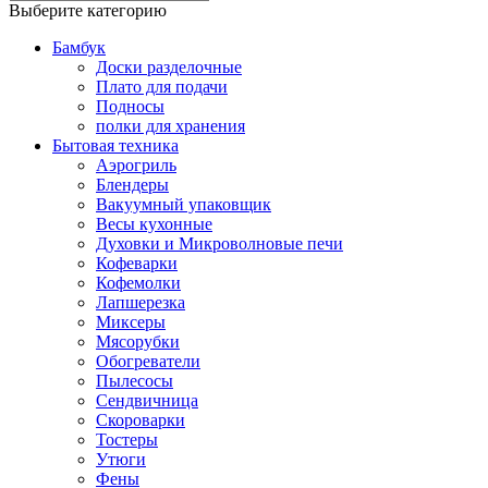
Выберите категорию
Бамбук
Доски разделочные
Плато для подачи
Подносы
полки для хранения
Бытовая техника
Аэрогриль
Блендеры
Вакуумный упаковщик
Весы кухонные
Духовки и Микроволновые печи
Кофеварки
Кофемолки
Лапшерезка
Миксеры
Мясорубки
Обогреватели
Пылесосы
Сендвичница
Скороварки
Тостеры
Утюги
Фены