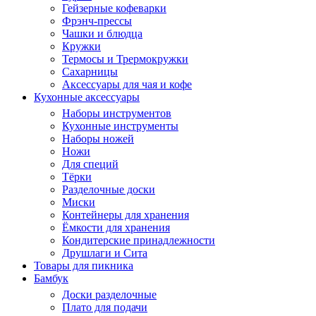
Гейзерные кофеварки
Фрэнч-прессы
Чашки и блюдца
Кружки
Термосы и Трермокружки
Сахарницы
Аксессуары для чая и кофе
Кухонные аксессуары
Наборы инструментов
Кухонные инструменты
Наборы ножей
Ножи
Для специй
Тёрки
Разделочные доски
Миски
Контейнеры для хранения
Ёмкости для хранения
Кондитерские принадлежности
Друшлаги и Сита
Товары для пикника
Бамбук
Доски разделочные
Плато для подачи