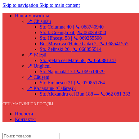
Skip to navigation
Skip to main content
Наши магазины
📍 Chișinău
Str. Columna 40 | 📞 068740940
Str. I. Creangă 74 | 📞 060850050
Str. Hîncești 58 | 📞 069255590
Bd. Moscova (Haine Gata) 2 | 📞 068541555
Str. Zelinski 20 | 📞 068855514
📍 Fălești
Str. Ștefan cel Mare 58 | 📞 060881347
📍 Ungheni
Str. Națională 17 | 📞 069519079
📍 Căușeni
Str. Eminescu 21 | 📞 079851764
📍 Кэларашь (Călărași):
Str. Alexandru cel Bun 188 — 📞062 081 333
СЕТЬ МАГАЗИНОВ ПОСУДЫ
Новости
Контакты