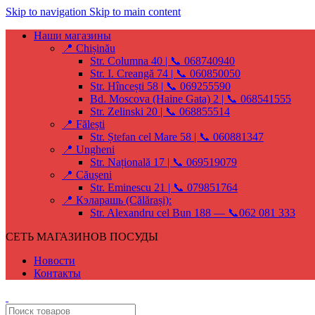
Skip to navigation
Skip to main content
Наши магазины
📍 Chișinău
Str. Columna 40 | 📞 068740940
Str. I. Creangă 74 | 📞 060850050
Str. Hîncești 58 | 📞 069255590
Bd. Moscova (Haine Gata) 2 | 📞 068541555
Str. Zelinski 20 | 📞 068855514
📍 Fălești
Str. Ștefan cel Mare 58 | 📞 060881347
📍 Ungheni
Str. Națională 17 | 📞 069519079
📍 Căușeni
Str. Eminescu 21 | 📞 079851764
📍 Кэларашь (Călărași):
Str. Alexandru cel Bun 188 — 📞062 081 333
СЕТЬ МАГАЗИНОВ ПОСУДЫ
Новости
Контакты