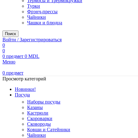
Термосы и Трермокружки
Турки
Фрэнч-прессы
Чайники
Чашки и блюдца
Поиск
Войти / Зарегистрироваться
0
0
0
предмет
0
MDL
Меню
0
предмет
Просмотр категорий
Новинки!
Посуда
Наборы посуды
Казаны
Кастрюли
Скороварки
Сковороды
Ковши и Сатейники
Чайники