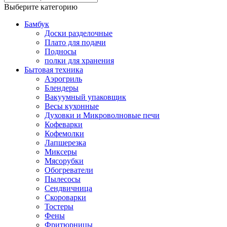
Выберите категорию
Бамбук
Доски разделочные
Плато для подачи
Подносы
полки для хранения
Бытовая техника
Аэрогриль
Блендеры
Вакуумный упаковщик
Весы кухонные
Духовки и Микроволновые печи
Кофеварки
Кофемолки
Лапшерезка
Миксеры
Мясорубки
Обогреватели
Пылесосы
Сендвичница
Скороварки
Тостеры
Фены
Фритюрницы