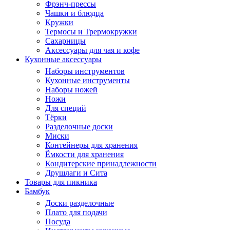
Фрэнч-прессы
Чашки и блюдца
Кружки
Термосы и Трермокружки
Сахарницы
Аксессуары для чая и кофе
Кухонные аксессуары
Наборы инструментов
Кухонные инструменты
Наборы ножей
Ножи
Для специй
Тёрки
Разделочные доски
Миски
Контейнеры для хранения
Ёмкости для хранения
Кондитерские принадлежности
Друшлаги и Сита
Товары для пикника
Бамбук
Доски разделочные
Плато для подачи
Посуда