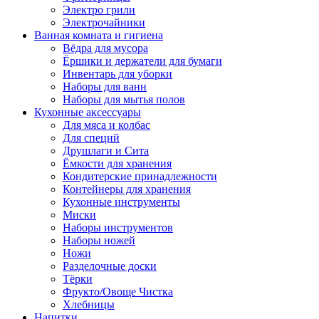
Электро грили
Электрочайники
Ванная комната и гигиена
Вёдра для мусора
Ёршики и держатели для бумаги
Инвентарь для уборки
Наборы для ванн
Наборы для мытья полов
Кухонные аксессуары
Для мяса и колбас
Для специй
Друшлаги и Сита
Ёмкости для хранения
Кондитерские принадлежности
Контейнеры для хранения
Кухонные инструменты
Миски
Наборы инструментов
Наборы ножей
Ножи
Разделочные доски
Тёрки
Фрукто/Овоще Чистка
Хлебницы
Напитки