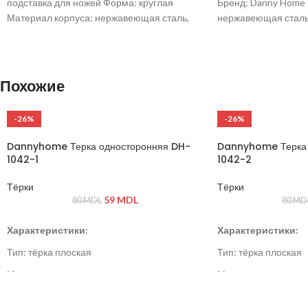
подставка для ножей Форма: круглая
Бренд: Danny Home
Материал корпуса: нержавеющая сталь,
нержавеющая сталь,
пластик Цвет: серебристый / черный
отделений: 3 Размер:
Подходит для ножей разных размеров
Цвет: серебристый/
Компактное хранение
присоски Система о
Похожие
-26%
-26%
Dannyhome Терка односторонняя DH-
Dannyhome Терка 
1042-1
1042-2
Тёрки
Тёрки
59
MDL
80
MDL
80
MD
Характеристики:
Характеристики:
Тип: тёрка плоская
Тип: тёрка плоская
Материал: нержавеющая сталь, пластик
Материал: нержавею
Цвет: серый / стальной
Цвет: серый / сталь