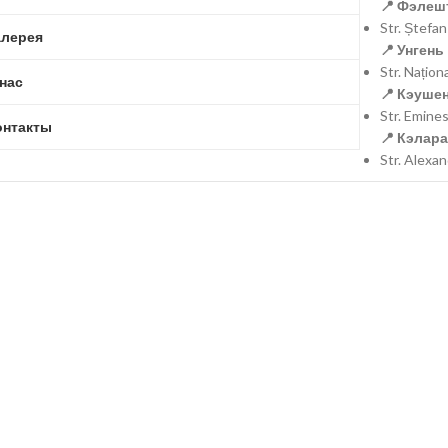
📍 Фэлешт
Str. Ștefa
алерея
📍 Унгень 
Str. Națio
 нас
📍 Кэушен
Str. Emine
онтакты
📍 Кэлара
Str. Alexa