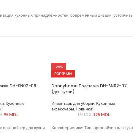
зация кухонных принадлежностей, современный дизайн, устойчивый 
-24%
ГОРЯЧИЙ
авка DH-SN02-06
Dannyhome Подставка DH-SN02-07
(для кухни)
ки
,
Кухонные
Инвентарь для уборки
,
Кухонные
и!
аксессуары
,
Новинки!
95
MDL
125
MDL
L
165
MDL
: органайзер для кухни
Характеристики: Тип: органайзер для кух