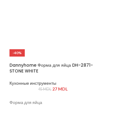
в
-40%
-19%
ГОРЯЧИЙ
Dannyhome Форма для яйца DH-2871-
STONE WHITE
Кухонные инструменты
27
MDL
45
MDL
Форма для яйца