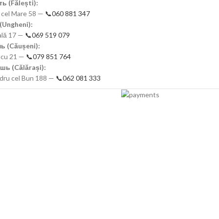
ь (Fălești):
n cel Mare 58 —
📞060 881 347
(Ungheni):
nală 17 —
📞069 519 079
ь (Căușeni):
scu 21 —
📞079 851 764
шь (Călărași):
ndru cel Bun 188 —
📞062 081 333