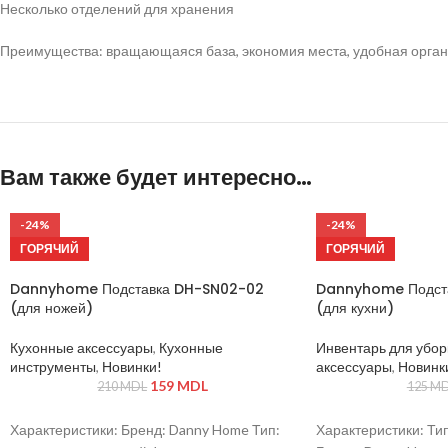
Несколько отделений для хранения
Преимущества: вращающаяся база, экономия места, удобная органи
Вам также будет интересно…
-24%
-24%
ГОРЯЧИЙ
ГОРЯЧИЙ
Dannyhome Подставка DH-SN02-02
Dannyhome Подст
(для ножей)
(для кухни)
Кухонные аксессуары
,
Кухонные
Инвентарь для убор
инструменты
,
Новинки!
аксессуары
,
Новинк
159
MDL
210
MDL
125
MD
Характеристики: Бренд: Danny Home Тип:
Характеристики: Тип