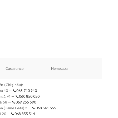
Dannyhome Ча
04/6C (12 пр ке
Новинки!
320
Чашки набор
Casasunco
Homezaza
Redmond
в (Chișinău):
mna 40 —
📞068 740 940
eangă 74 —
📞060 850 050
ști 58 —
📞069 255 590
a (Haine Gata) 2 —
📞068 541 555
ki 20 —
📞068 855 514