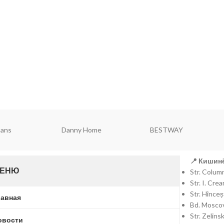
mans
Danny Home
BESTWAY
📍 Кишинё
ЕНЮ
Str. Colu
Str. I. Cr
Str. Hînce
лавная
Bd. Moscov
Str. Zelins
овости