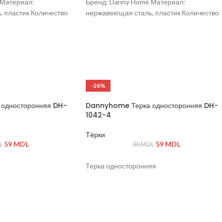
 Материал:
Бренд: Danny Home Материал:
 пластик Количество
нержавеющая сталь, пластик Количество
 17,2 × 11,2 × 11,9 см
отделений: 3 Размер: 17.2 × 14.6 × 12 см
черный Крепление:
Цвет: серебристый/черный Дренажная
твода воды: да
система: да Назначение: хранение
кухонных принадлежностей и аксессуаро
-26%
односторонняя DH-
Dannyhome Терка односторонняя DH-
1042-4
Тёрки
59
MDL
59
MDL
L
80
MDL
Терка односторонняя
щая сталь, пластик
ной