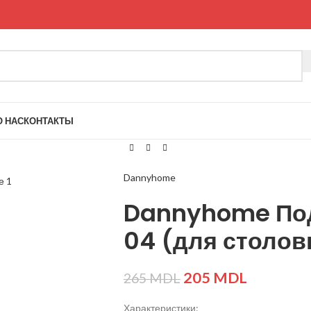
О НАС
КОНТАКТЫ
Dannyhome
Dannyhome Под
04 (для столов
205
MDL
265
MDL
Характеристики: