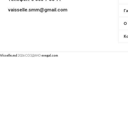
vaisselle.smm@gmail.com
Г
О
К
Visselle.md
2026 СОЗДАНО
evegal.com