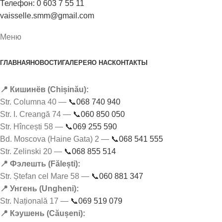
Телефон: 0 603 7 55 11
vaisselle.smm@gmail.com
Меню
ГЛАВНАЯ
НОВОСТИ
ГАЛЕРЕЯ
О НАС
КОНТАКТЫ
📍 Кишинёв (Chișinău):
Str. Columna 40 —
📞068 740 940
Str. I. Creangă 74 —
📞060 850 050
Str. Hîncești 58 —
📞069 255 590
Bd. Moscova (Haine Gata) 2 —
📞068 541 555
Str. Zelinski 20 —
📞068 855 514
📍 Фэлешть (Fălești):
Str. Ștefan cel Mare 58 —
📞060 881 347
📍 Унгень (Ungheni):
Str. Națională 17 —
📞069 519 079
📍 Кэушень (Căușeni):