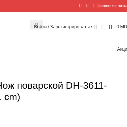
Новости
Контакты
Войти / Зарегистрироваться
0
MD
Акц
ож поварской DH-3611-
 cm)