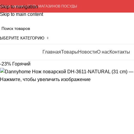
Skip to navigation
Наши магазины
СЕТЬ МАГАЗИНОВ ПОСУДЫ
Skip to main content
ЫБЕРИТЕ КАТЕГОРИЮ
Главная
Товары
Новости
О нас
Контакты
росмотр категорий
-23%
Горячий
Нажмите, чтобы увеличить изображение