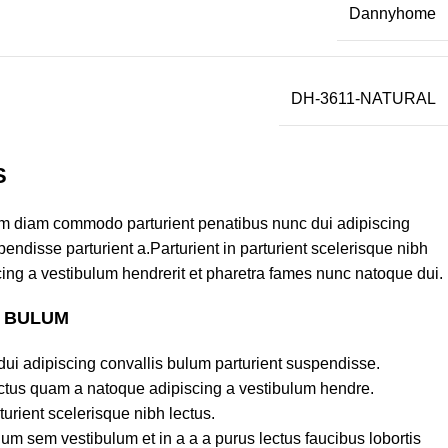
Dannyhome
DH-3611-NATURAL
S
am diam commodo parturient penatibus nunc dui adipiscing
endisse parturient a.Parturient in parturient scelerisque nibh
ing a vestibulum hendrerit et pharetra fames nunc natoque dui.
S BULUM
ui adipiscing convallis bulum parturient suspendisse.
lectus quam a natoque adipiscing a vestibulum hendre.
turient scelerisque nibh lectus.
um sem vestibulum et in a a a purus lectus faucibus lobortis