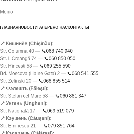
Меню
ГЛАВНАЯ
НОВОСТИ
ГАЛЕРЕЯ
О НАС
КОНТАКТЫ
📍 Кишинёв (Chișinău):
Str. Columna 40 —
📞068 740 940
Str. I. Creangă 74 —
📞060 850 050
Str. Hîncești 58 —
📞069 255 590
Bd. Moscova (Haine Gata) 2 —
📞068 541 555
Str. Zelinski 20 —
📞068 855 514
📍 Фэлешть (Fălești):
Str. Ștefan cel Mare 58 —
📞060 881 347
📍 Унгень (Ungheni):
Str. Națională 17 —
📞069 519 079
📍 Кэушень (Căușeni):
Str. Eminescu 21 —
📞079 851 764
📍 Кэларашь (Călărași):