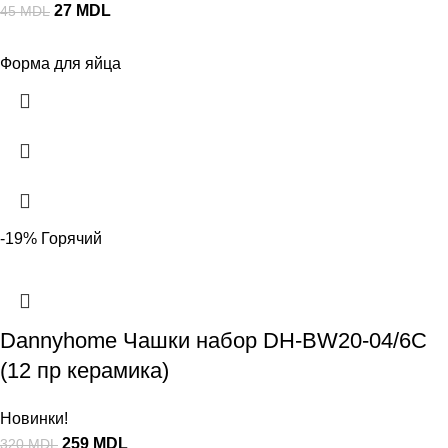
27
MDL
45
MDL
Форма для яйца
-19%
Горячий
Dannyhome Чашки набор DH-BW20-04/6C
(12 пр керамика)
Новинки!
259
MDL
320
MDL