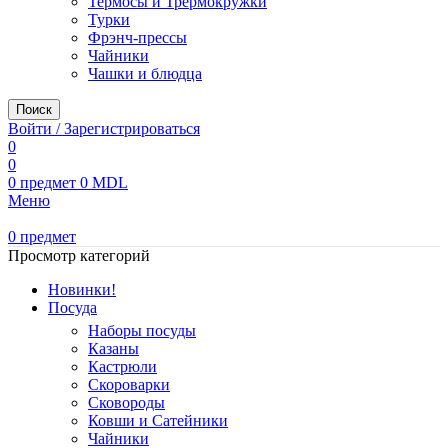
Термосы и Трермокружки
Турки
Фрэнч-прессы
Чайники
Чашки и блюдца
Поиск
Войти / Зарегистрироваться
0
0
0
предмет
0
MDL
Меню
0
предмет
Просмотр категорий
Новинки!
Посуда
Наборы посуды
Казаны
Кастрюли
Скороварки
Сковороды
Ковши и Сатейники
Чайники