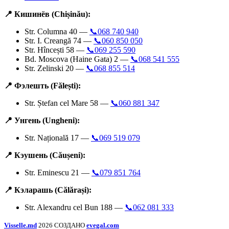
📍 Кишинёв (Chișinău):
Str. Columna 40 —
📞068 740 940
Str. I. Creangă 74 —
📞060 850 050
Str. Hîncești 58 —
📞069 255 590
Bd. Moscova (Haine Gata) 2 —
📞068 541 555
Str. Zelinski 20 —
📞068 855 514
📍 Фэлешть (Fălești):
Str. Ștefan cel Mare 58 —
📞060 881 347
📍 Унгень (Ungheni):
Str. Națională 17 —
📞069 519 079
📍 Кэушень (Căușeni):
Str. Eminescu 21 —
📞079 851 764
📍 Кэларашь (Călărași):
Str. Alexandru cel Bun 188 —
📞062 081 333
Visselle.md
2026 СОЗДАНО
evegal.com