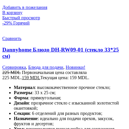
Добавить в пожелания
В корзину
Быстрый просмотр
-29%
Горячий
Сравнить
Dannyhome Блюдо DH-RW09-01 (стекло 33*25
см)
Сервировка
,
Блюда для подачи
,
Новинки!
225
MDL
Первоначальная цена составляла
225 MDL.
159
MDL
Текущая цена: 159 MDL.
Материал
: высококачественное прочное стекло;
Размеры
: 33 x 25 см;
Форма
: прямоугольная;
Дизайн
: прозрачное стекло с изысканной золотистой
окантовкой;
Секции
: 6 отделений для разных продуктов;
Назначение
: идеально для подачи орехов, закусок,
фруктов и десертов;
Уход
: рекомендуется ручная мойка для сохранения