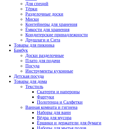
Для специй
Тёрки
Разделочные доски
Миски
Контейнеры для хранения
Ёмкости для хранения
Кондитерские принадлежности
Друшлаги и Сита
Товары для пикника
Бамбук
Доски разделочные
Плато для подачи
Посуда
Инструменты кухонные
Детская посуда
Товары для дома
Текстиль
Скатерти и напероны
Фартуки
Полотенца и Салфетки
Ванная комната и гигиена
Наборы для ванн
Вёдра для мусора
Ёршики и держатели для бумаги
Наборы для мытья полов