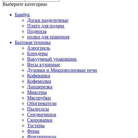
Выберите категорию
Бамбук
Доски разделочные
Плато для подачи
Подносы
полки для хранения
Бытовая техника
Аэрогриль
Блендеры
Вакуумный упаковщик
Весы кухонные
Духовки и Микроволновые печи
Кофеварки
Кофемолки
Лапшерезка
Миксеры
Мясорубки
Обогреватели
Пылесосы
Сендвичница
Скороварки
Тостеры
Фены
Фритюрницы