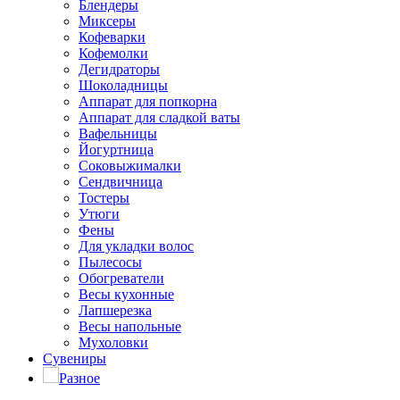
Блендеры
Миксеры
Кофеварки
Кофемолки
Дегидраторы
Шоколадницы
Аппарат для попкорна
Аппарат для сладкой ваты
Вафельницы
Йогуртница
Соковыжималки
Сендвичница
Тостеры
Утюги
Фены
Для укладки волос
Пылесосы
Обогреватели
Весы кухонные
Лапшерезка
Весы напольные
Мухоловки
Сувениры
Разное