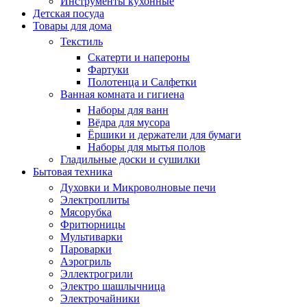
Инструменты кухонные
Детская посуда
Товары для дома
Текстиль
Скатерти и напероны
Фартуки
Полотенца и Салфетки
Ванная комната и гигиена
Наборы для ванн
Вёдра для мусора
Ёршики и держатели для бумаги
Наборы для мытья полов
Гладильные доски и сушилки
Бытовая техника
Духовки и Микроволновые печи
Электроплиты
Мясорубка
Фритюрницы
Мультиварки
Пароварки
Аэрогриль
Эллектрогрили
Электро шашлычница
Электрочайники