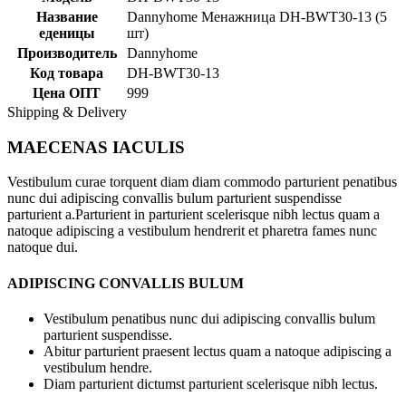
Название
Dannyhome Менажница DH-BWT30-13 (5
еденицы
шт)
Производитель
Dannyhome
Код товара
DH-BWT30-13
Цена ОПТ
999
Shipping & Delivery
MAECENAS IACULIS
Vestibulum curae torquent diam diam commodo parturient penatibus
nunc dui adipiscing convallis bulum parturient suspendisse
parturient a.Parturient in parturient scelerisque nibh lectus quam a
natoque adipiscing a vestibulum hendrerit et pharetra fames nunc
natoque dui.
ADIPISCING CONVALLIS BULUM
Vestibulum penatibus nunc dui adipiscing convallis bulum
parturient suspendisse.
Abitur parturient praesent lectus quam a natoque adipiscing a
vestibulum hendre.
Diam parturient dictumst parturient scelerisque nibh lectus.