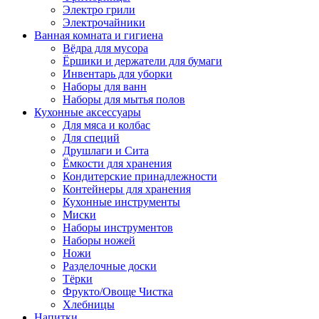
Электро грили
Электрочайники
Ванная комната и гигиена
Вёдра для мусора
Ёршики и держатели для бумаги
Инвентарь для уборки
Наборы для ванн
Наборы для мытья полов
Кухонные аксессуары
Для мяса и колбас
Для специй
Друшлаги и Сита
Ёмкости для хранения
Кондитерские принадлежности
Контейнеры для хранения
Кухонные инструменты
Миски
Наборы инструментов
Наборы ножей
Ножи
Разделочные доски
Тёрки
Фрукто/Овоще Чистка
Хлебницы
Напитки