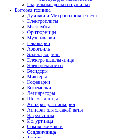
Гладильные доски и сушилки
Бытовая техника
Духовки и Микроволновые печи
Электроплиты
Мясорубка
Фритюрницы
Мультиварки
Пароварки
Аэрогриль
Эллектрогрили
Электро шашлычница
Электрочайники
Блендеры
Миксеры
Кофеварки
Кофемолки
Дегидраторы
Шоколадницы
Аппарат для попкорна
Аппарат для сладкой ваты
Вафельницы
Йогуртница
Соковыжималки
Сендвичница
Тостеры