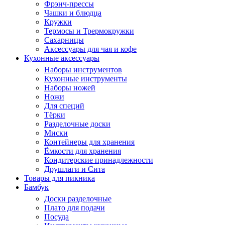
Фрэнч-прессы
Чашки и блюдца
Кружки
Термосы и Трермокружки
Сахарницы
Аксессуары для чая и кофе
Кухонные аксессуары
Наборы инструментов
Кухонные инструменты
Наборы ножей
Ножи
Для специй
Тёрки
Разделочные доски
Миски
Контейнеры для хранения
Ёмкости для хранения
Кондитерские принадлежности
Друшлаги и Сита
Товары для пикника
Бамбук
Доски разделочные
Плато для подачи
Посуда