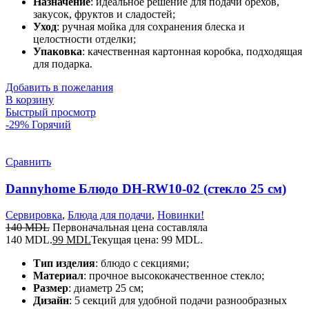
Назначение
: идеальное решение для подачи орехов,
закусок, фруктов и сладостей;
Уход
: ручная мойка для сохранения блеска и
целостности отделки;
Упаковка
: качественная картонная коробка, подходящая
для подарка.
Добавить в пожелания
В корзину
Быстрый просмотр
-29%
Горячий
Сравнить
Dannyhome Блюдо DH-RW10-02 (стекло 25 см)
Сервировка
,
Блюда для подачи
,
Новинки!
140
MDL
Первоначальная цена составляла
140 MDL.
99
MDL
Текущая цена: 99 MDL.
Тип изделия
: блюдо с секциями;
Материал
: прочное высококачественное стекло;
Размер
: диаметр 25 см;
Дизайн
: 5 секций для удобной подачи разнообразных