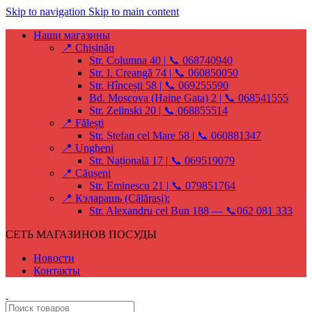
Skip to navigation
Skip to main content
Наши магазины
📍 Chișinău
Str. Columna 40 | 📞 068740940
Str. I. Creangă 74 | 📞 060850050
Str. Hîncești 58 | 📞 069255590
Bd. Moscova (Haine Gata) 2 | 📞 068541555
Str. Zelinski 20 | 📞 068855514
📍 Fălești
Str. Ștefan cel Mare 58 | 📞 060881347
📍 Ungheni
Str. Națională 17 | 📞 069519079
📍 Căușeni
Str. Eminescu 21 | 📞 079851764
📍 Кэларашь (Călărași):
Str. Alexandru cel Bun 188 — 📞062 081 333
СЕТЬ МАГАЗИНОВ ПОСУДЫ
Новости
Контакты