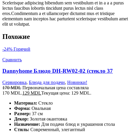
Scelerisque adipiscing bibendum sem vestibulum et in a a a purus
lectus faucibus lobortis tincidunt purus lectus nisl class
eros.Condimentum a et ullamcorper dictumst mus et tristique
elementum nam inceptos hac parturient scelerisque vestibulum amet
elit ut volutpat.
Похожие
-24%
Горячий
Сравнить
Dannyhome Блюдо DH-RW02-02 (стекло 37
Сервировка
,
Блюда для подачи
,
Новинки!
170
MDL
Первоначальная цена составляла
170 MDL.
129
MDL
Текущая цена: 129 MDL.
Материал:
Стекло
Форма:
Овальная
Размер:
37 см
Декор:
Золотая окантовка
Назначение:
Для подачи блюд и украшения стола
Стиль:
Современный, элегантный