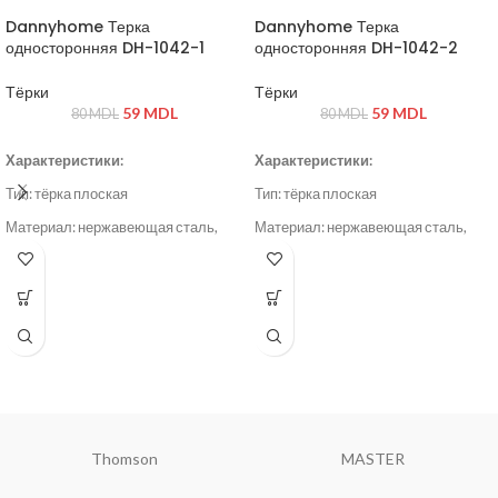
Dannyhome Терка
Dannyhome Терка
односторонняя DH-1042-1
односторонняя DH-1042-2
Тёрки
Тёрки
59
MDL
59
MDL
80
MDL
80
MDL
Характеристики:
Характеристики:
Тип: тёрка плоская
Тип: тёрка плоская
Материал: нержавеющая сталь,
Материал: нержавеющая сталь,
пластик
пластик
Цвет: серый / стальной
Цвет: серый / стальной
Thomson
MASTER