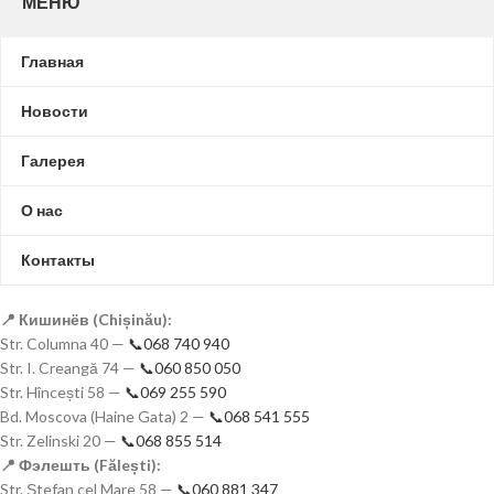
МЕНЮ
Главная
Новости
Галерея
О нас
Контакты
📍 Кишинёв (Chișinău):
Str. Columna 40 —
📞068 740 940
Str. I. Creangă 74 —
📞060 850 050
Str. Hîncești 58 —
📞069 255 590
Bd. Moscova (Haine Gata) 2 —
📞068 541 555
Str. Zelinski 20 —
📞068 855 514
📍 Фэлешть (Fălești):
Str. Ștefan cel Mare 58 —
📞060 881 347