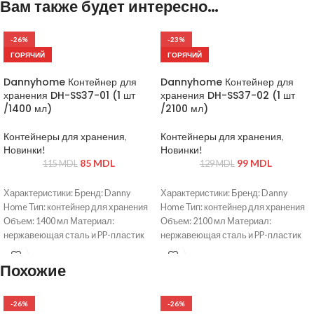
Вам также будет интересно…
-26%
-23%
ГОРЯЧИЙ
ГОРЯЧИЙ
Dannyhome Контейнер для
Dannyhome Контейнер для
хранения DH-SS37-01 (1 шт
хранения DH-SS37-02 (1 шт
/1400 мл)
/2100 мл)
Контейнеры для хранения
,
Контейнеры для хранения
,
Новинки!
Новинки!
85
MDL
99
MDL
115
MDL
129
MDL
Характеристики: Бренд: Danny
Характеристики: Бренд: Danny
Home Тип: контейнер для хранения
Home Тип: контейнер для хранения
Объем: 1400 мл Материал:
Объем: 2100 мл Материал:
нержавеющая сталь и PP-пластик
нержавеющая сталь и PP-пластик
Крышка: герметичная Цвет:
Крышка: герметичная Цвет:
серебристый / черный
серебристый / черный
Похожие
-26%
-26%