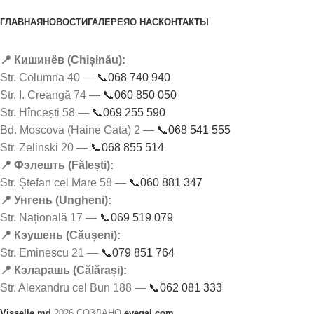
ГЛАВНАЯ
НОВОСТИ
ГАЛЕРЕЯ
О НАС
КОНТАКТЫ
📍 Кишинёв (Chișinău):
Str. Columna 40 —
📞068 740 940
Str. I. Creangă 74 —
📞060 850 050
Str. Hîncești 58 —
📞069 255 590
Bd. Moscova (Haine Gata) 2 —
📞068 541 555
Str. Zelinski 20 —
📞068 855 514
📍 Фэлешть (Fălești):
Str. Ștefan cel Mare 58 —
📞060 881 347
📍 Унгень (Ungheni):
Str. Națională 17 —
📞069 519 079
📍 Кэушень (Căușeni):
Str. Eminescu 21 —
📞079 851 764
📍 Кэларашь (Călărași):
Str. Alexandru cel Bun 188 —
📞062 081 333
Visselle.md
2026 СОЗДАНО
evegal.com