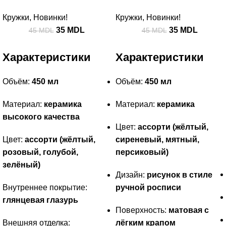
Кружки
,
Новинки!
Кружки
,
Новинки!
35
MDL
35
MDL
45
MDL
45
MDL
Характеристики
Характеристики
Объём:
450 мл
Объём:
450 мл
Материал:
керамика
Материал:
керамика
высокого качества
Цвет:
ассорти (жёлтый,
Цвет:
ассорти (жёлтый,
сиреневый, мятный,
розовый, голубой,
персиковый)
зелёный)
Дизайн:
рисунок в стиле
Внутреннее покрытие:
ручной росписи
глянцевая глазурь
Поверхность:
матовая с
Внешняя отделка:
лёгким крапом