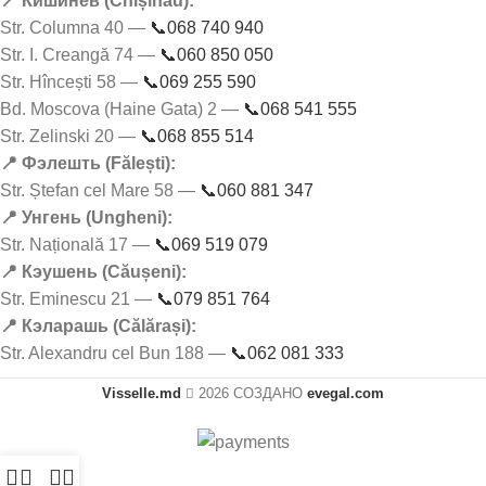
📍 Кишинёв (Chișinău):
Str. Columna 40 —
📞068 740 940
Str. I. Creangă 74 —
📞060 850 050
Str. Hîncești 58 —
📞069 255 590
Bd. Moscova (Haine Gata) 2 —
📞068 541 555
Str. Zelinski 20 —
📞068 855 514
📍 Фэлешть (Fălești):
Str. Ștefan cel Mare 58 —
📞060 881 347
📍 Унгень (Ungheni):
Str. Națională 17 —
📞069 519 079
📍 Кэушень (Căușeni):
Str. Eminescu 21 —
📞079 851 764
📍 Кэларашь (Călărași):
Str. Alexandru cel Bun 188 —
📞062 081 333
Visselle.md
2026 СОЗДАНО
evegal.com