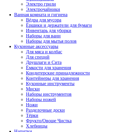
Электро грили
Электрочайники
Ванная комната и гигиена
Вёдра для мусора
Ёршики и держатели для бумаги
Инвентарь для уборки
Наборы для ванн
Наборы для мытья полов
Кухонные аксессуары
Для мяса и колбас
Для специй
Друшлаги и Сита
Ёмкости для хранения
Кондитерские принадлежности
Контейнеры для хранения
Кухонные инструменты
Миски
Наборы инструментов
Наборы ножей
Ножи
Разделочные доски
Тёрки
Фрукто/Овоще Чистка
Хлебницы
Напитки