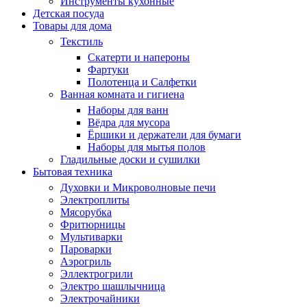
Инструменты кухонные
Детская посуда
Товары для дома
Текстиль
Скатерти и напероны
Фартуки
Полотенца и Салфетки
Ванная комната и гигиена
Наборы для ванн
Вёдра для мусора
Ёршики и держатели для бумаги
Наборы для мытья полов
Гладильные доски и сушилки
Бытовая техника
Духовки и Микроволновые печи
Электроплиты
Мясорубка
Фритюрницы
Мультиварки
Пароварки
Аэрогриль
Эллектрогрили
Электро шашлычница
Электрочайники