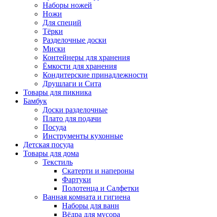
Наборы ножей
Ножи
Для специй
Тёрки
Разделочные доски
Миски
Контейнеры для хранения
Ёмкости для хранения
Кондитерские принадлежности
Друшлаги и Сита
Товары для пикника
Бамбук
Доски разделочные
Плато для подачи
Посуда
Инструменты кухонные
Детская посуда
Товары для дома
Текстиль
Скатерти и напероны
Фартуки
Полотенца и Салфетки
Ванная комната и гигиена
Наборы для ванн
Вёдра для мусора