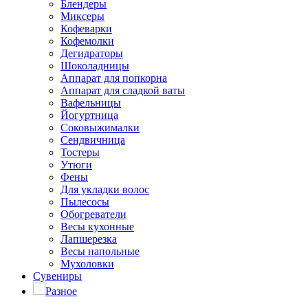
Блендеры
Миксеры
Кофеварки
Кофемолки
Дегидраторы
Шоколадницы
Аппарат для попкорна
Аппарат для сладкой ваты
Вафельницы
Йогуртница
Соковыжималки
Сендвичница
Тостеры
Утюги
Фены
Для укладки волос
Пылесосы
Обогреватели
Весы кухонные
Лапшерезка
Весы напольные
Мухоловки
Сувениры
Разное