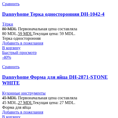
Сравнить
Dannyhome Терка односторонняя DH-1042-4
Тёрки
80
MDL
Первоначальная цена составляла
80 MDL.
59
MDL
Текущая цена: 59 MDL.
Терка односторонняя
Добавить в пожелания
В корзину
Быстрый просмотр
-40%
Сравнить
Dannyhome Форма для яйца DH-2871-STONE
WHITE
Кухонные инструменты
45
MDL
Первоначальная цена составляла
45 MDL.
27
MDL
Текущая цена: 27 MDL.
Форма для яйца
Добавить в пожелания
В корзину