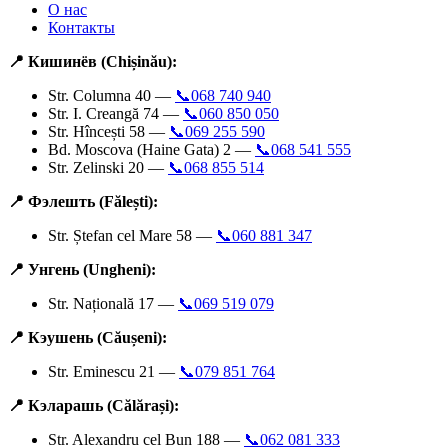
О нас
Контакты
📍 Кишинёв (Chișinău):
Str. Columna 40 —
📞068 740 940
Str. I. Creangă 74 —
📞060 850 050
Str. Hîncești 58 —
📞069 255 590
Bd. Moscova (Haine Gata) 2 —
📞068 541 555
Str. Zelinski 20 —
📞068 855 514
📍 Фэлешть (Fălești):
Str. Ștefan cel Mare 58 —
📞060 881 347
📍 Унгень (Ungheni):
Str. Națională 17 —
📞069 519 079
📍 Кэушень (Căușeni):
Str. Eminescu 21 —
📞079 851 764
📍 Кэларашь (Călărași):
Str. Alexandru cel Bun 188 —
📞062 081 333