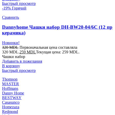
Быстрый просмотр
-19%
Горячий
Сравнить
Dannyhome Чашки набор DH-BW20-04/6C (12 пр
керамика)
Новинки!
320
MDL
Первоначальная цена составляла
320 MDL.
259
MDL
Текущая цена: 259 MDL.
Чашки набор
Добавить в пожелания
В корзину
Быстрый просмотр
Thomson
MASTER
Hoffmans
Danny Home
BESTWAY
Casasunco
Homezaza
Redmond