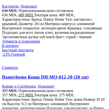
Кастрюли
,
Новинки!
636
MDL
Первоначальная цена составляла
636 MDL.
489
MDL
Текущая цена: 489 MDL.
Характеристики: Бренд: Danny Home Тип: кастрюля с
крышкой Диаметр: 26 см Материал корпуса: алюминий
Внутреннее покрытие: антипригарное Крышка: стеклянная
Подходит для всех типов плит, включая индукционные
Эргономичные ручки soft touch Цвет: серый / черный
Добавить в пожелания
В корзину
Быстрый просмотр
-23%
Горячий
Сравнить
Dannyhome Ковш DH-MO-012-20 (20 cm)
Ковши и Сатейники
,
Новинки!
357
MDL
Первоначальная цена составляла
357 MDL.
275
MDL
Текущая цена: 275 MDL.
Характеристики: Бренд: Danny Home Тип: ковш Размер: Ø 20
см Высота: 9,3 см Материал: алюминий Внутреннее
покрытие: антипригарное Подходит для индукции: да Ручка: