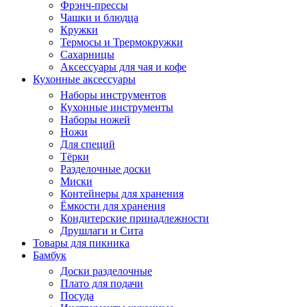
Фрэнч-прессы
Чашки и блюдца
Кружки
Термосы и Трермокружки
Сахарницы
Аксессуары для чая и кофе
Кухонные аксессуары
Наборы инструментов
Кухонные инструменты
Наборы ножей
Ножи
Для специй
Тёрки
Разделочные доски
Миски
Контейнеры для хранения
Ёмкости для хранения
Кондитерские принадлежности
Друшлаги и Сита
Товары для пикника
Бамбук
Доски разделочные
Плато для подачи
Посуда