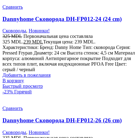
Сравнить
Dannyhome Сковорода DH-FP012-24 (24 cm)
Сковороды
,
Новинки!
325
MDL
Первоначальная цена составляла
325 MDL.
239
MDL
Текущая цена: 239 MDL.
Характеристики: Бренд: Danny Home Тип: сковорода Серия:
Pressed Frypan Диаметр: 24 см Высота стенок: 4,5 см Материал
корпуса: алюминий Антипригарное покрытие Подходит для
всех типов плит, включая индукционные PFOA Free Цвет:
серый / черный
Добавить в пожелания
В корзину
Быстрый просмотр
-23%
Горячий
Сравнить
Dannyhome Сковорода DH-FP012-26 (26 cm)
Сковороды
,
Новинки!
335
MDL
Первоначальная цена составляла