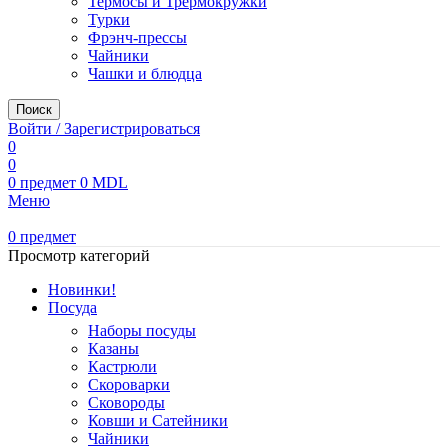
Термосы и Трермокружки
Турки
Фрэнч-прессы
Чайники
Чашки и блюдца
Поиск
Войти / Зарегистрироваться
0
0
0
предмет
0
MDL
Меню
0
предмет
Просмотр категорий
Новинки!
Посуда
Наборы посуды
Казаны
Кастрюли
Скороварки
Сковороды
Ковши и Сатейники
Чайники