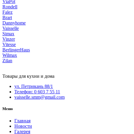
ViaPot
Rondell
Falez
Brart
Dannyhome
Vaisselle
Simax
Vinzer
Vitesse
BerlingerHaus
Wilmax
Zilan
Товары для кухни и дома
ул. Петрикань 88/1
Телефон: 0 603 7 55 11
vaisselle.smm@gmail.com
Меню
Главная
Новости
Галерея