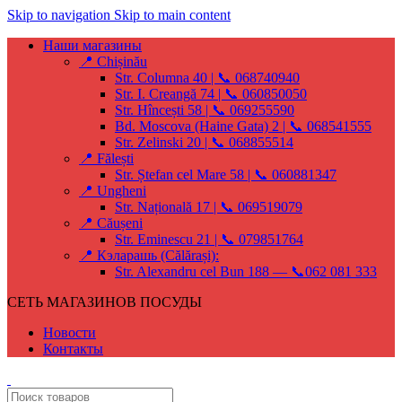
Skip to navigation
Skip to main content
Наши магазины
📍 Chișinău
Str. Columna 40 | 📞 068740940
Str. I. Creangă 74 | 📞 060850050
Str. Hîncești 58 | 📞 069255590
Bd. Moscova (Haine Gata) 2 | 📞 068541555
Str. Zelinski 20 | 📞 068855514
📍 Fălești
Str. Ștefan cel Mare 58 | 📞 060881347
📍 Ungheni
Str. Națională 17 | 📞 069519079
📍 Căușeni
Str. Eminescu 21 | 📞 079851764
📍 Кэларашь (Călărași):
Str. Alexandru cel Bun 188 — 📞062 081 333
СЕТЬ МАГАЗИНОВ ПОСУДЫ
Новости
Контакты