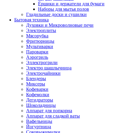
Ёршики и держатели для бумаги
Наборы для мытья полов
Гладильные доски и сушилки
Бытовая техника
Духовки и Микроволновые печи
Электроплиты
Мясорубка
Фритюрницы
Мультиварки
Пароварки
Аэрогриль
Эллектрогрили
Электро шашлычница
Электрочайники
Блендеры
Миксеры
Кофеварки
Кофемолки
Дегидраторы
Шоколадницы
Аппарат для попкорна
Аппарат для сладкой ваты
Вафельницы
Йогуртница
Соковыжималки