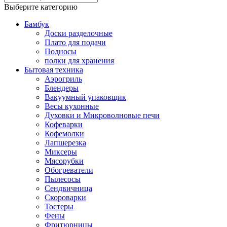
Выберите категорию
Бамбук
Доски разделочные
Плато для подачи
Подносы
полки для хранения
Бытовая техника
Аэрогриль
Блендеры
Вакуумный упаковщик
Весы кухонные
Духовки и Микроволновые печи
Кофеварки
Кофемолки
Лапшерезка
Миксеры
Мясорубки
Обогреватели
Пылесосы
Сендвичница
Скороварки
Тостеры
Фены
Фритюрницы