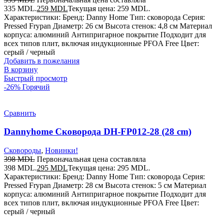
335 MDL.
259
MDL
Текущая цена: 259 MDL.
Характеристики: Бренд: Danny Home Тип: сковорода Серия:
Pressed Frypan Диаметр: 26 см Высота стенок: 4,8 см Материал
корпуса: алюминий Антипригарное покрытие Подходит для
всех типов плит, включая индукционные PFOA Free Цвет:
серый / черный
Добавить в пожелания
В корзину
Быстрый просмотр
-26%
Горячий
Сравнить
Dannyhome Сковорода DH-FP012-28 (28 cm)
Сковороды
,
Новинки!
398
MDL
Первоначальная цена составляла
398 MDL.
295
MDL
Текущая цена: 295 MDL.
Характеристики: Бренд: Danny Home Тип: сковорода Серия:
Pressed Frypan Диаметр: 28 см Высота стенок: 5 см Материал
корпуса: алюминий Антипригарное покрытие Подходит для
всех типов плит, включая индукционные PFOA Free Цвет:
серый / черный