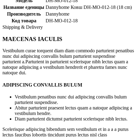
Модель
DH-MO-012-18
Название еденицы
Dannyhome Ковш DH-MO-012-18 (18 cm)
Производитель
Dannyhome
Код товара
DH-MO-012-18
Shipping & Delivery
MAECENAS IACULIS
Vestibulum curae torquent diam diam commodo parturient penatibus
nunc dui adipiscing convallis bulum parturient suspendisse
parturient a.Parturient in parturient scelerisque nibh lectus quam a
natoque adipiscing a vestibulum hendrerit et pharetra fames nunc
natoque dui.
ADIPISCING CONVALLIS BULUM
Vestibulum penatibus nunc dui adipiscing convallis bulum
parturient suspendisse.
Abitur parturient praesent lectus quam a natoque adipiscing a
vestibulum hendre.
Diam parturient dictumst parturient scelerisque nibh lectus.
Scelerisque adipiscing bibendum sem vestibulum et in a a a purus
lectus faucibus lobortis tincidunt purus lectus nisl class