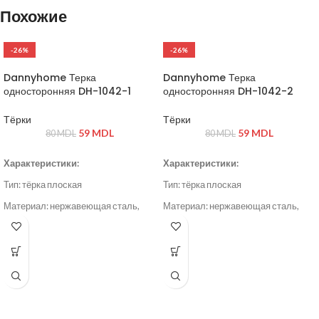
молния
Похожие
-26%
-26%
Dannyhome Терка
Dannyhome Терка
односторонняя DH-1042-1
односторонняя DH-1042-2
Тёрки
Тёрки
59
MDL
59
MDL
80
MDL
80
MDL
Характеристики:
Характеристики:
Тип: тёрка плоская
Тип: тёрка плоская
Материал: нержавеющая сталь,
Материал: нержавеющая сталь,
пластик
пластик
Цвет: серый / стальной
Цвет: серый / стальной