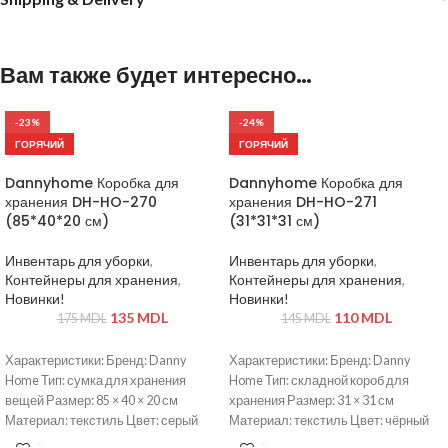
Вам также будет интересно…
-23%
-24%
ГОРЯЧИЙ
ГОРЯЧИЙ
Dannyhome Коробка для
Dannyhome Коробка для
хранения DH-HO-270
хранения DH-HO-271
(85*40*20 см)
(31*31*31 см)
Инвентарь для уборки
,
Инвентарь для уборки
,
Контейнеры для хранения
,
Контейнеры для хранения
,
Новинки!
Новинки!
135
MDL
110
MDL
175
MDL
145
MDL
Характеристики: Бренд: Danny
Характеристики: Бренд: Danny
Home Тип: сумка для хранения
Home Тип: складной короб для
вещей Размер: 85 × 40 × 20 см
хранения Размер: 31 × 31 см
Материал: текстиль Цвет: серый
Материал: текстиль Цвет: чёрный
Конструкция: складная Застёжка:
Конструкция: складная