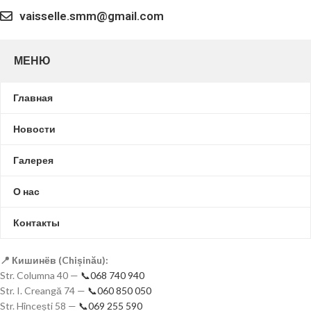
vaisselle.smm@gmail.com
МЕНЮ
Главная
Новости
Галерея
О нас
Контакты
📍 Кишинёв (Chișinău):
Str. Columna 40 —
📞068 740 940
Str. I. Creangă 74 —
📞060 850 050
Str. Hîncești 58 —
📞069 255 590