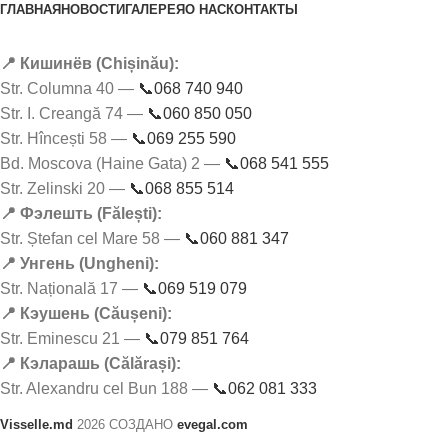
ГЛАВНАЯ
НОВОСТИ
ГАЛЕРЕЯ
О НАС
КОНТАКТЫ
📍 Кишинёв (Chișinău):
Str. Columna 40 —
📞068 740 940
Str. I. Creangă 74 —
📞060 850 050
Str. Hîncești 58 —
📞069 255 590
Bd. Moscova (Haine Gata) 2 —
📞068 541 555
Str. Zelinski 20 —
📞068 855 514
📍 Фэлешть (Fălești):
Str. Ștefan cel Mare 58 —
📞060 881 347
📍 Унгень (Ungheni):
Str. Națională 17 —
📞069 519 079
📍 Кэушень (Căușeni):
Str. Eminescu 21 —
📞079 851 764
📍 Кэларашь (Călărași):
Str. Alexandru cel Bun 188 —
📞062 081 333
Visselle.md
2026 СОЗДАНО
evegal.com