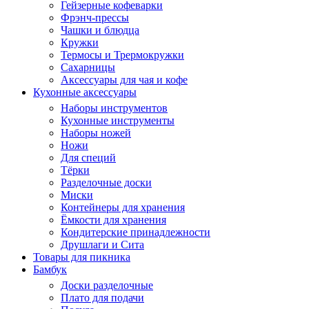
Гейзерные кофеварки
Фрэнч-прессы
Чашки и блюдца
Кружки
Термосы и Трермокружки
Сахарницы
Аксессуары для чая и кофе
Кухонные аксессуары
Наборы инструментов
Кухонные инструменты
Наборы ножей
Ножи
Для специй
Тёрки
Разделочные доски
Миски
Контейнеры для хранения
Ёмкости для хранения
Кондитерские принадлежности
Друшлаги и Сита
Товары для пикника
Бамбук
Доски разделочные
Плато для подачи