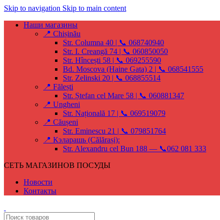
Skip to navigation
Skip to main content
Наши магазины
📍 Chișinău
Str. Columna 40 | 📞 068740940
Str. I. Creangă 74 | 📞 060850050
Str. Hîncești 58 | 📞 069255590
Bd. Moscova (Haine Gata) 2 | 📞 068541555
Str. Zelinski 20 | 📞 068855514
📍 Fălești
Str. Ștefan cel Mare 58 | 📞 060881347
📍 Ungheni
Str. Națională 17 | 📞 069519079
📍 Căușeni
Str. Eminescu 21 | 📞 079851764
📍 Кэларашь (Călărași):
Str. Alexandru cel Bun 188 — 📞062 081 333
СЕТЬ МАГАЗИНОВ ПОСУДЫ
Новости
Контакты