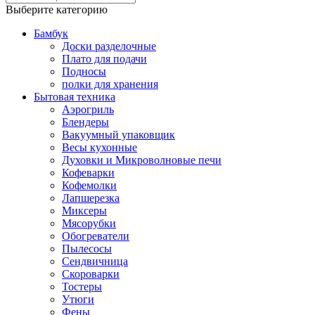
Выберите категорию
Бамбук
Доски разделочные
Плато для подачи
Подносы
полки для хранения
Бытовая техника
Аэрогриль
Блендеры
Вакуумный упаковщик
Весы кухонные
Духовки и Микроволновые печи
Кофеварки
Кофемолки
Лапшерезка
Миксеры
Мясорубки
Обогреватели
Пылесосы
Сендвичница
Скороварки
Тостеры
Утюги
Фены