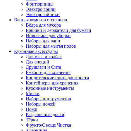
Фритюрницы
Электро грили
Электрочайники
Ванная комната и гигиена
Вёдра для мусора
Ёршики и держатели для бумаги
Инвентарь для уборки
Наборы для ванн
Наборы для мытья полов
Кухонные аксессуары
Для мяса и колбас
Для специй
Друшлаги и Сита
Ёмкости для хранения
Кондитерские принадлежности
Контейнеры для хранения
Кухонные инструменты
Миски
Наборы инструментов
Наборы ножей
Ножи
Разделочные доски
Тёрки
Фрукто/Овоще Чистка
Хлебницы