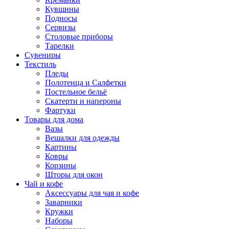
Кувшины
Подносы
Сервизы
Столовые приборы
Тарелки
Сувениры
Текстиль
Пледы
Полотенца и Салфетки
Постельное бельё
Скатерти и напероны
Фартуки
Товары для дома
Вазы
Вешалки для одежды
Картины
Ковры
Корзины
Шторы для окон
Чай и кофе
Аксессуары для чая и кофе
Заварники
Кружки
Наборы