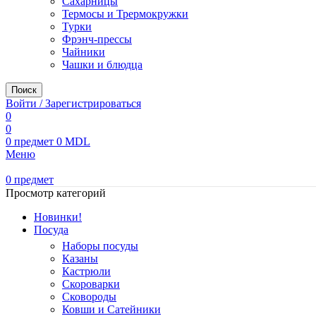
Сахарницы
Термосы и Трермокружки
Турки
Фрэнч-прессы
Чайники
Чашки и блюдца
Поиск
Войти / Зарегистрироваться
0
0
0
предмет
0
MDL
Меню
0
предмет
Просмотр категорий
Новинки!
Посуда
Наборы посуды
Казаны
Кастрюли
Скороварки
Сковороды
Ковши и Сатейники