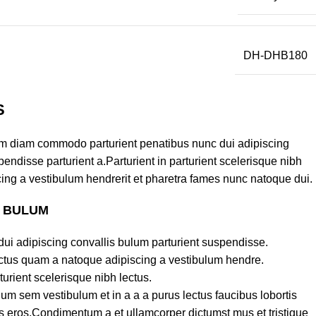
DH-DHB180
S
am diam commodo parturient penatibus nunc dui adipiscing
endisse parturient a.Parturient in parturient scelerisque nibh
ing a vestibulum hendrerit et pharetra fames nunc natoque dui.
S BULUM
ui adipiscing convallis bulum parturient suspendisse.
lectus quam a natoque adipiscing a vestibulum hendre.
turient scelerisque nibh lectus.
um sem vestibulum et in a a a purus lectus faucibus lobortis
ass eros.Condimentum a et ullamcorper dictumst mus et tristique