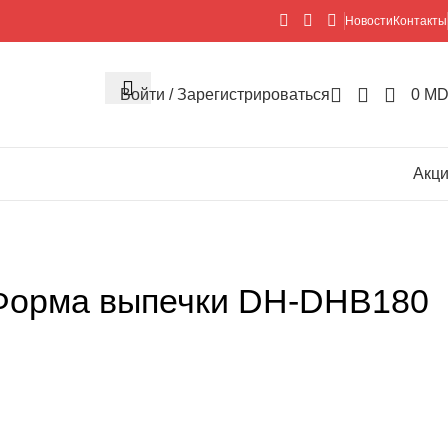
Новости
Контакты
Войти / Зарегистрироваться
0
MD
Акц
Форма выпечки DH-DHB180