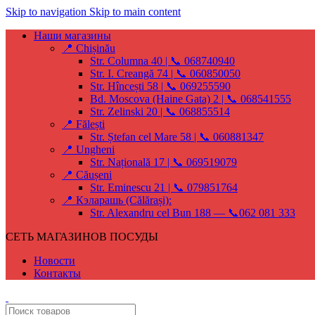
Skip to navigation
Skip to main content
Наши магазины
📍 Chișinău
Str. Columna 40 | 📞 068740940
Str. I. Creangă 74 | 📞 060850050
Str. Hîncești 58 | 📞 069255590
Bd. Moscova (Haine Gata) 2 | 📞 068541555
Str. Zelinski 20 | 📞 068855514
📍 Fălești
Str. Ștefan cel Mare 58 | 📞 060881347
📍 Ungheni
Str. Națională 17 | 📞 069519079
📍 Căușeni
Str. Eminescu 21 | 📞 079851764
📍 Кэларашь (Călărași):
Str. Alexandru cel Bun 188 — 📞062 081 333
СЕТЬ МАГАЗИНОВ ПОСУДЫ
Новости
Контакты