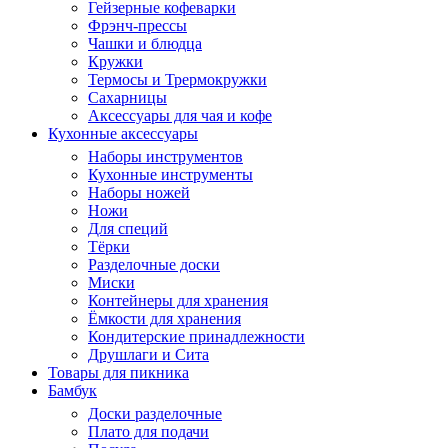
Гейзерные кофеварки
Фрэнч-прессы
Чашки и блюдца
Кружки
Термосы и Трермокружки
Сахарницы
Аксессуары для чая и кофе
Кухонные аксессуары
Наборы инструментов
Кухонные инструменты
Наборы ножей
Ножи
Для специй
Тёрки
Разделочные доски
Миски
Контейнеры для хранения
Ёмкости для хранения
Кондитерские принадлежности
Друшлаги и Сита
Товары для пикника
Бамбук
Доски разделочные
Плато для подачи