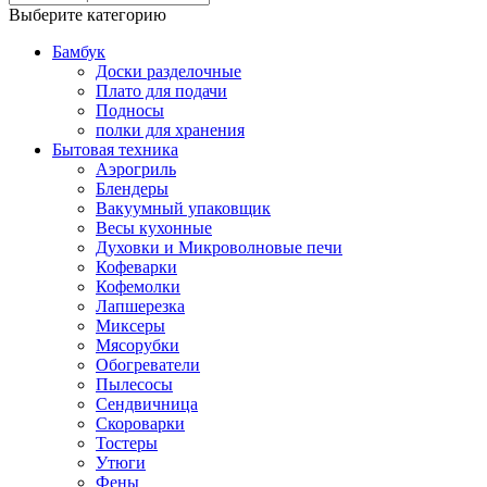
Выберите категорию
Бамбук
Доски разделочные
Плато для подачи
Подносы
полки для хранения
Бытовая техника
Аэрогриль
Блендеры
Вакуумный упаковщик
Весы кухонные
Духовки и Микроволновые печи
Кофеварки
Кофемолки
Лапшерезка
Миксеры
Мясорубки
Обогреватели
Пылесосы
Сендвичница
Скороварки
Тостеры
Утюги
Фены