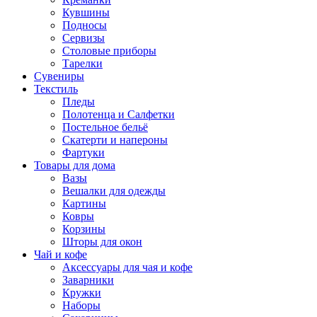
Кувшины
Подносы
Сервизы
Столовые приборы
Тарелки
Сувениры
Текстиль
Пледы
Полотенца и Салфетки
Постельное бельё
Скатерти и напероны
Фартуки
Товары для дома
Вазы
Вешалки для одежды
Картины
Ковры
Корзины
Шторы для окон
Чай и кофе
Аксессуары для чая и кофе
Заварники
Кружки
Наборы