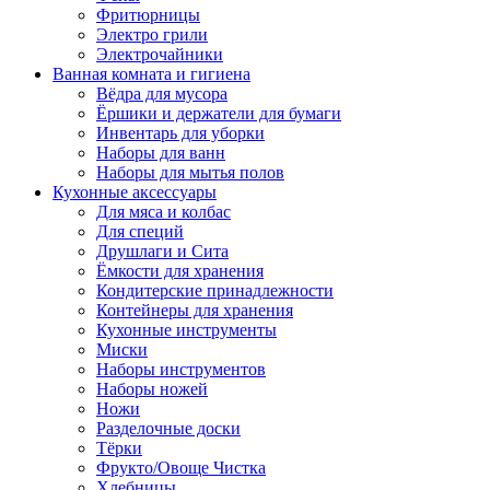
Фритюрницы
Электро грили
Электрочайники
Ванная комната и гигиена
Вёдра для мусора
Ёршики и держатели для бумаги
Инвентарь для уборки
Наборы для ванн
Наборы для мытья полов
Кухонные аксессуары
Для мяса и колбас
Для специй
Друшлаги и Сита
Ёмкости для хранения
Кондитерские принадлежности
Контейнеры для хранения
Кухонные инструменты
Миски
Наборы инструментов
Наборы ножей
Ножи
Разделочные доски
Тёрки
Фрукто/Овоще Чистка
Хлебницы