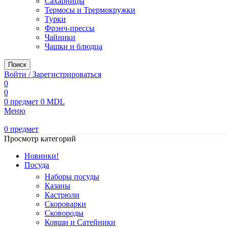
Сахарницы
Термосы и Трермокружки
Турки
Фрэнч-прессы
Чайники
Чашки и блюдца
Поиск
Войти / Зарегистрироваться
0
0
0
предмет
0
MDL
Меню
0
предмет
Просмотр категорий
Новинки!
Посуда
Наборы посуды
Казаны
Кастрюли
Скороварки
Сковороды
Ковши и Сатейники