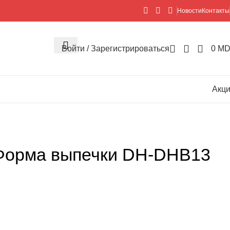
Новости
Контакты
Войти / Зарегистрироваться
0
MD
Акц
Форма выпечки DH-DHB13