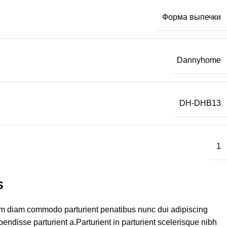
Форма выпечки
Dannyhome
DH-DHB13
1
S
am diam commodo parturient penatibus nunc dui adipiscing
endisse parturient a.Parturient in parturient scelerisque nibh