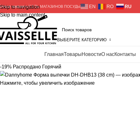
EN
RO
RU
Skip to navigation
Наши магазины
СЕТЬ МАГАЗИНОВ ПОСУДЫ
Skip to main content
ВЫБЕРИТЕ КАТЕГОРИЮ
Главная
Товары
Новости
О нас
Контакты
росмотр категорий
-19%
Распродано
Горячий
Нажмите, чтобы увеличить изображение