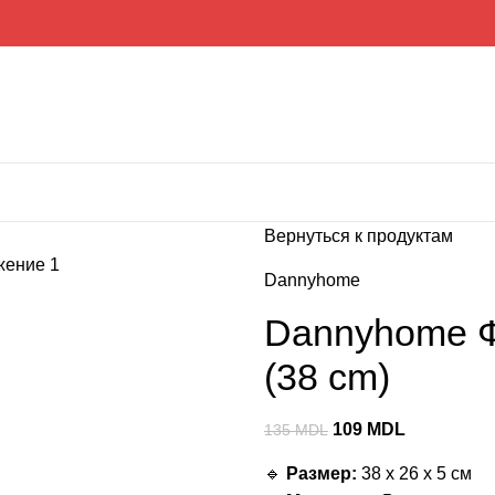
Вернуться к продуктам
Dannyhome
Dannyhome 
(38 cm)
109
MDL
135
MDL
🔹
Размер:
38 x 26 x 5 см