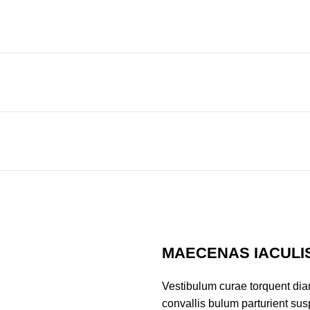
MAECENAS IACULI
Vestibulum curae torquent di
convallis bulum parturient susp