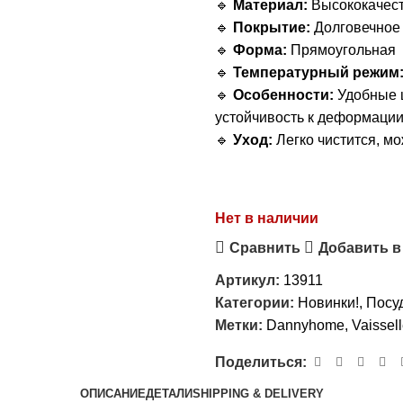
🔹
Материал:
Высококачест
🔹
Покрытие:
Долговечное 
🔹
Форма:
Прямоугольная
🔹
Температурный режим
🔹
Особенности:
Удобные ш
устойчивость к деформаци
🔹
Уход:
Легко чистится, м
Нет в наличии
Сравнить
Добавить в
Артикул:
13911
Категории:
Новинки!
,
Посуд
Метки:
Dannyhome
,
Vaissel
Поделиться:
ОПИСАНИЕ
ДЕТАЛИ
SHIPPING & DELIVERY