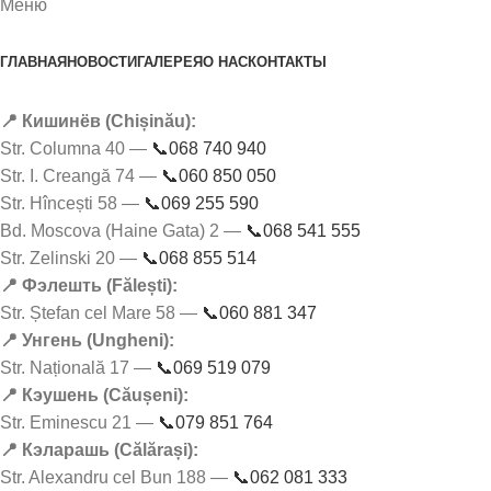
Меню
ГЛАВНАЯ
НОВОСТИ
ГАЛЕРЕЯ
О НАС
КОНТАКТЫ
📍 Кишинёв (Chișinău):
Str. Columna 40 —
📞068 740 940
Str. I. Creangă 74 —
📞060 850 050
Str. Hîncești 58 —
📞069 255 590
Bd. Moscova (Haine Gata) 2 —
📞068 541 555
Str. Zelinski 20 —
📞068 855 514
📍 Фэлешть (Fălești):
Str. Ștefan cel Mare 58 —
📞060 881 347
📍 Унгень (Ungheni):
Str. Națională 17 —
📞069 519 079
📍 Кэушень (Căușeni):
Str. Eminescu 21 —
📞079 851 764
📍 Кэларашь (Călărași):
Str. Alexandru cel Bun 188 —
📞062 081 333