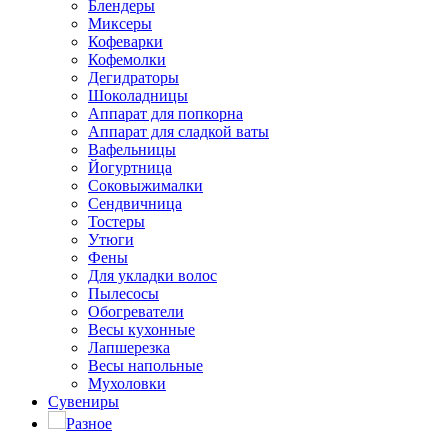
Блендеры
Миксеры
Кофеварки
Кофемолки
Дегидраторы
Шоколадницы
Аппарат для попкорна
Аппарат для сладкой ваты
Вафельницы
Йогуртница
Соковыжималки
Сендвичница
Тостеры
Утюги
Фены
Для укладки волос
Пылесосы
Обогреватели
Весы кухонные
Лапшерезка
Весы напольные
Мухоловки
Сувениры
Разное