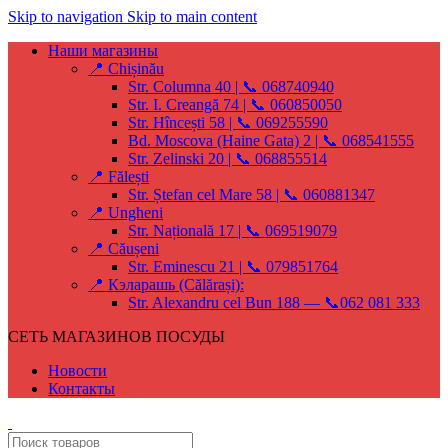
Skip to navigation
Skip to main content
Наши магазины
📍 Chișinău
Str. Columna 40 | 📞 068740940
Str. I. Creangă 74 | 📞 060850050
Str. Hîncești 58 | 📞 069255590
Bd. Moscova (Haine Gata) 2 | 📞 068541555
Str. Zelinski 20 | 📞 068855514
📍 Fălești
Str. Ștefan cel Mare 58 | 📞 060881347
📍 Ungheni
Str. Națională 17 | 📞 069519079
📍 Căușeni
Str. Eminescu 21 | 📞 079851764
📍 Кэларашь (Călărași):
Str. Alexandru cel Bun 188 — 📞062 081 333
СЕТЬ МАГАЗИНОВ ПОСУДЫ
Новости
Контакты