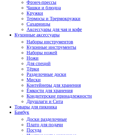
Фрэнч-прессы
Чашки и блюдца
Кружки
Термосы и Трермокружки
Сахарницы
Аксессуары для чая и кофе
Кухонные аксессуары
Наборы инструментов
Кухонные инструменты
Наборы ножей
Ножи
Для специй
Тёрки
Разделочные доски
Миски
Контейнеры для хранения
Ёмкости для хранения
Кондитерские принадлежности
Друшлаги и Сита
Товары для пикника
Бамбук
Доски разделочные
Плато для подачи
Посуда