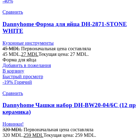
-40%
Сравнить
Dannyhome Форма для яйца DH-2871-STONE
WHITE
Кухонные инструменты
45
MDL
Первоначальная цена составляла
45 MDL.
27
MDL
Текущая цена: 27 MDL.
Форма для яйца
Добавить в пожелания
В корзину
Быстрый просмотр
-19%
Горячий
Сравнить
Dannyhome Чашки набор DH-BW20-04/6C (12 пр
керамика)
Новинки!
320
MDL
Первоначальная цена составляла
320 MDL.
259
MDL
Текущая цена: 259 MDL.