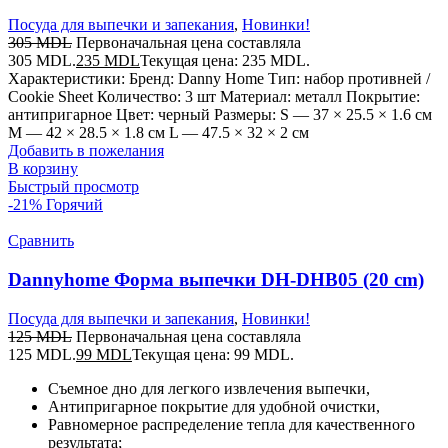
Посуда для выпечки и запекания
,
Новинки!
305
MDL
Первоначальная цена составляла
305 MDL.
235
MDL
Текущая цена: 235 MDL.
Характеристики: Бренд: Danny Home Тип: набор противней /
Cookie Sheet Количество: 3 шт Материал: металл Покрытие:
антипригарное Цвет: черный Размеры: S — 37 × 25.5 × 1.6 см
M — 42 × 28.5 × 1.8 см L — 47.5 × 32 × 2 см
Добавить в пожелания
В корзину
Быстрый просмотр
-21%
Горячий
Сравнить
Dannyhome Форма выпечки DH-DHB05 (20 cm)
Посуда для выпечки и запекания
,
Новинки!
125
MDL
Первоначальная цена составляла
125 MDL.
99
MDL
Текущая цена: 99 MDL.
Съемное дно для легкого извлечения выпечки,
Антипригарное покрытие для удобной очистки,
Равномерное распределение тепла для качественного
результата;