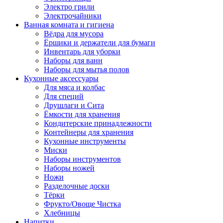
Электро грили
Электрочайники
Ванная комната и гигиена
Вёдра для мусора
Ёршики и держатели для бумаги
Инвентарь для уборки
Наборы для ванн
Наборы для мытья полов
Кухонные аксессуары
Для мяса и колбас
Для специй
Друшлаги и Сита
Ёмкости для хранения
Кондитерские принадлежности
Контейнеры для хранения
Кухонные инструменты
Миски
Наборы инструментов
Наборы ножей
Ножи
Разделочные доски
Тёрки
Фрукто/Овоще Чистка
Хлебницы
Напитки