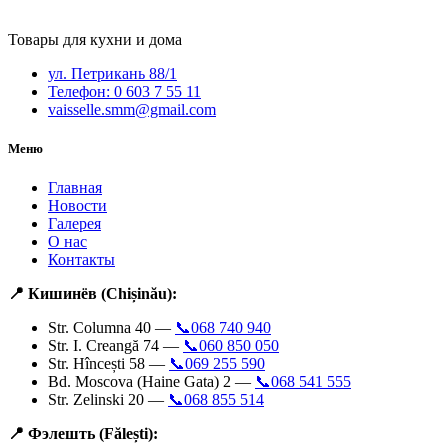
Товары для кухни и дома
ул. Петрикань 88/1
Телефон: 0 603 7 55 11
vaisselle.smm@gmail.com
Меню
Главная
Новости
Галерея
О нас
Контакты
📍 Кишинёв (Chișinău):
Str. Columna 40 —
📞068 740 940
Str. I. Creangă 74 —
📞060 850 050
Str. Hîncești 58 —
📞069 255 590
Bd. Moscova (Haine Gata) 2 —
📞068 541 555
Str. Zelinski 20 —
📞068 855 514
📍 Фэлешть (Fălești):