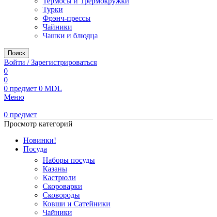
Термосы и Трермокружки
Турки
Фрэнч-прессы
Чайники
Чашки и блюдца
Поиск
Войти / Зарегистрироваться
0
0
0
предмет
0
MDL
Меню
0
предмет
Просмотр категорий
Новинки!
Посуда
Наборы посуды
Казаны
Кастрюли
Скороварки
Сковороды
Ковши и Сатейники
Чайники