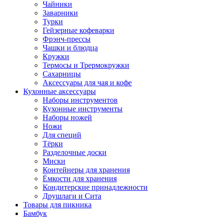
Чайники
Заварники
Турки
Гейзерные кофеварки
Фрэнч-прессы
Чашки и блюдца
Кружки
Термосы и Трермокружки
Сахарницы
Аксессуары для чая и кофе
Кухонные аксессуары
Наборы инструментов
Кухонные инструменты
Наборы ножей
Ножи
Для специй
Тёрки
Разделочные доски
Миски
Контейнеры для хранения
Ёмкости для хранения
Кондитерские принадлежности
Друшлаги и Сита
Товары для пикника
Бамбук