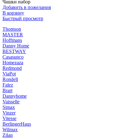
Чашки набор
Добавить в пожелания
В корзину
Быстрый просмотр
Thomson
MASTER
Hoffmans
Danny Home
BESTWAY
Casasunco
Homezaza
Redmond
ViaPot
Rondell
Falez
Brart
Dannyhome
Vaisselle
Simax
Vinzer
Vitesse
BerlingerHaus
Wilmax
Zilan