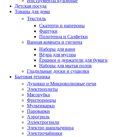
Инструменты кухонные
Детская посуда
Товары для дома
Текстиль
Скатерти и напероны
Фартуки
Полотенца и Салфетки
Ванная комната и гигиена
Наборы для ванн
Вёдра для мусора
Ёршики и держатели для бумаги
Наборы для мытья полов
Гладильные доски и сушилки
Бытовая техника
Духовки и Микроволновые печи
Электроплиты
Мясорубка
Фритюрницы
Мультиварки
Пароварки
Аэрогриль
Эллектрогрили
Электро шашлычница
Электрочайники