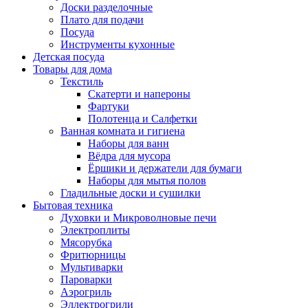
Доски разделочные
Плато для подачи
Посуда
Инструменты кухонные
Детская посуда
Товары для дома
Текстиль
Скатерти и напероны
Фартуки
Полотенца и Салфетки
Ванная комната и гигиена
Наборы для ванн
Вёдра для мусора
Ёршики и держатели для бумаги
Наборы для мытья полов
Гладильные доски и сушилки
Бытовая техника
Духовки и Микроволновые печи
Электроплиты
Мясорубка
Фритюрницы
Мультиварки
Пароварки
Аэрогриль
Эллектрогрили