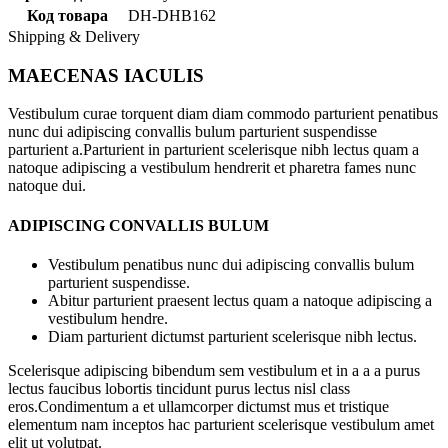
Код товара
DH-DHB162
Shipping & Delivery
MAECENAS IACULIS
Vestibulum curae torquent diam diam commodo parturient penatibus
nunc dui adipiscing convallis bulum parturient suspendisse
parturient a.Parturient in parturient scelerisque nibh lectus quam a
natoque adipiscing a vestibulum hendrerit et pharetra fames nunc
natoque dui.
ADIPISCING CONVALLIS BULUM
Vestibulum penatibus nunc dui adipiscing convallis bulum
parturient suspendisse.
Abitur parturient praesent lectus quam a natoque adipiscing a
vestibulum hendre.
Diam parturient dictumst parturient scelerisque nibh lectus.
Scelerisque adipiscing bibendum sem vestibulum et in a a a purus
lectus faucibus lobortis tincidunt purus lectus nisl class
eros.Condimentum a et ullamcorper dictumst mus et tristique
elementum nam inceptos hac parturient scelerisque vestibulum amet
elit ut volutpat.