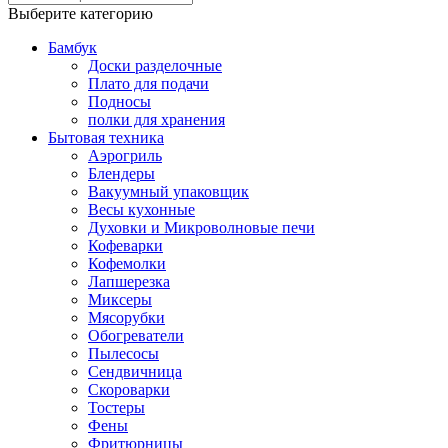
Выберите категорию
Бамбук
Доски разделочные
Плато для подачи
Подносы
полки для хранения
Бытовая техника
Аэрогриль
Блендеры
Вакуумный упаковщик
Весы кухонные
Духовки и Микроволновые печи
Кофеварки
Кофемолки
Лапшерезка
Миксеры
Мясорубки
Обогреватели
Пылесосы
Сендвичница
Скороварки
Тостеры
Фены
Фритюрницы