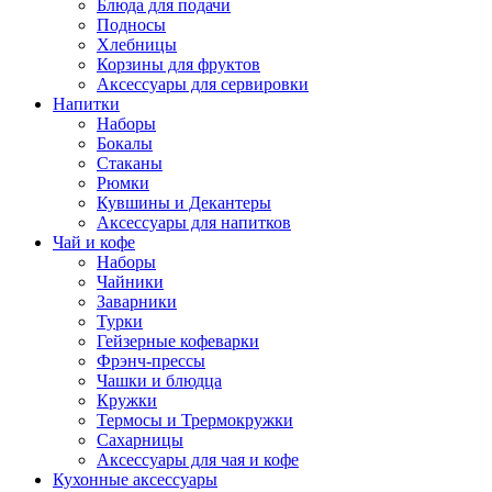
Блюда для подачи
Подносы
Хлебницы
Корзины для фруктов
Аксессуары для сервировки
Напитки
Наборы
Бокалы
Стаканы
Рюмки
Кувшины и Декантеры
Аксессуары для напитков
Чай и кофе
Наборы
Чайники
Заварники
Турки
Гейзерные кофеварки
Фрэнч-прессы
Чашки и блюдца
Кружки
Термосы и Трермокружки
Сахарницы
Аксессуары для чая и кофе
Кухонные аксессуары