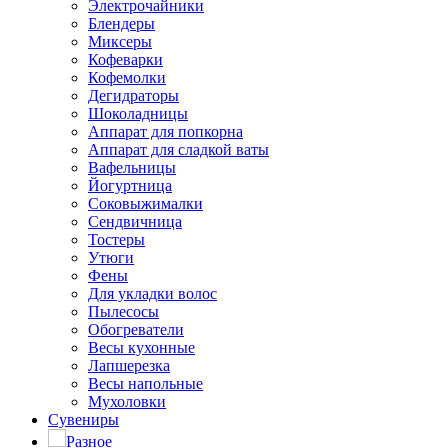
Электрочайники
Блендеры
Миксеры
Кофеварки
Кофемолки
Дегидраторы
Шоколадницы
Аппарат для попкорна
Аппарат для сладкой ваты
Вафельницы
Йогуртница
Соковыжималки
Сендвичница
Тостеры
Утюги
Фены
Для укладки волос
Пылесосы
Обогреватели
Весы кухонные
Лапшерезка
Весы напольные
Мухоловки
Сувениры
Разное