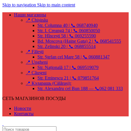
Skip to navigation
Skip to main content
Наши магазины
📍 Chișinău
Str. Columna 40 | 📞 068740940
Str. I. Creangă 74 | 📞 060850050
Str. Hîncești 58 | 📞 069255590
Bd. Moscova (Haine Gata) 2 | 📞 068541555
Str. Zelinski 20 | 📞 068855514
📍 Fălești
Str. Ștefan cel Mare 58 | 📞 060881347
📍 Ungheni
Str. Națională 17 | 📞 069519079
📍 Căușeni
Str. Eminescu 21 | 📞 079851764
📍 Кэларашь (Călărași):
Str. Alexandru cel Bun 188 — 📞062 081 333
СЕТЬ МАГАЗИНОВ ПОСУДЫ
Новости
Контакты