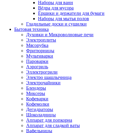
Наборы для ванн
Вёдра для мусора
Ёршики и держатели для бумаги
Наборы для мытья полов
Гладильные доски и сушилки
Бытовая техника
Духовки и Микроволновые печи
Электроплиты
Мясорубка
Фритюрницы
Мультиварки
Пароварки
Аэрогриль
Эллектрогрили
Электро шашлычница
Электрочайники
Блендеры
Миксеры
Кофеварки
Кофемолки
Дегидраторы
Шоколадницы
Аппарат для попкорна
Аппарат для сладкой ваты
Вафельницы