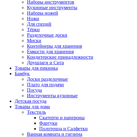
Наборы инструментов
Кухонные инструменты
Наборы ножей
Ножи
Для специй
Тёрки
Разделочные доски
Миски
Контейнеры для хранения
Ёмкости для хранения
Кондитерские принадлежности
Друшлаги и Сита
Товары для пикника
Бамбук
Доски разделочные
Плато для подачи
Посуда
Инструменты кухонные
Детская посуда
Товары для дома
Текстиль
Скатерти и напероны
Фартуки
Полотенца и Салфетки
Ванная комната и гигиена