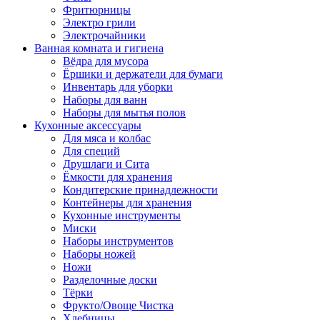
Фритюрницы
Электро грили
Электрочайники
Ванная комната и гигиена
Вёдра для мусора
Ёршики и держатели для бумаги
Инвентарь для уборки
Наборы для ванн
Наборы для мытья полов
Кухонные аксессуары
Для мяса и колбас
Для специй
Друшлаги и Сита
Ёмкости для хранения
Кондитерские принадлежности
Контейнеры для хранения
Кухонные инструменты
Миски
Наборы инструментов
Наборы ножей
Ножи
Разделочные доски
Тёрки
Фрукто/Овоще Чистка
Хлебницы