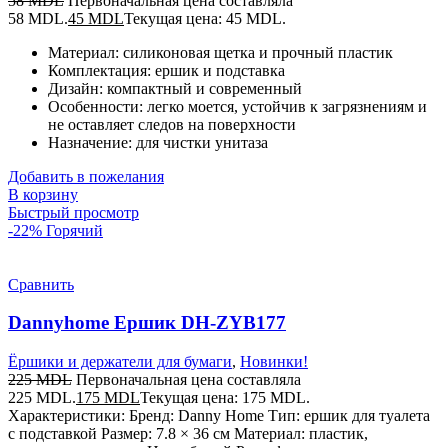
58
MDL
Первоначальная цена составляла
58 MDL.
45
MDL
Текущая цена: 45 MDL.
Материал: силиконовая щетка и прочный пластик
Комплектация: ершик и подставка
Дизайн: компактный и современный
Особенности: легко моется, устойчив к загрязнениям и
не оставляет следов на поверхности
Назначение: для чистки унитаза
Добавить в пожелания
В корзину
Быстрый просмотр
-22%
Горячий
Сравнить
Dannyhome Ершик DH-ZYB177
Ёршики и держатели для бумаги
,
Новинки!
225
MDL
Первоначальная цена составляла
225 MDL.
175
MDL
Текущая цена: 175 MDL.
Характеристики: Бренд: Danny Home Тип: ершик для туалета
с подставкой Размер: 7.8 × 36 см Материал: пластик,