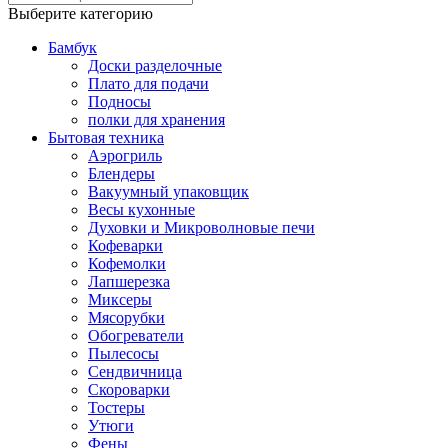
Выберите категорию
Бамбук
Доски разделочные
Плато для подачи
Подносы
полки для хранения
Бытовая техника
Аэрогриль
Блендеры
Вакуумный упаковщик
Весы кухонные
Духовки и Микроволновые печи
Кофеварки
Кофемолки
Лапшерезка
Миксеры
Мясорубки
Обогреватели
Пылесосы
Сендвичница
Скороварки
Тостеры
Утюги
Фены