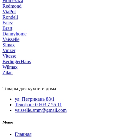
Homezaza
Redmond
ViaPot
Rondell
Falez
Brart
Dannyhome
Vaisselle
Simax
Vinzer
Vitesse
BerlingerHaus
Wilmax
Zilan
Товары для кухни и дома
ул. Петрикань 88/1
Телефон: 0 603 7 55 11
vaisselle.smm@gmail.com
Меню
Главная