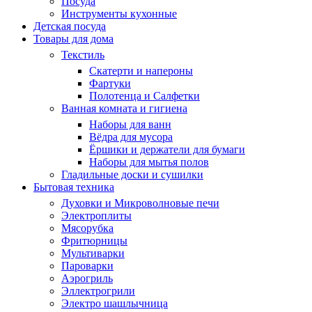
Посуда
Инструменты кухонные
Детская посуда
Товары для дома
Текстиль
Скатерти и напероны
Фартуки
Полотенца и Салфетки
Ванная комната и гигиена
Наборы для ванн
Вёдра для мусора
Ёршики и держатели для бумаги
Наборы для мытья полов
Гладильные доски и сушилки
Бытовая техника
Духовки и Микроволновые печи
Электроплиты
Мясорубка
Фритюрницы
Мультиварки
Пароварки
Аэрогриль
Эллектрогрили
Электро шашлычница