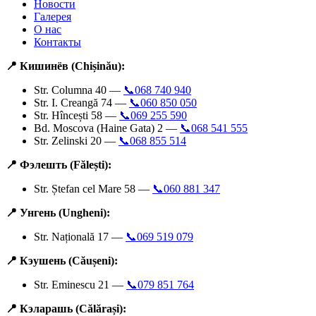
Новости
Галерея
О нас
Контакты
📍 Кишинёв (Chișinău):
Str. Columna 40 —
📞068 740 940
Str. I. Creangă 74 —
📞060 850 050
Str. Hîncești 58 —
📞069 255 590
Bd. Moscova (Haine Gata) 2 —
📞068 541 555
Str. Zelinski 20 —
📞068 855 514
📍 Фэлешть (Fălești):
Str. Ștefan cel Mare 58 —
📞060 881 347
📍 Унгень (Ungheni):
Str. Națională 17 —
📞069 519 079
📍 Кэушень (Căușeni):
Str. Eminescu 21 —
📞079 851 764
📍 Кэларашь (Călărași):