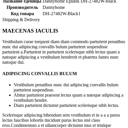
Название еденицы
Dannyhome Ершик DH-27482W-Black
Производитель
Dannyhome
Код товара
DH-27482W-Black1
Shipping & Delivery
MAECENAS IACULIS
Vestibulum curae torquent diam diam commodo parturient penatibus
nunc dui adipiscing convallis bulum parturient suspendisse
parturient a.Parturient in parturient scelerisque nibh lectus quam a
natoque adipiscing a vestibulum hendrerit et pharetra fames nunc
natoque dui.
ADIPISCING CONVALLIS BULUM
Vestibulum penatibus nunc dui adipiscing convallis bulum
parturient suspendisse.
Abitur parturient praesent lectus quam a natoque adipiscing a
vestibulum hendre.
Diam parturient dictumst parturient scelerisque nibh lectus.
Scelerisque adipiscing bibendum sem vestibulum et in a a a purus
lectus faucibus lobortis tincidunt purus lectus nisl class
eros.Condimentum a et ullamcorper dictumst mus et tristique