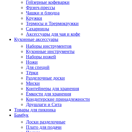
Гейзерные кофеварки
Фрэнч-прессы
Чашки и блюдца
Кружки
Термосы и Трермокружки
Сахарницы
Аксессуары для чая и кофе
Кухонные аксессуары
Наборы инструментов
Кухонные инструменты
Наборы ножей
Ножи
Для специй
Тёрки
Разделочные доски
Миски
Контейнеры для хранения
Ёмкости для хранения
Кондитерские принадлежности
Друшлаги и Сита
Товары для пикника
Бамбук
Доски разделочные
Плато для подачи