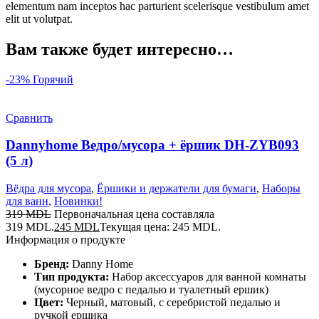
elementum nam inceptos hac parturient scelerisque vestibulum amet
elit ut volutpat.
Вам также будет интересно…
-23%
Горячий
Сравнить
Dannyhome Ведро/мусора + ёршик DH-ZYB093
(5 л)
Вёдра для мусора
,
Ёршики и держатели для бумаги
,
Наборы
для ванн
,
Новинки!
319
MDL
Первоначальная цена составляла
319 MDL.
245
MDL
Текущая цена: 245 MDL.
Информация о продукте
Бренд:
Danny Home
Тип продукта:
Набор аксессуаров для ванной комнаты
(мусорное ведро с педалью и туалетный ершик)
Цвет:
Черный, матовый, с серебристой педалью и
ручкой ершика