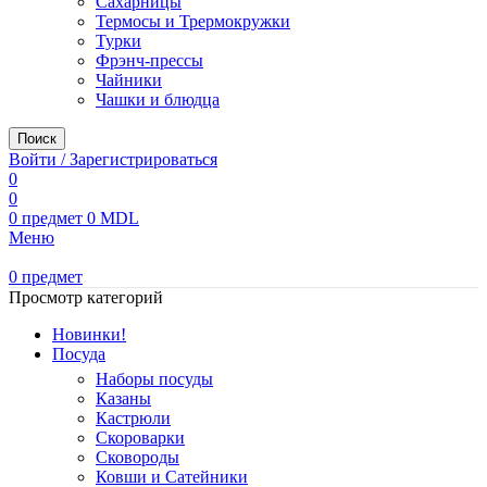
Сахарницы
Термосы и Трермокружки
Турки
Фрэнч-прессы
Чайники
Чашки и блюдца
Поиск
Войти / Зарегистрироваться
0
0
0
предмет
0
MDL
Меню
0
предмет
Просмотр категорий
Новинки!
Посуда
Наборы посуды
Казаны
Кастрюли
Скороварки
Сковороды
Ковши и Сатейники