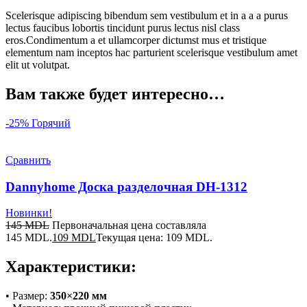
Scelerisque adipiscing bibendum sem vestibulum et in a a a purus
lectus faucibus lobortis tincidunt purus lectus nisl class
eros.Condimentum a et ullamcorper dictumst mus et tristique
elementum nam inceptos hac parturient scelerisque vestibulum amet
elit ut volutpat.
Вам также будет интересно…
-25%
Горячий
Сравнить
Dannyhome Доска разделочная DH-1312
Новинки!
145
MDL
Первоначальная цена составляла
145 MDL.
109
MDL
Текущая цена: 109 MDL.
Характеристики:
• Размер:
350×220 мм