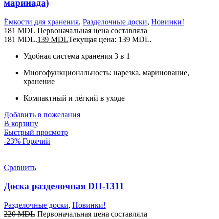
маринада)
Ёмкости для хранения
,
Разделочные доски
,
Новинки!
181
MDL
Первоначальная цена составляла
181 MDL.
139
MDL
Текущая цена: 139 MDL.
Удобная система хранения 3 в 1
Многофункциональность: нарезка, маринование,
хранение
Компактный и лёгкий в уходе
Добавить в пожелания
В корзину
Быстрый просмотр
-23%
Горячий
Сравнить
Доска разделочная DH-1311
Разделочные доски
,
Новинки!
220
MDL
Первоначальная цена составляла