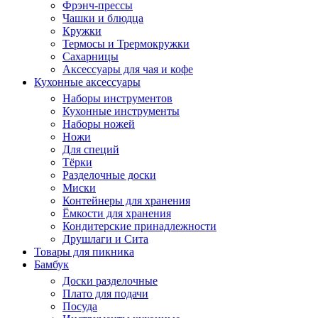
Фрэнч-прессы
Чашки и блюдца
Кружки
Термосы и Трермокружки
Сахарницы
Аксессуары для чая и кофе
Кухонные аксессуары
Наборы инструментов
Кухонные инструменты
Наборы ножей
Ножи
Для специй
Тёрки
Разделочные доски
Миски
Контейнеры для хранения
Ёмкости для хранения
Кондитерские принадлежности
Друшлаги и Сита
Товары для пикника
Бамбук
Доски разделочные
Плато для подачи
Посуда