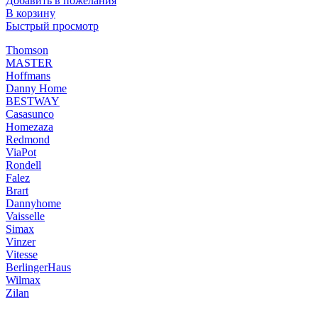
Добавить в пожелания
В корзину
Быстрый просмотр
Thomson
MASTER
Hoffmans
Danny Home
BESTWAY
Casasunco
Homezaza
Redmond
ViaPot
Rondell
Falez
Brart
Dannyhome
Vaisselle
Simax
Vinzer
Vitesse
BerlingerHaus
Wilmax
Zilan