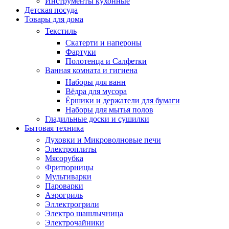
Инструменты кухонные
Детская посуда
Товары для дома
Текстиль
Скатерти и напероны
Фартуки
Полотенца и Салфетки
Ванная комната и гигиена
Наборы для ванн
Вёдра для мусора
Ёршики и держатели для бумаги
Наборы для мытья полов
Гладильные доски и сушилки
Бытовая техника
Духовки и Микроволновые печи
Электроплиты
Мясорубка
Фритюрницы
Мультиварки
Пароварки
Аэрогриль
Эллектрогрили
Электро шашлычница
Электрочайники