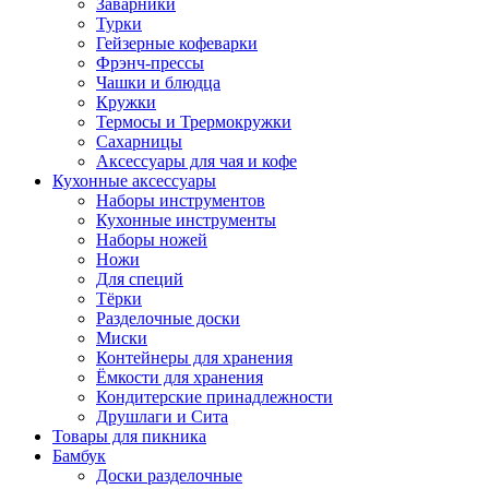
Заварники
Турки
Гейзерные кофеварки
Фрэнч-прессы
Чашки и блюдца
Кружки
Термосы и Трермокружки
Сахарницы
Аксессуары для чая и кофе
Кухонные аксессуары
Наборы инструментов
Кухонные инструменты
Наборы ножей
Ножи
Для специй
Тёрки
Разделочные доски
Миски
Контейнеры для хранения
Ёмкости для хранения
Кондитерские принадлежности
Друшлаги и Сита
Товары для пикника
Бамбук
Доски разделочные