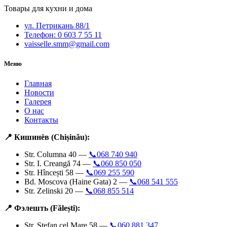
Товары для кухни и дома
ул. Петрикань 88/1
Телефон: 0 603 7 55 11
vaisselle.smm@gmail.com
Меню
Главная
Новости
Галерея
О нас
Контакты
📍 Кишинёв (Chișinău):
Str. Columna 40 —
📞068 740 940
Str. I. Creangă 74 —
📞060 850 050
Str. Hîncești 58 —
📞069 255 590
Bd. Moscova (Haine Gata) 2 —
📞068 541 555
Str. Zelinski 20 —
📞068 855 514
📍 Фэлешть (Fălești):
Str. Ștefan cel Mare 58 —
📞060 881 347