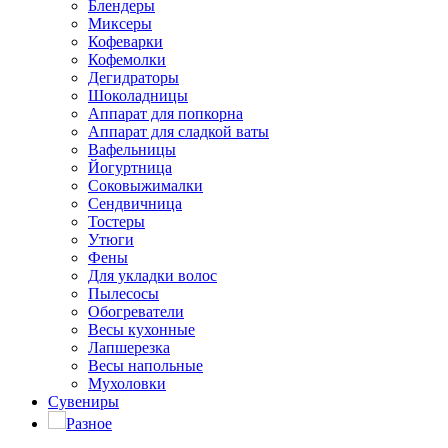
Блендеры
Миксеры
Кофеварки
Кофемолки
Дегидраторы
Шоколадницы
Аппарат для попкорна
Аппарат для сладкой ваты
Вафельницы
Йогуртница
Соковыжималки
Сендвичница
Тостеры
Утюги
Фены
Для укладки волос
Пылесосы
Обогреватели
Весы кухонные
Лапшерезка
Весы напольные
Мухоловки
Сувениры
Разное