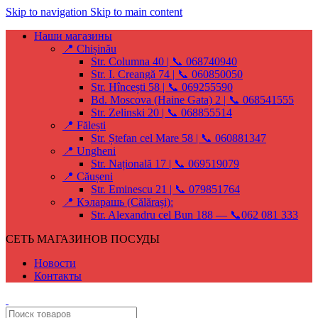
Skip to navigation
Skip to main content
Наши магазины
📍 Chișinău
Str. Columna 40 | 📞 068740940
Str. I. Creangă 74 | 📞 060850050
Str. Hîncești 58 | 📞 069255590
Bd. Moscova (Haine Gata) 2 | 📞 068541555
Str. Zelinski 20 | 📞 068855514
📍 Fălești
Str. Ștefan cel Mare 58 | 📞 060881347
📍 Ungheni
Str. Națională 17 | 📞 069519079
📍 Căușeni
Str. Eminescu 21 | 📞 079851764
📍 Кэларашь (Călărași):
Str. Alexandru cel Bun 188 — 📞062 081 333
СЕТЬ МАГАЗИНОВ ПОСУДЫ
Новости
Контакты