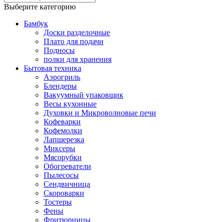
Выберите категорию
Бамбук
Доски разделочные
Плато для подачи
Подносы
полки для хранения
Бытовая техника
Аэрогриль
Блендеры
Вакуумный упаковщик
Весы кухонные
Духовки и Микроволновые печи
Кофеварки
Кофемолки
Лапшерезка
Миксеры
Мясорубки
Обогреватели
Пылесосы
Сендвичница
Скороварки
Тостеры
Фены
Фритюрницы