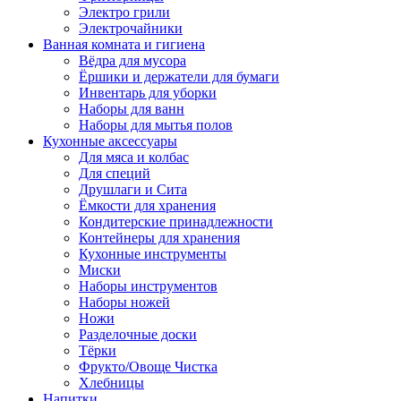
Электро грили
Электрочайники
Ванная комната и гигиена
Вёдра для мусора
Ёршики и держатели для бумаги
Инвентарь для уборки
Наборы для ванн
Наборы для мытья полов
Кухонные аксессуары
Для мяса и колбас
Для специй
Друшлаги и Сита
Ёмкости для хранения
Кондитерские принадлежности
Контейнеры для хранения
Кухонные инструменты
Миски
Наборы инструментов
Наборы ножей
Ножи
Разделочные доски
Тёрки
Фрукто/Овоще Чистка
Хлебницы
Напитки