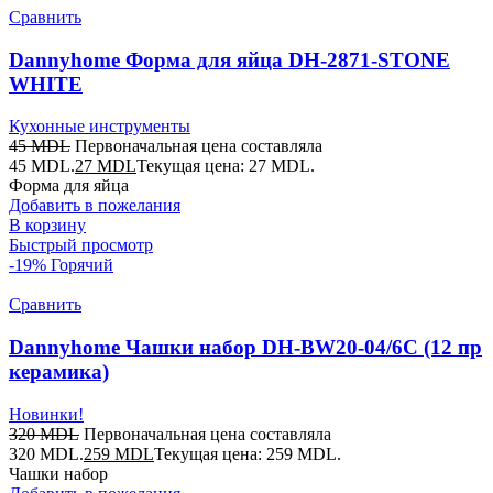
Сравнить
Dannyhome Форма для яйца DH-2871-STONE
WHITE
Кухонные инструменты
45
MDL
Первоначальная цена составляла
45 MDL.
27
MDL
Текущая цена: 27 MDL.
Форма для яйца
Добавить в пожелания
В корзину
Быстрый просмотр
-19%
Горячий
Сравнить
Dannyhome Чашки набор DH-BW20-04/6C (12 пр
керамика)
Новинки!
320
MDL
Первоначальная цена составляла
320 MDL.
259
MDL
Текущая цена: 259 MDL.
Чашки набор