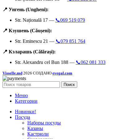
📍 Унгень (Ungheni):
Str. Națională 17 —
📞069 519 079
📍 Кэушень (Căușeni):
Str. Eminescu 21 —
📞079 851 764
📍 Кэларашь (Călărași):
Str. Alexandru cel Bun 188 —
📞062 081 333
Visselle.md
2026 СОЗДАНО
evegal.com
Поиск
Меню
Категории
Новинки!
Посуда
Наборы посуды
Казаны
Кастрюли