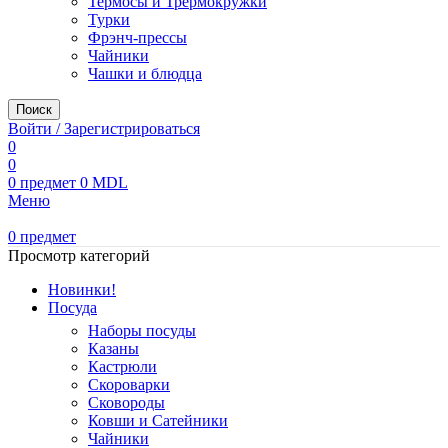
Термосы и Трермокружки
Турки
Фрэнч-прессы
Чайники
Чашки и блюдца
Поиск
Войти / Зарегистрироваться
0
0
0
предмет
0
MDL
Меню
0
предмет
Просмотр категорий
Новинки!
Посуда
Наборы посуды
Казаны
Кастрюли
Скороварки
Сковороды
Ковши и Сатейники
Чайники